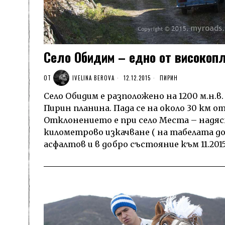
Село Обидим – едно от високоп
ОТ
IVELINA BEROVA
12.12.2015
ПИРИН
Село Обидим е разположено на 1200 м.н.в
Пирин планина. Пада се на около 30 км от
Отклонението е при село Места – надя
километрово изкачване ( на табелата до
асфалтов и в добро състояние към 11.2015