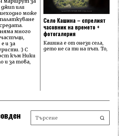
н маршрут за
 джип или
шеходно може
Село Кашина – спрелият
 палаткуване
средата.
часовник на времето +
 няма много
фотогалерия
частъци,
Кашина е от онези села,
е и за
дето не са ти на път. То,
исти. :) С
ост към Ники
о и за това,
ровден