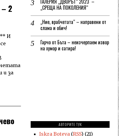
ГАЛЕРИЯ „ДВОРЪТ“ 2023 –
 – 2
„СРЕЩА НА ПОКОЛЕНИЯ“
„Ние, врабчетата“ – направени от
слама и обич!
** И
Гарчо от Бъта – неизчерпаем извор
 се
на хумор и сатира!
,
в
учетата
 и за
чево
АВТОРИТЕ ТУК
Iskra Boteva
(
RSS
) (21)