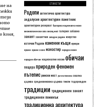
ЕТИКЕТИ
ане на
Родопи
 тежки
автентична архитектура
 този
архитектурен паметник
андалусия
тното
архитектурен резерват
българска национална носия
сетне
галерия
забавно
високопланински села
висящ мост
о коня,
занаят
занаятчия
изкуство
западни родопи
каменни къщи
източни Родопи
кукери
манастир
кушии
кушии с коне
народна носия
обичаи
национални носии
народни обичаи
природен феномен
пещера
пътепис
римски мост
скална
ръчна техника
църква
средновековна църква
тикли
тодоровден
традиции
традиционен занаят
традиционен поминък
традиционна архитектура