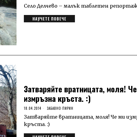
Село Делчево – малък таблетен репорта
НАУЧЕТЕ ПОВЕЧЕ
Затваряйте вратницата, моля! Че
измръзна кръста. :)
18.04.2014
ЗАБАВНО
·
ПИРИН
Затваряйте вратницата, моля! Че ми из
кръста. :)