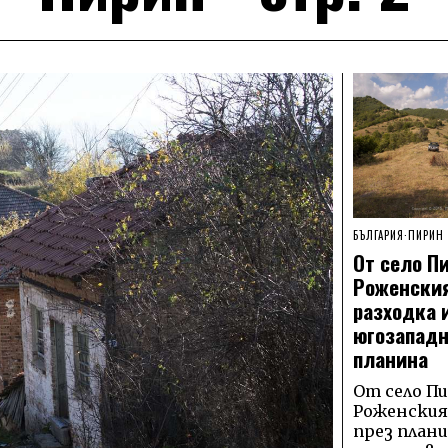
БЪЛГАРИЯ
·
ПИРИН
От село П
Роженския
разходка 
югозападн
планина
От село Пи
Роженския
през план