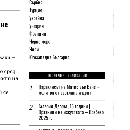
Сърбия
Турция
Украйна
Яне
Унгария
Франция
Черно море
Чили
Югозападна България
лахи –
о сред
ПОСЛЕДНИ ПУБЛИКАЦИИ
роят на
Параклисът на Матис във Ванс –
молитва от светлина и цвят
й се
Галерия Дворът, 15 години |
Празници на изкуствата – Врабево
2025 г.