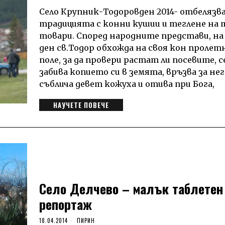
Село Крупник-Тодоровден 2014- отбелязв
традицията с конни кушии и теглене на
товари. Според народните представи, на
ден св.Тодор обхожда на своя кон проле
поле, за да провери растат ли посевите, 
забива копието си в земята, връзва за нег
съблича девет кожуха и отива при Бога,
НАУЧЕТЕ ПОВЕЧЕ
Село Делчево – малък таблетен
репортаж
18.04.2014
ПИРИН