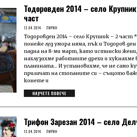
Тодоровден 2014 – село Крупник
част
13.04.2014
ПИРИН
Тодоровден 2014 – село Крупник – 2 част *
понеже луд умора няма, пък и Тодоров ден
падна на 8-ми март, като истински жени
нахлузихме работните дрехи и хукнахме 
планината… И установихме, че не само к
приличат на стопаните си – същото важи
конете и
НАУЧЕТЕ ПОВЕЧЕ
Трифон Зарезан 2014 – село Дел
13.04.2014
ПИРИН