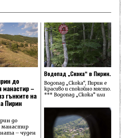
Водопад „Скока“ в Пирин.
ирин до
Водопад „Скока“, Пирин е
 манастир –
красиво и спокойно място.
из гънките на
*** Водопад „Скока” или
а Пирин
рин до
 манастир
ината – чуден