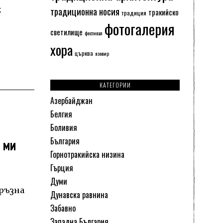
традиционна носия
ж
тракийско
традиция
фотогалерия
светилище
фестивал
хора
църква
язовир
КАТЕГОРИИ
Азербайджан
Белгия
Боливия
България
 ми
Горнотракийска низина
Гърция
Думи
мръзна
Дунавска равнина
Забавно
Западна България