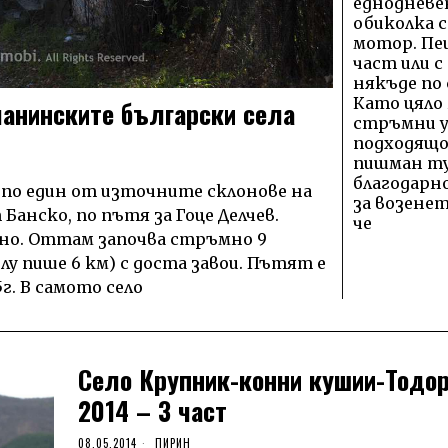
еднодневе
обиколка с
мотор. Пе
част или с
някъде по 
Като цяло
ланинските български села
стръмни у
подходящо 
пишман тур
благодарн
. по един от източните склонове на
за возенет
 Банско, по пътя за Гоце Делчев.
че
сно. Оттам започва стръмно 9
лу пише 6 км) с доста завои. Пътят е
г. В самото село
Село Крупник-конни кушии-Тодо
2014 – 3 част
08.05.2014
ПИРИН