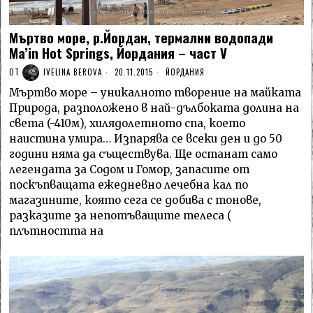
Мъртво море, р.Йордан, термални водопади
Ma’in Hot Springs, Йордания – част V
ОТ
IVELINA BEROVA
20.11.2015
ЙОРДАНИЯ
Мъртво море – уникалното творение на майката
Природа, разположено в най-дълбоката долина на
света (-410м), хилядолетното спа, което
наистина умира… Изпарява се всеки ден и до 50
години няма да съществува. Ще останат само
легендата за Содом и Гомор, запасите от
поскъпващата ежедневно лечебна кал по
магазините, която сега се добива с тонове,
разказите за непотъващите телеса (
плътността на