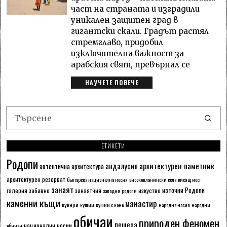
част на страната и изградили
уникален защитен град в
гигантски скали. Градът растял
стремглаво, придобил
изключителна важност за
арабския свят, превърнал се
НАУЧЕТЕ ПОВЕЧЕ
ЕТИКЕТИ
Родопи
архитектурен паметник
андалусия
автентична архитектура
архитектурен резерват
българска национална носия
високопланински села
висящ мост
занаят
източни Родопи
галерия
забавно
занаятчия
изкуство
западни родопи
каменни къщи
манастир
кукери
кушии
кушии с коне
народна носия
народни
обичаи
природен феномен
пещера
национални носии
обичаи