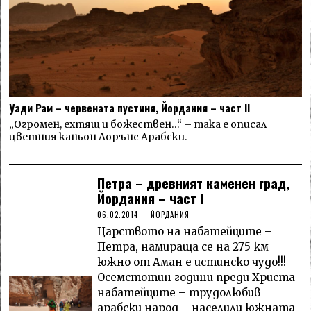
Уади Рам – червената пустиня, Йордания – част II
„Огромен, ехтящ и божествен…“ – така е описал
цветния каньон Лорънс Арабски.
Петра – древният каменен град,
Йордания – част I
06.02.2014
ЙОРДАНИЯ
Царството на набатейците –
Петра, намираща се на 275 км
южно от Аман е истинско чудо!!!
Осемстотин години преди Христа
набатейците – трудолюбив
арабски народ – населили южната