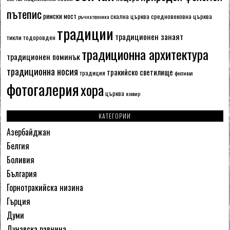
пътепис
римски мост
скална църква
средновековна църква
ръчна техника
традиции
традиционен занаят
тикли
тодоровден
традиционна архитектура
традиционен поминък
традиционна носия
тракийско светилище
традиция
фестивал
фотогалерия
хора
църква
язовир
КАТЕГОРИИ
Азербайджан
Белгия
Боливия
България
Горнотракийска низина
Гърция
Думи
Дунавска равнина