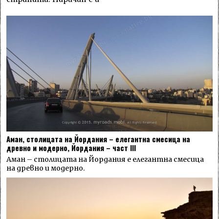
Аман, столицата на Йордания – елегантна смесица на
древно и модерно, Йордания – част III
Аман – столицата на Йордания е елегантна смесица
на древно и модерно.