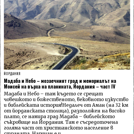
ЙОРДАНИЯ
Мадаба и Небо – мозаечният град и мемориалът на
Моисей на върха на планината, Йордания – част IV
Мадаба и Небо – там където се срещат
човешкото и божественото, вековното изкуство
и библейската история!Недалеч от Аман (на 32 км
от йорданската столица), разположен на високо
плато, се намира град Мадаба – библейското
съкровище на Йордания. Там е съсредоточена
голяма част от христианското население в
страната. Наричан е и