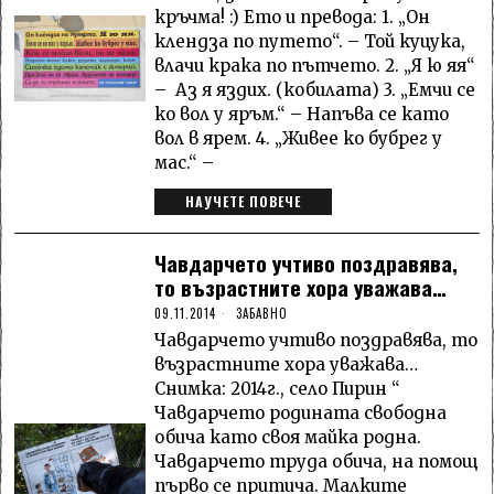
кръчма! :) Ето и превода: 1. „Он
клендза по путето“. – Той куцука,
влачи крака по пътчето. 2. „Я ю яя“
– Аз я яздих. (кобилата) 3. „Емчи се
ко вол у яръм.“ – Напъва се като
вол в ярем. 4. „Живее ко бубрег у
мас.“ –
НАУЧЕТЕ ПОВЕЧЕ
Чавдарчето учтиво поздравява,
то възрастните хора уважава…
09.11.2014
ЗАБАВНО
Чавдарчето учтиво поздравява, то
възрастните хора уважава…
Снимка: 2014г., село Пирин “
Чавдарчето родината свободна
обича като своя майка родна.
Чавдарчето труда обича, на помощ
първо се притича. Малките