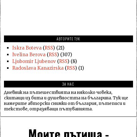
АВТОРИТЕ ТУК
Iskra Boteva
(
RSS
) (21)
Ivelina Berova
(
RSS
) (307)
Ljubomir Ljubenov
(
RSS
) (8)
Radoslava Kanazirska
(
RSS
) (1)
ЗА НАС
Дневник на пътешествията на няколко човека,
скитащи из бита и душевността на българина. Тук ще
намерите авторски снимки от българия, пътеписи и
текстове, отразяващи пътуванията.
Моите пътища -