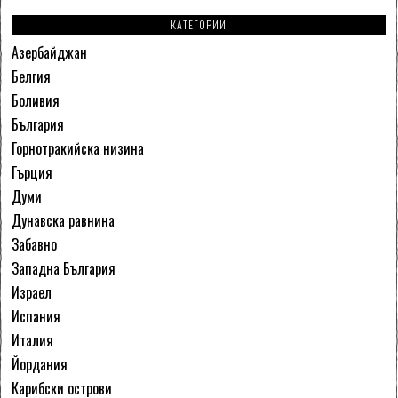
КАТЕГОРИИ
Азербайджан
Белгия
Боливия
България
Горнотракийска низина
Гърция
Думи
Дунавска равнина
Забавно
Западна България
Израел
Испания
Италия
Йордания
Карибски острови