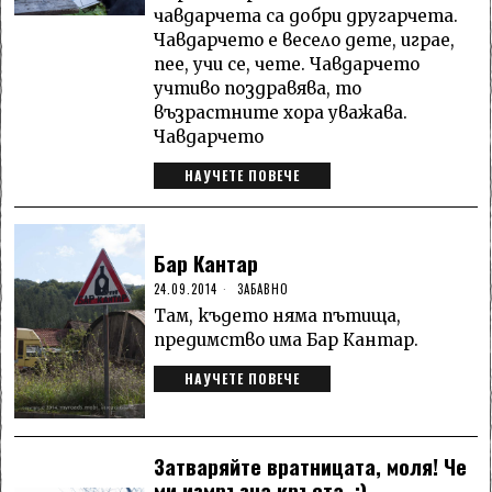
чавдарчета са добри другарчета.
Чавдарчето е весело дете, играе,
пее, учи се, чете. Чавдарчето
учтиво поздравява, то
възрастните хора уважава.
Чавдарчето
НАУЧЕТЕ ПОВЕЧЕ
Бар Кантар
24.09.2014
ЗАБАВНО
Там, където няма пътища,
предимство има Бар Кантар.
НАУЧЕТЕ ПОВЕЧЕ
Затваряйте вратницата, моля! Че
ми измръзна кръста. :)