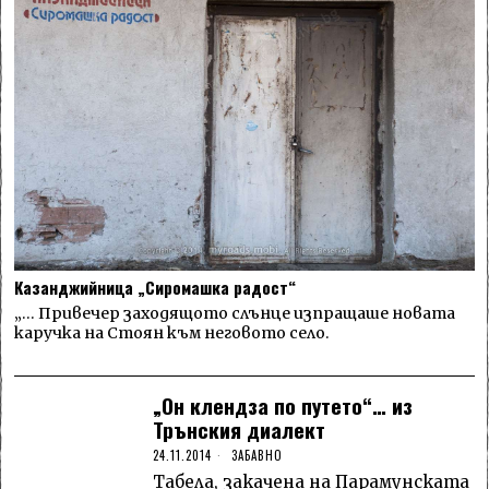
Казанджийница „Сиромашка радост“
„… Привечер заходящото слънце изпращаше новата
каручка на Стоян към неговото село.
„Он клендза по путето“… из
Трънския диалект
24.11.2014
ЗАБАВНО
Табела, закачена на Парамунската