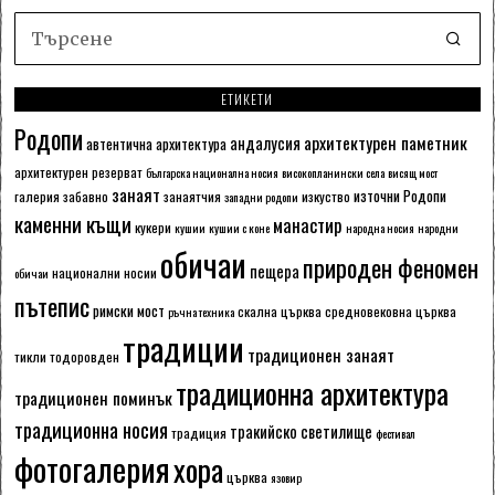
ЕТИКЕТИ
Родопи
архитектурен паметник
андалусия
автентична архитектура
архитектурен резерват
българска национална носия
високопланински села
висящ мост
занаят
източни Родопи
галерия
забавно
занаятчия
изкуство
западни родопи
каменни къщи
манастир
кукери
кушии
кушии с коне
народна носия
народни
обичаи
природен феномен
пещера
национални носии
обичаи
пътепис
римски мост
скална църква
средновековна църква
ръчна техника
традиции
традиционен занаят
тикли
тодоровден
традиционна архитектура
традиционен поминък
традиционна носия
тракийско светилище
традиция
фестивал
фотогалерия
хора
църква
язовир