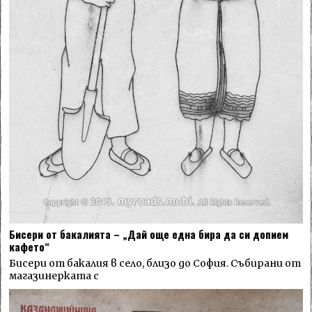
Бисери от бакалията – „Дай още една бира да си допием
кафето“
Бисери от бакалия в село, близо до София. Събирани от
магазинерката с