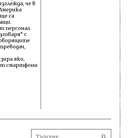
изглежда, че в
Америка
ще са
ащи.
т персонал
зговаря“ с
говорящите
 преводач,
зира яко,
ат смартфони