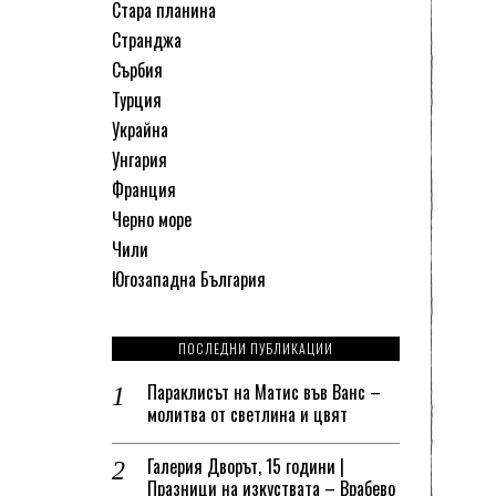
Стара планина
Странджа
Сърбия
Турция
Украйна
Унгария
Франция
Черно море
Чили
Югозападна България
ПОСЛЕДНИ ПУБЛИКАЦИИ
Параклисът на Матис във Ванс –
молитва от светлина и цвят
Галерия Дворът, 15 години |
Празници на изкуствата – Врабево