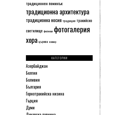
традиционен поминък
традиционна архитектура
традиционна носия
тракийско
традиция
фотогалерия
светилище
фестивал
хора
църква
язовир
КАТЕГОРИИ
Азербайджан
Белгия
Боливия
България
Горнотракийска низина
Гърция
Думи
Дунавска равнина