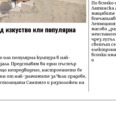
По всичко 
Латинска 
мащабите 
впечатляв
Летищния
д изкуство или популярна
масово „ра
неиспано
чрез гугъл
светът се
електрони
всички им
о или популярна култура в най-
и
ждала. Представям ви един пъстър
 нищо непредвидено, настроението бе
ин от най-значимите за Чили градове,
о столицата Сантяго и разположен на