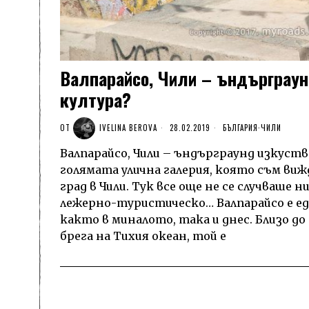
Валпарайсо, Чили – ъндърграун
култура?
ОТ
IVELINA BEROVA
28.02.2019
БЪЛГАРИЯ
·
ЧИЛИ
Валпарайсо, Чили – ъндърграунд изкуств
голямата улична галерия, която съм ви
град в Чили. Тук все още не се случваше
лежерно-туристическо… Валпарайсо е ед
както в миналото, така и днес. Близо д
брега на Тихия океан, той е