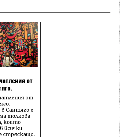
чатления от
тяго.
чатления от
яго.
в Сантяго е
има толкова
а, които
в всички
 е стряскащо.