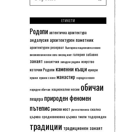
ЕТИКЕТИ
Родопи
автентична архитектура
архитектурен паметник
андалусия
архитектурен резерват
българска национална носия
галерия
забавно
високопланински села
висящ мост
занаят
занаятчия
изкуство
западни родопи
каменни къщи
източни Родопи
кукери
манастир
кушии
кушии с коне
народна носия
обичаи
национални носии
народни обичаи
природен феномен
пещера
пътепис
римски мост
скална
ръчна техника
църква
средновековна църква
тикли
тодоровден
традиции
традиционен занаят