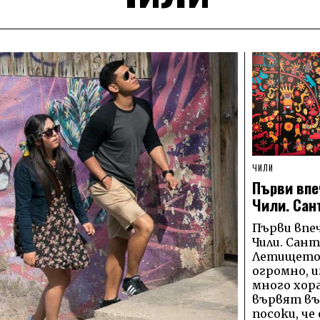
ЧИЛИ
Първи впе
Чили. Сан
Първи впе
Чили. Сант
Летището 
огромно, 
много хор
вървят въ
посоки, че