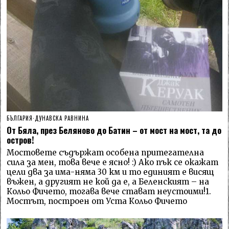
БЪЛГАРИЯ
·
ДУНАВСКА РАВНИНА
От Бяла, през Беляново до Батин – от мост на мост, та до
остров!
Мостовете съдържат особена притегателна
сила за мен, това вече е ясно! :) Ако пък се окажат
цели два за има-няма 30 км и то единият е висящ
въжен, а другият не кой да е, а Беленският – на
Кольо Фичето, тогава вече стават неустоими!1.
Мостът, построен от Уста Кольо Фичето