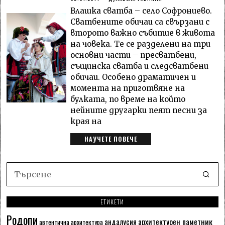
Влашка сватба – село Софрониево.
Сватбените обичаи са свързани с
второто важно събитие в живота
на човека. Те се разделени на три
основни части – пресватбени,
същинска сватба и следсватбени
обичаи. Особено драматичен и
момента на приготвяне на
булката, по време на който
нейните другарки пеят песни за
края на
НАУЧЕТЕ ПОВЕЧЕ
ЕТИКЕТИ
Родопи
архитектурен паметник
андалусия
автентична архитектура