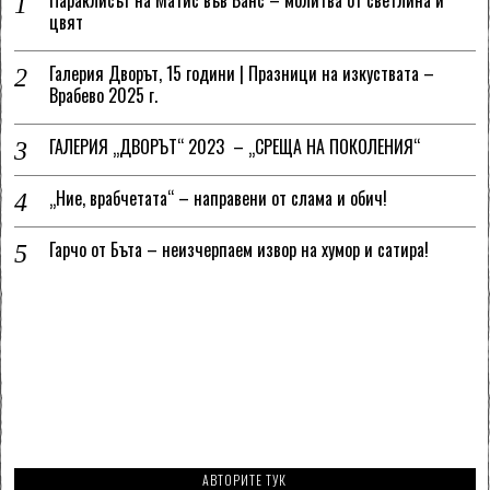
Параклисът на Матис във Ванс – молитва от светлина и
цвят
Галерия Дворът, 15 години | Празници на изкуствата –
Врабево 2025 г.
ГАЛЕРИЯ „ДВОРЪТ“ 2023 – „СРЕЩА НА ПОКОЛЕНИЯ“
„Ние, врабчетата“ – направени от слама и обич!
Гарчо от Бъта – неизчерпаем извор на хумор и сатира!
АВТОРИТЕ ТУК