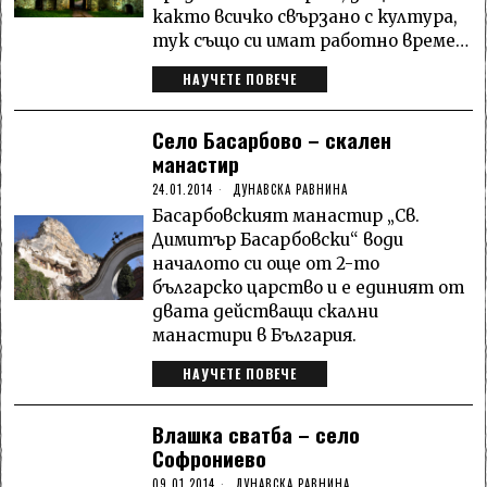
както всичко свързано с култура,
тук също си имат работно време…
НАУЧЕТЕ ПОВЕЧЕ
Село Басарбово – скален
манастир
24.01.2014
ДУНАВСКА РАВНИНА
Басарбовският манастир „Св.
Димитър Басарбовски“ води
началото си още от 2-то
българско царство и е единият от
двата действащи скални
манастири в България.
НАУЧЕТЕ ПОВЕЧЕ
Влашка сватба – село
Софрониево
09.01.2014
ДУНАВСКА РАВНИНА