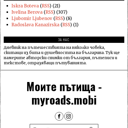
Iskra Boteva
(
RSS
) (21)
Ivelina Berova
(
RSS
) (307)
Ljubomir Ljubenov
(
RSS
) (8)
Radoslava Kanazirska
(
RSS
) (1)
ЗА НАС
Дневник на пътешествията на няколко човека,
скитащи из бита и душевността на българина. Тук ще
намерите авторски снимки от българия, пътеписи и
текстове, отразяващи пътуванията.
Моите пътища -
myroads.mobi