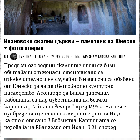
Ивановски скални църкви – паметник на Юнеско
+ фотогалерия
ОТ
IVELINA BEROVA
24.09.2016
БЪЛГАРИЯ
·
ДУНАВСКА РАВНИНА
Преди много години скалните ниши са били
обитавани от монаси, стенописани са
изключително и не случайно в наши сни са обявени
от Юнеско за част световното културно
наследство. Леонардо да Винчи започнал
работата си над известната на всички
картина „Тайната вечеря“ през 1495 г. На нея е
изобразена сцена от последните дни на Исус,
както е описано в Библията. Картината се
позовава на Евангелие от Йоан 13:21, според