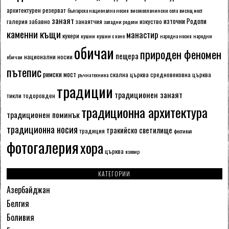
архитектурен резерват
българска национална носия
високопланински села
висящ мост
занаят
източни Родопи
галерия
забавно
занаятчия
изкуство
западни родопи
каменни къщи
манастир
кукери
кушии
кушии с коне
народна носия
народни
обичаи
природен феномен
пещера
национални носии
обичаи
пътепис
римски мост
скална църква
средновековна църква
ръчна техника
традиции
традиционен занаят
тикли
тодоровден
традиционна архитектура
традиционен поминък
традиционна носия
тракийско светилище
традиция
фестивал
фотогалерия
хора
църква
язовир
КАТЕГОРИИ
Азербайджан
Белгия
Боливия