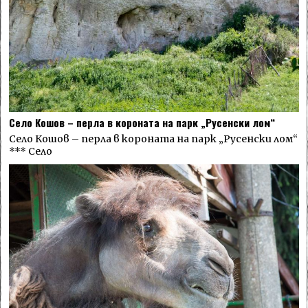
Село Кошов – перла в короната на парк „Русенски лом“
Село Кошов – перла в короната на парк „Русенски лом“
*** Село