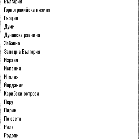
България
Горнотракийска низина
Гърция
Думи
Дунавска равнина
Забавно
Западна България
Израел
Испания
Италия
Йордания
Карибски острови
Перу
Пирин
По света
Рила
Родопи