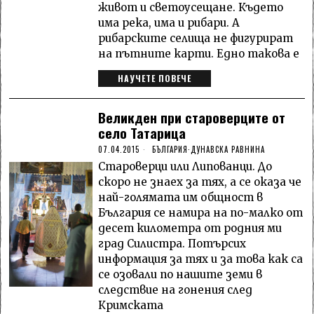
живот и светоусещане. Където
има река, има и рибари. А
рибарските селища не фигурират
на пътните карти. Едно такова е
НАУЧЕТЕ ПОВЕЧЕ
Великден при староверците от
село Татарица
07.04.2015
БЪЛГАРИЯ
·
ДУНАВСКА РАВНИНА
Староверци или Липованци. До
скоро не знаех за тях, а се оказа че
най-голямата им общност в
България се намира на по-малко от
десет километра от родния ми
град Силистра. Потърсих
информация за тях и за това как са
се озовали по нашите земи в
следствие на гонения след
Кримската