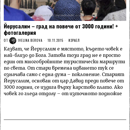
Йерусалим – град на повече от 3000 години! +
фотогалерия
ОТ
IVELINA BEROVA
10.11.2015
ИЗРАЕЛ
Казват, че Йерусалим е мястото, където човек е
най-близо до Бога. Затова този град не е просто
един от многобройните туристически маршрути
по света. От стари времена идването тук се
означава само с една дума – поклонение. Старият
Йерусалим, основан от цар Давид преди повече от
3000 години, се издига върху карстово плато. Ако
човек го гледа отдолу – от източното подножие