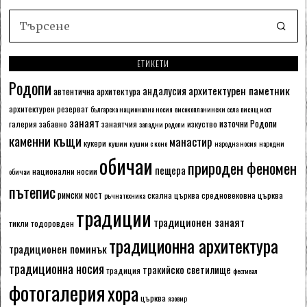
ЕТИКЕТИ
Родопи
архитектурен паметник
андалусия
автентична архитектура
архитектурен резерват
българска национална носия
високопланински села
висящ мост
занаят
източни Родопи
галерия
забавно
занаятчия
изкуство
западни родопи
каменни къщи
манастир
кукери
кушии
кушии с коне
народна носия
народни
обичаи
природен феномен
пещера
национални носии
обичаи
пътепис
римски мост
скална църква
средновековна църква
ръчна техника
традиции
традиционен занаят
тикли
тодоровден
традиционна архитектура
традиционен поминък
традиционна носия
тракийско светилище
традиция
фестивал
фотогалерия
хора
църква
язовир