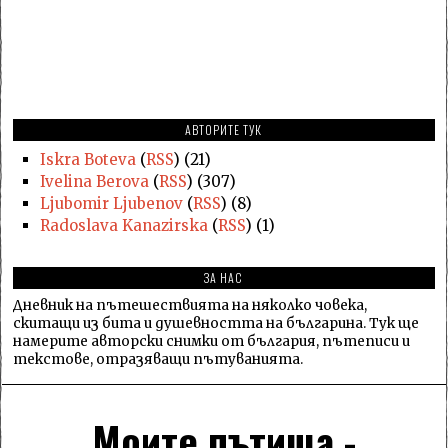
АВТОРИТЕ ТУК
Iskra Boteva
(
RSS
) (21)
Ivelina Berova
(
RSS
) (307)
Ljubomir Ljubenov
(
RSS
) (8)
Radoslava Kanazirska
(
RSS
) (1)
ЗА НАС
Дневник на пътешествията на няколко човека,
скитащи из бита и душевността на българина. Тук ще
намерите авторски снимки от българия, пътеписи и
текстове, отразяващи пътуванията.
Моите пътища -