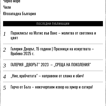
Черно море
Чили
Югозападна България
ПОСЛЕДНИ ПУБЛИКАЦИИ
Параклисът на Матис във Ванс – молитва от светлина и
цвят
Галерия Дворът, 15 години | Празници на изкуствата –
Врабево 2025 г.
ГАЛЕРИЯ „ДВОРЪТ“ 2023 – „СРЕЩА НА ПОКОЛЕНИЯ“
„Ние, врабчетата“ – направени от слама и обич!
Гарчо от Бъта – неизчерпаем извор на хумор и сатира!