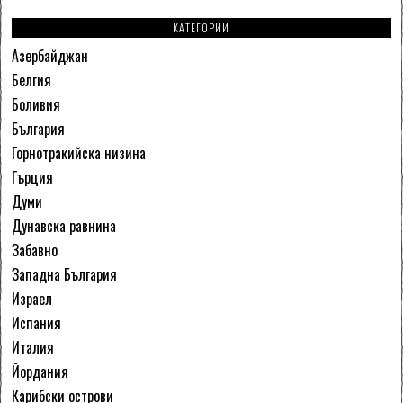
КАТЕГОРИИ
Азербайджан
Белгия
Боливия
България
Горнотракийска низина
Гърция
Думи
Дунавска равнина
Забавно
Западна България
Израел
Испания
Италия
Йордания
Карибски острови