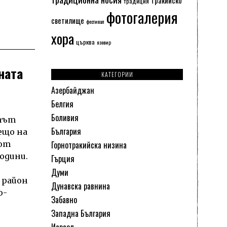
традиция
фотогалерия
светилище
фестивал
хора
църква
язовир
ната
КАТЕГОРИИ
Азербайджан
Белгия
Боливия
 път
България
ещо на
Горнотракийска низина
 от
одини.
Гърция
Думи
 район
Дунавска равнина
о-
Забавно
Западна България
Израел