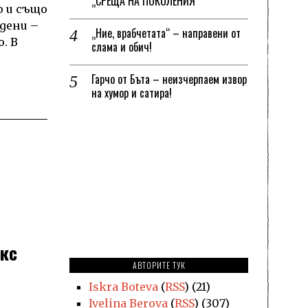
„СРЕЩА НА ПОКОЛЕНИЯ“
о и също
дени –
„Ние, врабчетата“ – направени от
. В
слама и обич!
Гарчо от Бъта – неизчерпаем извор
на хумор и сатира!
екс
АВТОРИТЕ ТУК
Iskra Boteva
(
RSS
) (21)
Ivelina Berova
(
RSS
) (307)