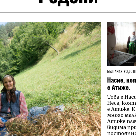
БЪЛГАРИЯ
·
РОДОП
Насие, коя
е Атиже.
Това е Нас
Неса, коя
е Атиже. К
много малк
Атиже плач
видима пр
постоянно.