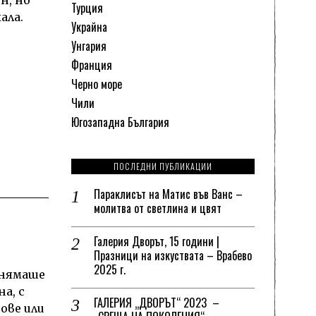
Турция
ала.
Украйна
Унгария
Франция
Черно море
Чили
Югозападна България
ПОСЛЕДНИ ПУБЛИКАЦИИ
Параклисът на Матис във Ванс –
молитва от светлина и цвят
Галерия Дворът, 15 години |
Празници на изкуствата – Врабево
2025 г.
 нямаше
на, с
ГАЛЕРИЯ „ДВОРЪТ“ 2023 –
ове или