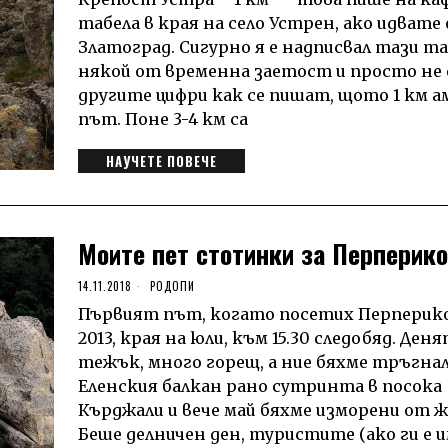
табела в края на село Устрен, ако идват
Златоград. Сигурно я е надписвал тази та
някой от временна заетост и просто не 
другите цифри как се пишат, щото 1 км а
път. Поне 3-4 км са
НАУЧЕТЕ ПОВЕЧЕ
Моите пет стотинки за Перперико
14.11.2018
РОДОПИ
Първият път, когато посетих Перперик
2013, края на юли, към 15.30 следобяд. Ден
тежък, много горещ, а ние бяхме тръгна
Еленския балкан рано сутринта в посока
Кърджали и вече май бяхме изморени от ж
Беше делничен ден, туристите (ако ги е 