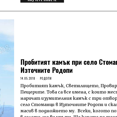
Пробитият камък при село Стома
Източните Родопи
14.05.2018
РОДОПИ
Пробитият камък, Светилището, Провир
Пещерите. Това са все имена, с които м
наричат изумителния камък с три отвор
село Стоманци в Източните Родопи и ска
масив в подножието му. Всеки, когото 
в селото, ще ви упъти. Ще карате по тесе