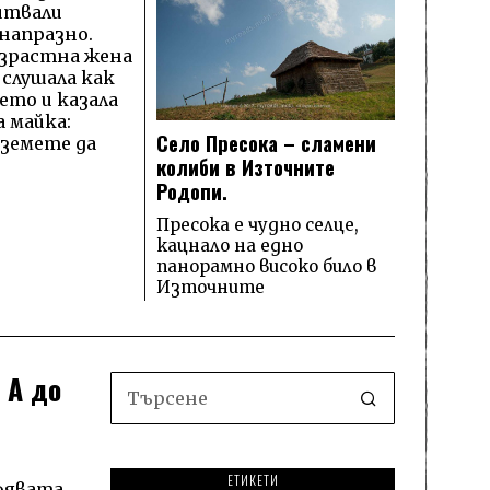
итвали
 напразно.
зрастна жена
 слушала как
бето и казала
 майка:
Село Пресока – сламени
 вземете да
колиби в Източните
Родопи.
Пресока е чудно селце,
кацнало на едно
панорамно високо било в
Източните
 А до
ЕТИКЕТИ
афявата