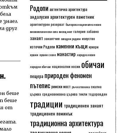
Родопи
е откъм
автентична архитектура
бела
архитектурен паметник
андалусия
е знаел
архитектурен резерват
българска национална носия
ма друг
галерия
забавно
високопланински села
висящ мост
занаят
занаятчия
изкуство
западни родопи
каменни къщи
източни Родопи
кукери
манастир
кушии
кушии с коне
народна носия
обичаи
национални носии
народни обичаи
н.
природен феномен
пещера
пътепис
римски мост
скална
ръчна техника
он беше
църква
средновековна църква
тикли
тодоровден
традиции
ят беше
традиционен занаят
ли от
традиционен поминък
традиционна архитектура
егата.
имало
традиционна носия
тракийско