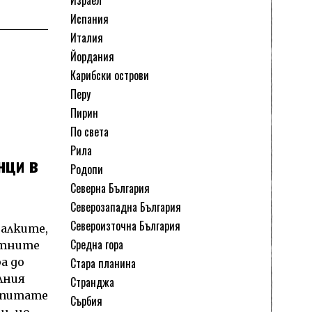
Испания
Италия
Йордания
Карибски острови
Перу
Пирин
По света
Рила
нци в
Родопи
Северна България
Северозападна България
Североизточна България
алките,
Средна гора
естните
Стара планина
а до
лния
Странджа
попитате
Сърбия
н, но