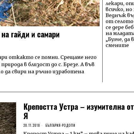
лекари, оп
всичко, но
Веднъж въ
от селото
се дере бе
 на гайди и самари
на младата
„Булче, да
смените
ари откакто се помни. Срещаме него
природа в близост до с. Брезе. А във
о да свири на ръчно изработена
Крепостта Устра – изумителна от
Я
20.11.2018
БЪЛГАРИЯ
·
РОДОПИ
Крепост Устра – 1 км” – това пише на к