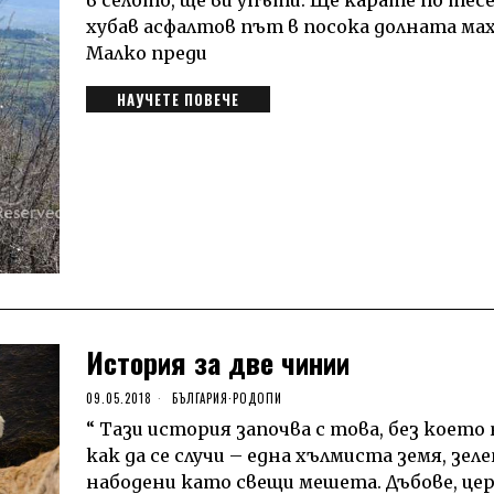
хубав асфалтов път в посока долната мах
Малко преди
НАУЧЕТЕ ПОВЕЧЕ
История за две чинии
09.05.2018
БЪЛГАРИЯ
·
РОДОПИ
“ Тази история започва с това, без което
как да се случи – една хълмиста земя, зеле
набодени като свещи мешета. Дъбове, цер