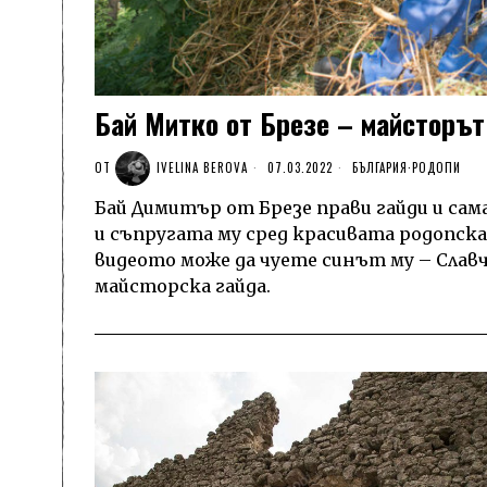
Бай Митко от Брезе – майсторът
ОТ
IVELINA BEROVA
07.03.2022
БЪЛГАРИЯ
·
РОДОПИ
Бай Димитър от Брезе прави гайди и сам
и съпругата му сред красивата родопска 
видеото може да чуете синът му – Славч
майсторска гайда.