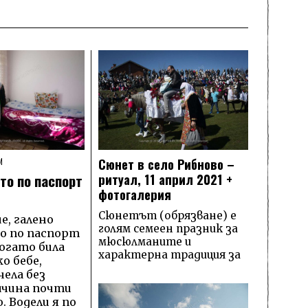
Сюнет в село Рибново –
И
то по паспорт
ритуал, 11 април 2021 +
фотогалерия
Сюнетът (обрязване) е
ие, галено
голям семеен празник за
то по паспорт
мюсюлманите и
огато била
характерна традиция за
о бебе,
ела без
ичина почти
 Водели я по