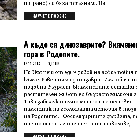
по-рано) си бяха тръгнали. На
НАУЧЕТЕ ПОВЕЧЕ
А къде са динозаврите? Вкамене
гора в Родопите.
12.11.2018
РОДОПИ
На 3км пеш от един завой на асфалтовия
към с. Равен няма динозаври. Има обаче н
подобна възраст: вкаменените останки
растителен живот на възраст милиони г
Това забележително място е естествен
паметник на геоложката история в този
на Родопите. Фосилизирните дървета, п
точно останалите техните стволове,
НАУЧЕТЕ ПОВЕЧЕ