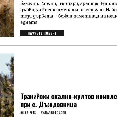
благуни. Горуни, пърнари, граници. Еднот
дърво, за което имената не стигат. Набо
тези дървета – божии паметници на нещо
едната
НАУЧЕТЕ ПОВЕЧЕ
Тракийски скално-култов компл
при с. Дъждовница
06.05.2018
БЪЛГАРИЯ
·
РОДОПИ