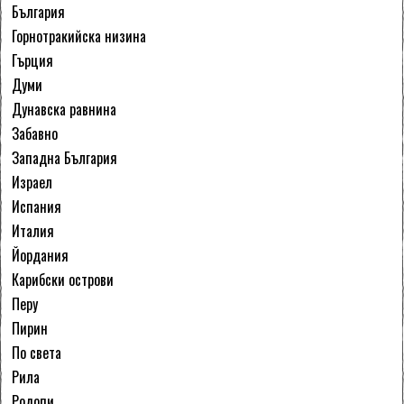
България
Горнотракийска низина
Гърция
Думи
Дунавска равнина
Забавно
Западна България
Израел
Испания
Италия
Йордания
Карибски острови
Перу
Пирин
По света
Рила
Родопи