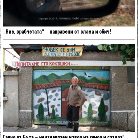
„Ние, врабчетата“ – направени от слама и обич!
Гарчо от Бъта – неизчерпаем извор на хумор и сатира!