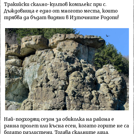
Тракийски скално-култов комплекс при с.
Дъждовница е едно от многото места, които
трябва да бъдат видяни в Източните Родопи!
Най-подходящ сезон за обиколка на района е
ранна пролет или късна есен, когато горите не са
богато разлистени. Тогава скалните лица,