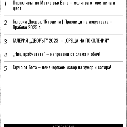
Параклисът на Матис във Ванс – молитва от светлина и
цвят
Галерия Дворът, 15 години | Празници на изкуствата –
Врабево 2025 г.
ГАЛЕРИЯ „ДВОРЪТ“ 2023 – „СРЕЩА НА ПОКОЛЕНИЯ“
„Ние, врабчетата“ – направени от слама и обич!
Гарчо от Бъта – неизчерпаем извор на хумор и сатира!
АВТОРИТЕ ТУК