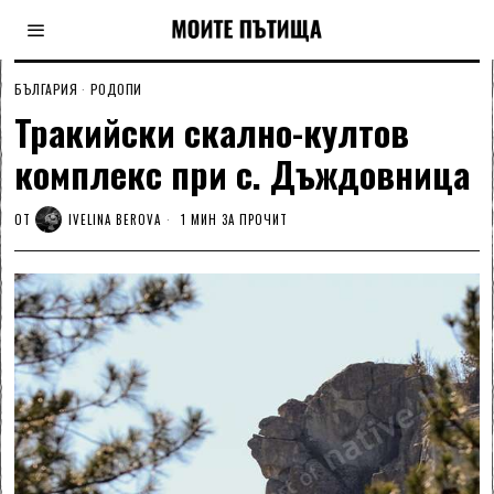
БЪЛГАРИЯ
·
РОДОПИ
Тракийски скално-култов
комплекс при с. Дъждовница
ОТ
IVELINA BEROVA
1 МИН ЗА ПРОЧИТ