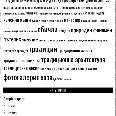
архитектурен паметник
андалусия
автентична архитектура
архитектурен резерват
българска национална носия
високопланински села
висящ мост
занаят
източни Родопи
галерия
забавно
занаятчия
изкуство
западни родопи
каменни къщи
манастир
кукери
кушии
кушии с коне
народна носия
народни
обичаи
природен феномен
пещера
национални носии
обичаи
пътепис
римски мост
скална църква
средновековна църква
ръчна техника
традиции
традиционен занаят
тикли
тодоровден
традиционна архитектура
традиционен поминък
традиционна носия
тракийско светилище
традиция
фестивал
фотогалерия
хора
църква
язовир
КАТЕГОРИИ
Азербайджан
Белгия
Боливия