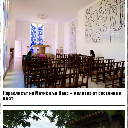
Параклисът на Матис във Ванс – молитва от светлина и
цвят