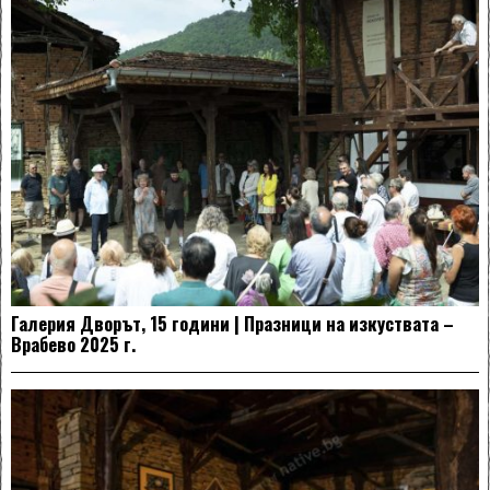
Галерия Дворът, 15 години | Празници на изкуствата –
Врабево 2025 г.