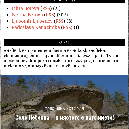
Iskra Boteva
(
RSS
) (21)
Ivelina Berova
(
RSS
) (307)
Ljubomir Ljubenov
(
RSS
) (8)
Radoslava Kanazirska
(
RSS
) (1)
ЗА НАС
Дневник на пътешествията на няколко човека,
скитащи из бита и душевността на българина. Тук ще
намерите авторски снимки от българия, пътеписи и
текстове, отразяващи пътуванията.
ПРЕДИШНА ИСТОРИЯ
Село Небеска – и мястото е като името!