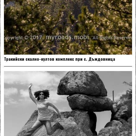
Тракийски скално-култов комплекс при с. Дъждовница