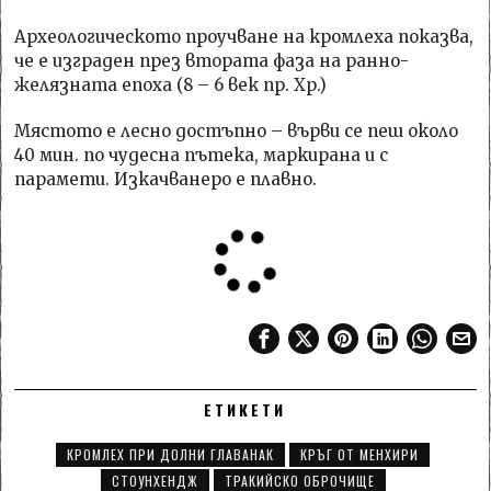
Археологическото проучване на кромлеха показва,
че е изграден през втората фаза на ранно-
желязната епоха (8 – 6 век пр. Хр.)
Мястото е лесно достъпно – върви се пеш около
40 мин. по чудесна пътека, маркирана и с
парамети. Изкачванеро е плавно.
ЕТИКЕТИ
КРОМЛЕХ ПРИ ДОЛНИ ГЛАВАНАК
КРЪГ ОТ МЕНХИРИ
СТОУНХЕНДЖ
ТРАКИЙСКО ОБРОЧИЩЕ