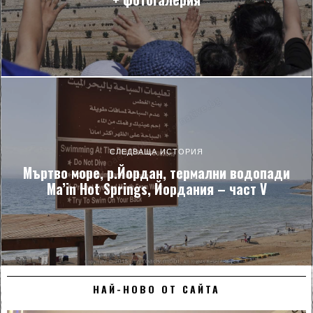
СЛЕДВАЩА ИСТОРИЯ
Мъртво море, р.Йордан, термални водопади
Ma’in Hot Springs, Йордания – част V
НАЙ-НОВО ОТ САЙТА