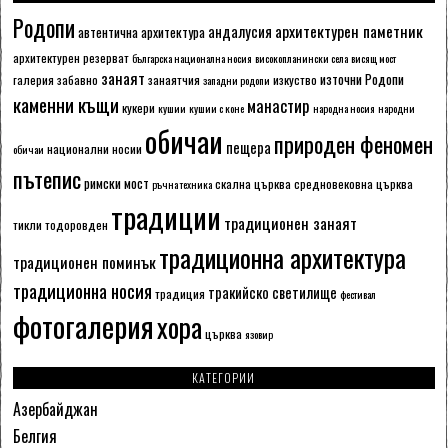
Родопи
архитектурен паметник
андалусия
автентична архитектура
архитектурен резерват
българска национална носия
високопланински села
висящ мост
занаят
източни Родопи
галерия
забавно
занаятчия
изкуство
западни родопи
каменни къщи
манастир
кукери
кушии
кушии с коне
народна носия
народни
обичаи
природен феномен
пещера
национални носии
обичаи
пътепис
римски мост
скална църква
средновековна църква
ръчна техника
традиции
традиционен занаят
тикли
тодоровден
традиционна архитектура
традиционен поминък
традиционна носия
тракийско светилище
традиция
фестивал
фотогалерия
хора
църква
язовир
КАТЕГОРИИ
Азербайджан
Белгия