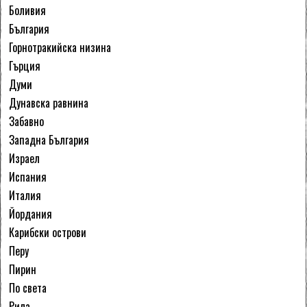
Боливия
България
Горнотракийска низина
Гърция
Думи
Дунавска равнина
Забавно
Западна България
Израел
Испания
Италия
Йордания
Карибски острови
Перу
Пирин
По света
Рила