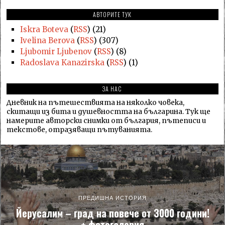
АВТОРИТЕ ТУК
Iskra Boteva
(
RSS
) (21)
Ivelina Berova
(
RSS
) (307)
Ljubomir Ljubenov
(
RSS
) (8)
Radoslava Kanazirska
(
RSS
) (1)
ЗА НАС
Дневник на пътешествията на няколко човека,
скитащи из бита и душевността на българина. Тук ще
намерите авторски снимки от българия, пътеписи и
текстове, отразяващи пътуванията.
ПРЕДИШНА ИСТОРИЯ
Йерусалим – град на повече от 3000 години!
+ фотогалерия