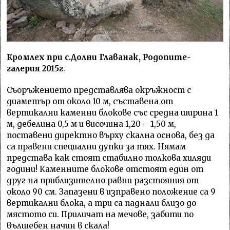
Кромлех при с.Долни Главанак, Родопите-
галерия 2015г
.
Съоръжението представлява окръжност с
диаметър от около 10 м, съставена от
вертикални каменни блокове със средна ширина 1
м, дебелина 0,5 м и височина 1,20 – 1,50 м,
поставени директно върху скална основа, без да
са правени специални дупки за тях. Нямам
представа как стоят стабилно толкова хиляди
години! Каменните блокове отстоят един от
друг на приблизително равни разстояния от
около 90 см. Запазени в изправено положение са 9
вертикални блока, а три са паднали близо до
мястото си. Приличат на мечове, забити по
вълшебен начин в скала!