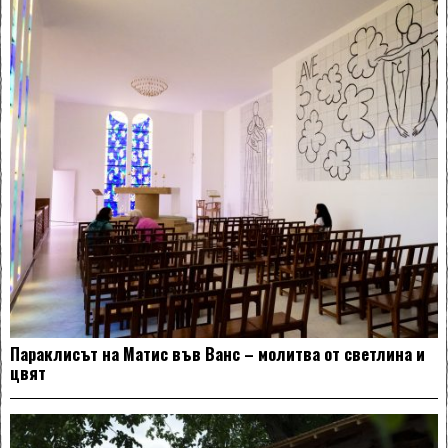
Параклисът на Матис във Ванс – молитва от светлина и
цвят