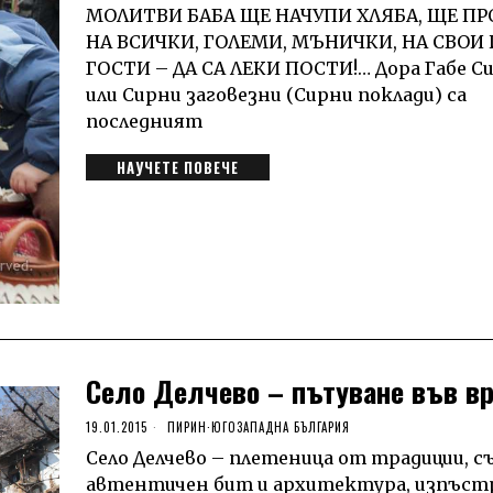
МОЛИТВИ БАБА ЩЕ НАЧУПИ ХЛЯБА, ЩЕ П
НА ВСИЧКИ, ГОЛЕМИ, МЪНИЧКИ, НА СВОИ 
ГОСТИ – ДА СА ЛЕКИ ПОСТИ!… Дора Габе С
или Сирни заговезни (Сирни поклади) са
последният
НАУЧЕТЕ ПОВЕЧЕ
Село Делчево – пътуване във в
19.01.2015
ПИРИН
·
ЮГОЗАПАДНА БЪЛГАРИЯ
Село Делчево – плетеница от традиции, с
автентичен бит и архитектура, изпъстр