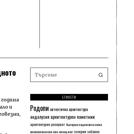
дното
ЕТИКЕТИ
 година
Родопи
ало и
автентична архитектура
говезни,
архитектурен паметник
андалусия
архитектурен резерват
българска национална носия
галерия
забавно
високопланински села
висящ мост