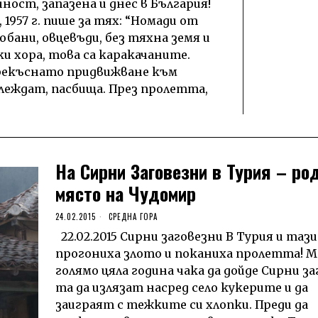
ност, запазена и днес в България!
 1957 г. пише за тях: “Номади от
бани, овцевъди, без тяхна земя и
и хора, това са каракачаните.
рекъснато придвижване към
еждат, пасбища. През пролетта,
На Сирни Заговезни в Турия – ро
място на Чудомир
24.02.2015
СРЕДНА ГОРА
22.02.2015 Сирни заговезни В Турия и тази
прогониха злото и поканиха пролетта! М
голямо цяла година чака да дойде Сирни за
та да излязат насред село кукерите и да
заиграят с тежките си хлопки. Преди да