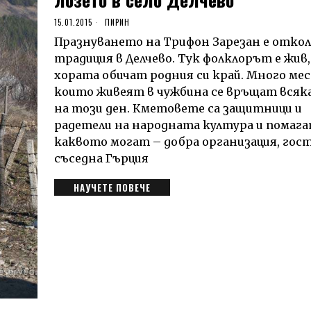
15.01.2015
ПИРИН
Празнуването на Трифон Зарезан е отко
традиция в Делчево. Тук фолклорът е жив,
хората обичат родния си край. Много ме
които живеят в чужбина се връщат всяка
на този ден. Кметовете са защитници и
радетели на народната култура и помага
каквото могат – добра организация, гос
съседна Гърция
НАУЧЕТЕ ПОВЕЧЕ