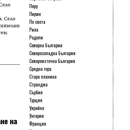
Село
Перу
Пирин
. Село
По света
умителни
Рила
ен.
Родопи
Северна България
Северозападна България
Североизточна България
Средна гора
Стара планина
Странджа
Сърбия
Турция
Украйна
Унгария
не на
Франция