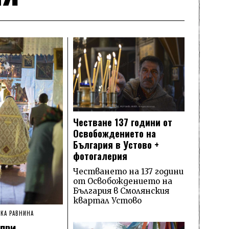
Честване 137 години от
Освобождението на
България в Устово +
фотогалерия
Честването на 137 години
от Освобождението на
България в Смолянския
квартал Устово
КА РАВНИНА
при