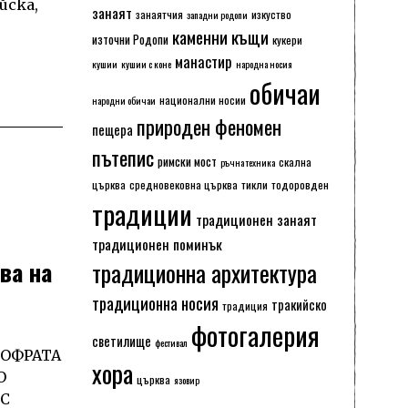
йска,
занаят
занаятчия
изкуство
западни родопи
каменни къщи
източни Родопи
кукери
манастир
кушии
кушии с коне
народна носия
обичаи
национални носии
народни обичаи
природен феномен
пещера
пътепис
римски мост
скална
ръчна техника
църква
средновековна църква
тикли
тодоровден
традиции
традиционен занаят
традиционен поминък
ва на
традиционна архитектура
традиционна носия
тракийско
традиция
фотогалерия
светилище
фестивал
СОФРАТА
хора
О
църква
язовир
ЪС