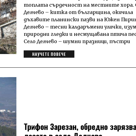
топлата сърдечност на местните хора. 
Делчево – китка от българщина, окичила
дъхавите планински пазви на Южен Пирин
Делчево – тесни калдаръмени улички, из
природни гледки и несмущавана птича пес
Село Делчево – шумни празници, пъстри
НАУЧЕТЕ ПОВЕЧЕ
Трифон Зарезан, обредно зарязва
лозето в село Делчево