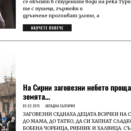
се окъпят в студените води на река Тури
те с пушеци, гърмежи и
дрънчене прогонват злото, а
НАУЧЕТЕ ПОВЕЧЕ
На Сирни заговезни небето проща
земята…
05.02.2015
ЗАПАДНА БЪЛГАРИЯ
ЗАГОВЕЗНИ СЕДНАХА ДЕЦАТА ВСИЧКИ НА 
ДО МАМА, ДО ТАТКО, ДА СИ ХАПНАТ СЛАДК
БОБЕНА ЧОРБИЦА, РИБНИК И ХАЛВИЦА. С