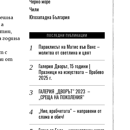
Черно море
Чили
Югозападна България
лешна
 а
стни,
ПОСЛЕДНИ ПУБЛИКАЦИИ
 година
Параклисът на Матис във Ванс –
молитва от светлина и цвят
т с
ти от
Галерия Дворът, 15 години |
Празници на изкуствата – Врабево
2025 г.
ГАЛЕРИЯ „ДВОРЪТ“ 2023 –
„СРЕЩА НА ПОКОЛЕНИЯ“
„Ние, врабчетата“ – направени от
слама и обич!