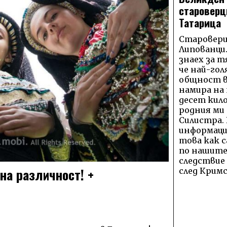
староверц
Татарица
Староверц
Липованци.
знаех за тя
че най-го
общност в
намира на
десет кил
родния ми 
Силистра.
информация
това как с
по нашите
следствие
на различност! +
след Крим