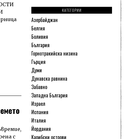
РОСТИ
КАТЕГОРИИ
И
ирница
Азербайджан
Белгия
Боливия
България
Горнотракийска низина
Гърция
Думи
Дунавска равнина
Забавно
Западна България
Израел
ремето
Испания
Италия
Йордания
ъвремие,
ена с
Карибски острови