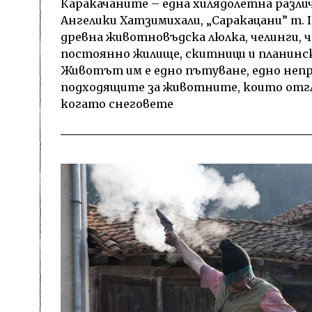
Каракачаните – една хилядолетна различ
Ангелики Хатзимихали, „Саракацани” т. I,
древна животновъдска люлка, челинги, чо
постоянно жилище, скитници и планинск
Животът им е едно пътуване, едно неп
подходящите за животните, които отгл
когато снеговете