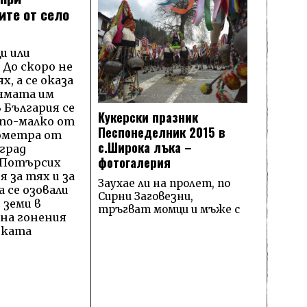
ите от село
и или
 До скоро не
х, а се оказа
лямата им
 България се
Кукерски празник
 по-малко от
Песпонеделник 2015 в
ометра от
с.Широка лъка –
град
фотогалерия
 Потърсих
 за тях и за
Заухае ли на пролет, по
а се озовали
Сирни Заговезни,
 земи в
тръгват момци и мъже с
 на гонения
ската