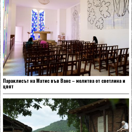
Параклисът на Матис във Ванс – молитва от светлина и
цвят