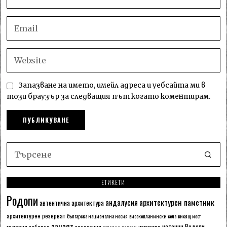
Запазване на името, имейл адреса и уебсайта ми в
този браузър за следващия път когато коментирам.
ЕТИКЕТИ
Родопи
архитектурен паметник
андалусия
автентична архитектура
архитектурен резерват
българска национална носия
високопланински села
висящ мост
занаят
източни Родопи
галерия
забавно
занаятчия
изкуство
западни родопи