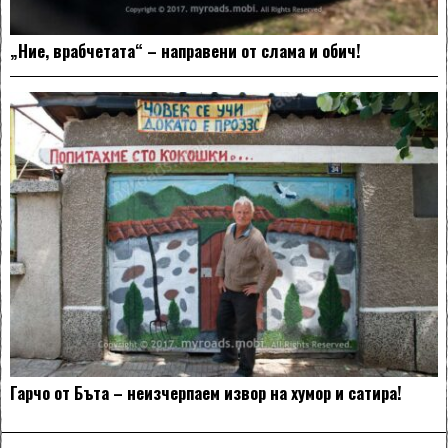
„Ние, врабчетата“ – направени от слама и обич!
Гарчо от Бъта – неизчерпаем извор на хумор и сатира!