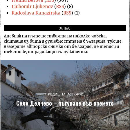
Ivelina Berova
(
RSS
) (307)
Ljubomir Ljubenov
(
RSS
) (8)
Radoslava Kanazirska
(
RSS
) (1)
ЗА НАС
Дневник на пътешествията на няколко човека,
скитащи из бита и душевността на българина. Тук ще
намерите авторски снимки от българия, пътеписи и
текстове, отразяващи пътуванията.
ПРЕДИШНА ИСТОРИЯ
Село Делчево – пътуване във времето