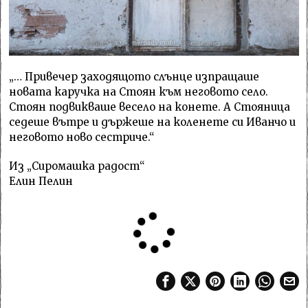
„… Привечер заходящото слънце изпращаше
новата каручка на Стоян към неговото село.
Стоян подвикваше весело на конете. А Стояница
седеше вътре и държеше на коленете си Иванчо и
неговото ново сестриче.“
Из „Сиромашка радост“
Елин Пелин