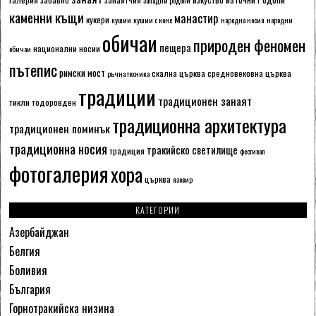
каменни къщи
манастир
кукери
кушии
кушии с коне
народна носия
народни
обичаи
природен феномен
пещера
национални носии
обичаи
пътепис
римски мост
скална църква
средновековна църква
ръчна техника
традиции
традиционен занаят
тикли
тодоровден
традиционна архитектура
традиционен поминък
традиционна носия
тракийско светилище
традиция
фестивал
фотогалерия
хора
църква
язовир
КАТЕГОРИИ
Азербайджан
Белгия
Боливия
България
Горнотракийска низина