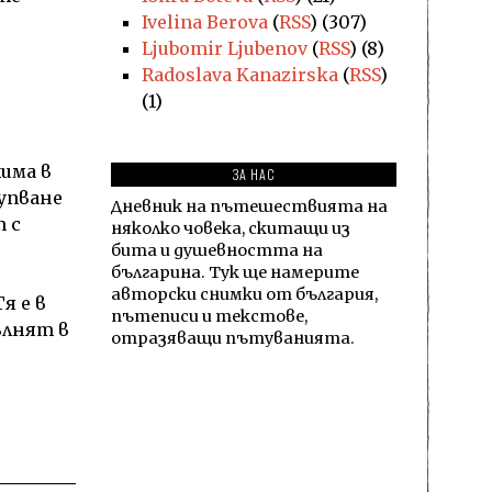
Ivelina Berova
(
RSS
) (307)
Ljubomir Ljubenov
(
RSS
) (8)
Radoslava Kanazirska
(
RSS
)
(1)
има в
ЗА НАС
рупване
Дневник на пътешествията на
т с
няколко човека, скитащи из
бита и душевността на
българина. Тук ще намерите
авторски снимки от българия,
я е в
пътеписи и текстове,
ълнят в
отразяващи пътуванията.