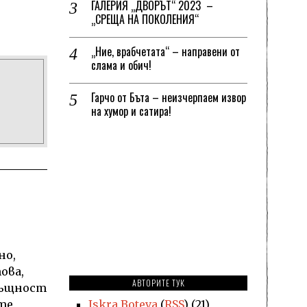
ГАЛЕРИЯ „ДВОРЪТ“ 2023 –
„СРЕЩА НА ПОКОЛЕНИЯ“
„Ние, врабчетата“ – направени от
слама и обич!
Гарчо от Бъта – неизчерпаем извор
на хумор и сатира!
но,
ова,
АВТОРИТЕ ТУК
всъщност
Iskra Boteva
(
RSS
) (21)
ате