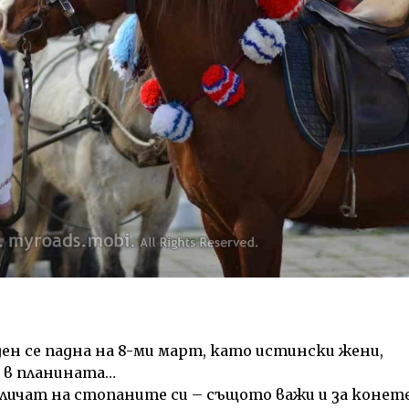
ден се падна на 8-ми март, като истински жени,
е в планината…
личат на стопаните си – същото важи и за конете