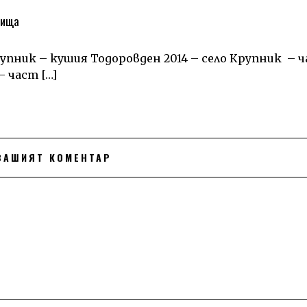
тища
рупник – кушия Тодоровден 2014 – село Крупник – ч
 част […]
ВАШИЯТ КОМЕНТАР