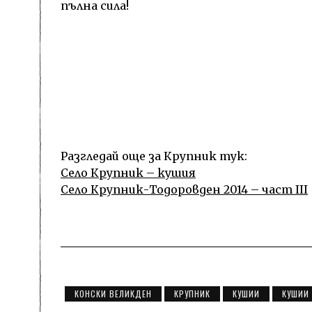
пълна сила!
Разгледай още за Крупник тук:
Село Крупник – кушия
Село Крупник-Тодоровден 2014 – част III
КОНСКИ ВЕЛИКДЕН
КРУПНИК
КУШИИ
КУШИИ 