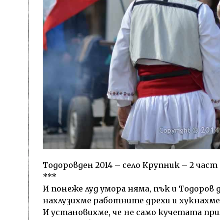
Тодоровден 2014 – село Крупник – 2 част
***
И понеже луд умора няма, пък и Тодоров 
нахлузихме работните дрехи и хукнахм
И установихме, че не само кучетата при