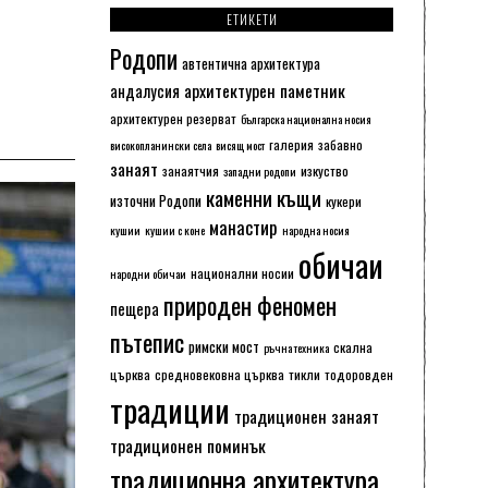
ЕТИКЕТИ
Родопи
автентична архитектура
архитектурен паметник
андалусия
архитектурен резерват
българска национална носия
галерия
забавно
високопланински села
висящ мост
занаят
занаятчия
изкуство
западни родопи
каменни къщи
източни Родопи
кукери
манастир
кушии
кушии с коне
народна носия
обичаи
национални носии
народни обичаи
природен феномен
пещера
пътепис
римски мост
скална
ръчна техника
църква
средновековна църква
тикли
тодоровден
традиции
традиционен занаят
традиционен поминък
традиционна архитектура