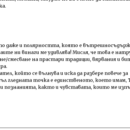
ка.
то даже и полярността, която е вътрешносъдърж
аите ни винаги ме удивлява! Мисля, че това е нат
не/смесване на прастари традиции, вярвания и би
ра.
тел, който се вълнува и иска да разбере повече за
ъл гледната точка е единственото, което имам, Т
и познанията, както и чувставата, които ме изп