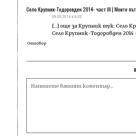
Село Крупник-Тодоровден 2014- част III | Моите пъ
каза:
09.05.2014 в 9:25
[…] още за Крупник тук: Село К
Село Крупник-Тодоровден 2014 –
Отговор