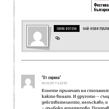
Фестивал
българск
ISKRA BOTEVA
НАЙ-НОВИ ПУБЛ
"От скрина"
каза:
06.03.2017 в 22:50
Конете приличат на стопаните
както винаги. И другото – същ
действителното, нелъскаво, и
– дълбоко архетипово. Поздрав