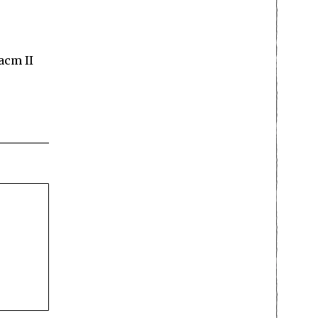
аст II