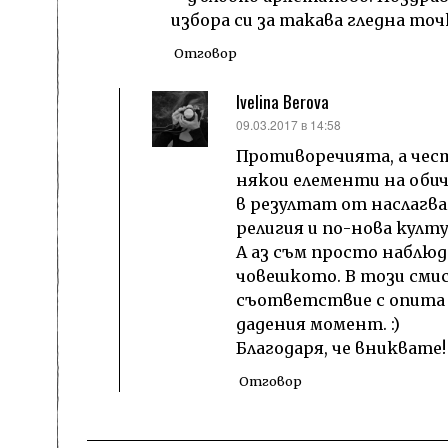
избора си за такава гледна точ
Отговор
Ivelina Berova
каза:
09.03.2017 в 14:58
Противоречията, а чес
някои елементи на обич
в резултат от наслагва
религия и по-нова култу
А аз съм просто наблюда
човешкото. В този смис
съответствие с опита 
дадения момент. :)
Благодаря, че вниквате!
Отговор