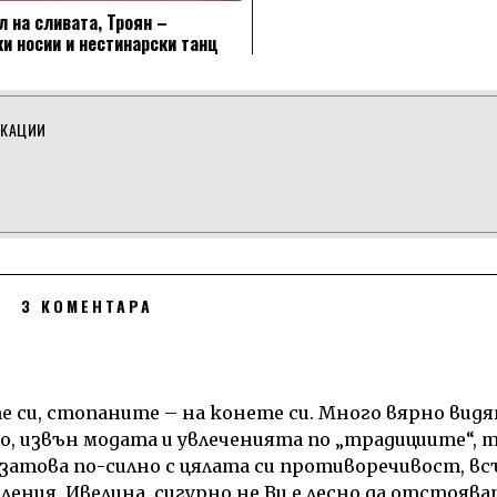
 на сливата, Троян –
и носии и нестинарски танц
ИКАЦИИ
3 КОМЕНТАРА
 си, стопаните – на конете си. Много вярно видя
о, извън модата и увлеченията по „традициите“, т
 затова по-силно с цялата си противоречивост, 
ления, Ивелина, сигурно не Ви е лесно да отстояв