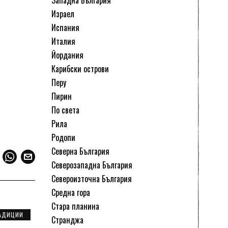
Западна България
Израел
Испания
Италия
Йордания
Карибски острови
Перу
Пирин
По света
Рила
Родопи
Северна България
Северозападна България
Североизточна България
Средна гора
Стара планина
АДИЦИИ
Странджа