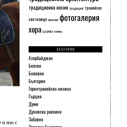
традиционна носия
тракийско
традиция
фотогалерия
светилище
фестивал
хора
църква
язовир
КАТЕГОРИИ
Азербайджан
Белгия
Боливия
България
Горнотракийска низина
Гърция
Думи
Дунавска равнина
Забавно
 и то с