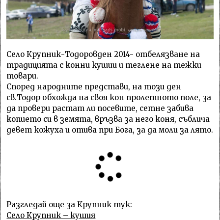
Село Крупник-Тодоровден 2014- отбелязване на
традицията с конни кушии и теглене на тежки
товари.
Според народните представи, на този ден
св.Тодор обхожда на своя кон пролетното поле, за
да провери растат ли посевите, сетне забива
копието си в земята, връзва за него коня, съблича
девет кожуха и отива при Бога, за да моли за лято.
Разгледай още за Крупник тук:
Село Крупник – кушия