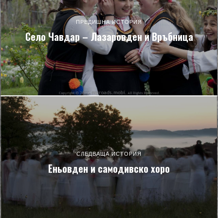
ПРЕДИШНА ИСТОРИЯ
Село Чавдар – Лазаровден и Връбница
СЛЕДВАЩА ИСТОРИЯ
Еньовден и самодивско хоро