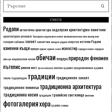
ЕТИКЕТИ
Родопи
архитектурен паметник
андалусия
автентична архитектура
архитектурен резерват
българска национална носия
високопланински села
висящ мост
занаят
източни Родопи
галерия
забавно
занаятчия
изкуство
западни родопи
каменни къщи
манастир
кукери
кушии
кушии с коне
народна носия
народни
обичаи
природен феномен
пещера
национални носии
обичаи
пътепис
римски мост
скална църква
средновековна църква
ръчна техника
традиции
традиционен занаят
тикли
тодоровден
традиционна архитектура
традиционен поминък
традиционна носия
тракийско светилище
традиция
фестивал
фотогалерия
хора
църква
язовир