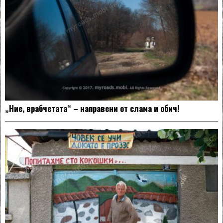
„Ние, врабчетата“ – направени от слама и обич!