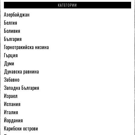
КАТЕГОРИИ
Азербайджан
Белгия
Боливия
България
Горнотракийска низина
Гърция
Думи
Дунавска равнина
Забавно
Западна България
Израел
Испания
Италия
Йордания
Карибски острови