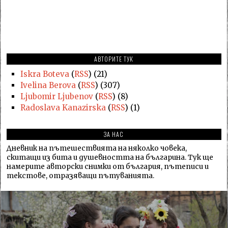
АВТОРИТЕ ТУК
Iskra Boteva
(
RSS
) (21)
Ivelina Berova
(
RSS
) (307)
Ljubomir Ljubenov
(
RSS
) (8)
Radoslava Kanazirska
(
RSS
) (1)
ЗА НАС
Дневник на пътешествията на няколко човека,
скитащи из бита и душевността на българина. Тук ще
намерите авторски снимки от българия, пътеписи и
текстове, отразяващи пътуванията.