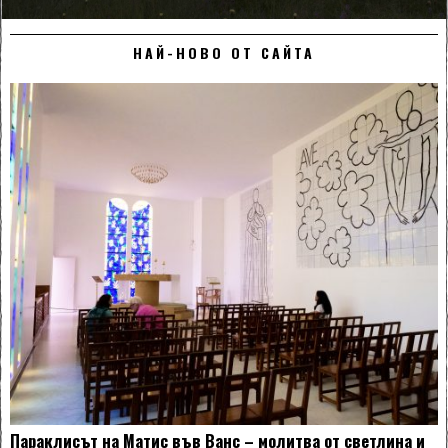
НАЙ-НОВО ОТ САЙТА
Параклисът на Матис във Ванс – молитва от светлина и