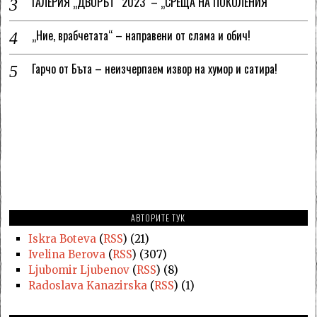
ГАЛЕРИЯ „ДВОРЪТ“ 2023 – „СРЕЩА НА ПОКОЛЕНИЯ“
„Ние, врабчетата“ – направени от слама и обич!
Гарчо от Бъта – неизчерпаем извор на хумор и сатира!
АВТОРИТЕ ТУК
Iskra Boteva
(
RSS
) (21)
Ivelina Berova
(
RSS
) (307)
Ljubomir Ljubenov
(
RSS
) (8)
Radoslava Kanazirska
(
RSS
) (1)