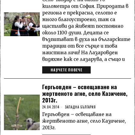
километра от София. Природата в
региона е прекрасна, селото е
много благоустроено, там са
щастливи да живеят постоянно
около 1100 души. Децата се
възпитават в духа на българските
традиции от все сърце и това
наистина личи! На Лазаровден
видяхме как се лазарува, а също и
НАУЧЕТЕ ПОВЕЧЕ
Гергьовден – освещаване на
жертвеното агне, село Казичене,
2013г.
24.04.2014
ЗАПАДНА БЪЛГАРИЯ
Гергьовден – освещаване на
жертвеното агне, село Казичене,
2013г.