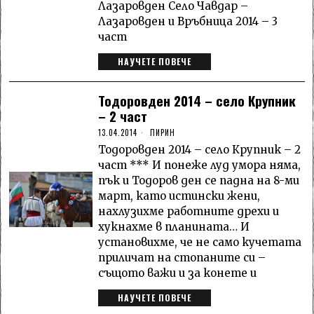
Лазаровден Село Чавдар –
Лазаровден и Връбница 2014 – 3
част
НАУЧЕТЕ ПОВЕЧЕ
Тодоровден 2014 – село Крупник
– 2 част
13.04.2014
ПИРИН
Тодоровден 2014 – село Крупник – 2
част *** И понеже луд умора няма,
пък и Тодоров ден се падна на 8-ми
март, като истински жени,
нахлузихме работните дрехи и
хукнахме в планината… И
установихме, че не само кучетата
приличат на стопаните си –
същото важи и за конете и
НАУЧЕТЕ ПОВЕЧЕ