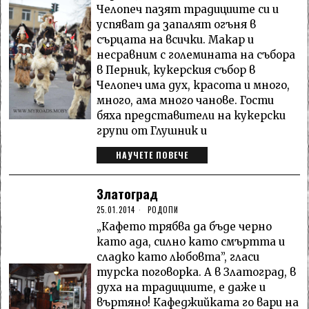
Челопеч пазят традициите си и
успяват да запалят огъня в
сърцата на всички. Макар и
несравним с големината на събора
в Перник, кукерския събор в
Челопеч има дух, красота и много,
много, ама много чанове. Гости
бяха представители на кукерски
групи от Глушник и
НАУЧЕТЕ ПОВЕЧЕ
Златоград
25.01.2014
РОДОПИ
„Кафето трябва да бъде черно
като ада, силно като смъртта и
сладко като любовта”, гласи
турска поговорка. А в Златоград, в
духа на традициите, е даже и
въртяно! Кафеджийката го вари на