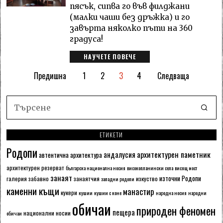
пясък, сипва го във филджани
(малки чаши без дръжка) и го
завърта няколко пъти на 360
градуса!
НАУЧЕТЕ ПОВЕЧЕ
Предишна
1
2
3
4
Следваща
ЕТИКЕТИ
Родопи
архитектурен паметник
андалусия
автентична архитектура
архитектурен резерват
българска национална носия
високопланински села
висящ мост
занаят
източни Родопи
галерия
забавно
занаятчия
изкуство
западни родопи
каменни къщи
манастир
кукери
кушии
кушии с коне
народна носия
народни
обичаи
природен феномен
пещера
национални носии
обичаи