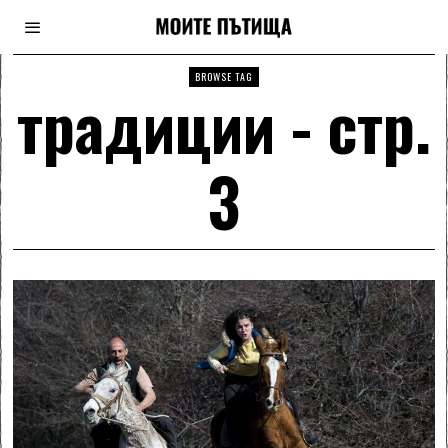
BROWSE TAG
традиции
- стр.
3