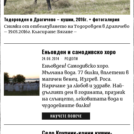
Тодоровден в Драгичево – кушии, 2016г. + фотогалерия
Снимки от отбелязването на Тодоровден в Драгичево
– 19.03.2016г. Класиране: Бягане –
Еньовден и самодивско хоро
24.06.2014
РОДОПИ
Еньовден! Самодивско хоро.
Мълчана вода. 77 билки, вплетени в
магичен венец. Изгрев. Роса.
Наричане за любов и здраве. Най-
дългият ден в годината, празник
на слънцето, лековитата вода и
чудодейните билки!
НАУЧЕТЕ ПОВЕЧЕ
Село Крупник-конни кушии-