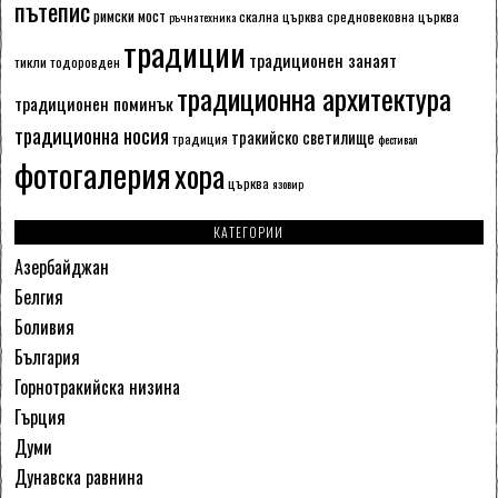
пътепис
римски мост
скална църква
средновековна църква
ръчна техника
традиции
традиционен занаят
тикли
тодоровден
традиционна архитектура
традиционен поминък
традиционна носия
тракийско светилище
традиция
фестивал
фотогалерия
хора
църква
язовир
КАТЕГОРИИ
Азербайджан
Белгия
Боливия
България
Горнотракийска низина
Гърция
Думи
Дунавска равнина