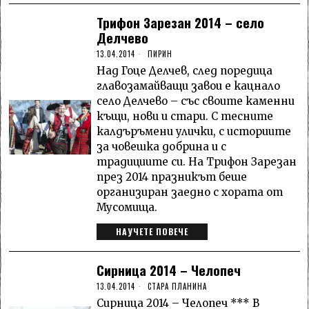
Трифон Зарезан 2014 – село
Делчево
13.04.2014
ПИРИН
Над Гоце Делчев, след поредица
главозамайващи завои е кацнало
село Делчево – със своите каменни
къщи, нови и стари. С тесните
калдъръмени улички, с историите
за човешка добрина и с
традициите си. На Трифон Зарезан
през 2014 празникът беше
организиран заедно с хората от
Мусомища.
НАУЧЕТЕ ПОВЕЧЕ
Сирница 2014 – Челопеч
13.04.2014
СТАРА ПЛАНИНА
Сирница 2014 – Челопеч *** В