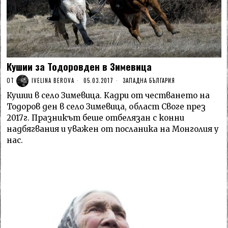
Кушии за Тодоровден в Зимевица
ОТ
IVELINA BEROVA
05.03.2017
ЗАПАДНА БЪЛГАРИЯ
Кушии в село Зимевица. Кадри от честването на
Тодоров ден в село Зимевица, област Своге през
2017г. Празникът беше отбелязан с конни
надбягвания и уважен от посланика на Монголия у
нас.