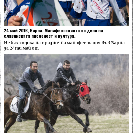
24 май 2016, Варна. Манифестацията за деня на
славянската писменост и култура.
Не бях ходила на празнична манифестация във Варна
за 24ти май от