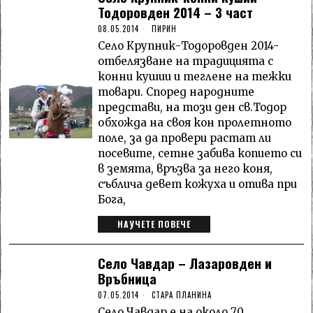
Тодоровден 2014 – 3 част
08.05.2014
ПИРИН
Село Крупник-Тодоровден 2014-
отбелязване на традицията с
конни кушии и теглене на тежки
товари. Според народните
представи, на този ден св.Тодор
обхожда на своя кон пролетното
поле, за да провери растат ли
посевите, сетне забива копието си
в земята, връзва за него коня,
съблича девет кожуха и отива при
Бога,
НАУЧЕТЕ ПОВЕЧЕ
Село Чавдар – Лазаровден и
Връбница
07.05.2014
СТАРА ПЛАНИНА
Село Чавдар е на около 70