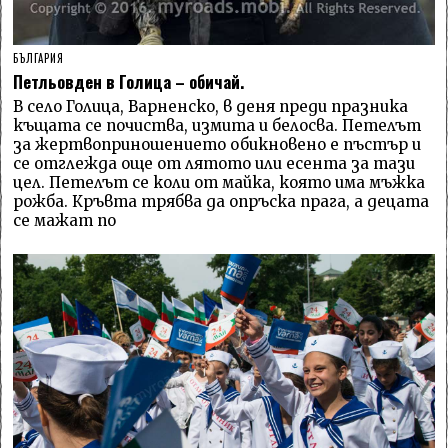
БЪЛГАРИЯ
Петльовден в Голица – обичай.
В село Голица, Варненско, в деня преди празника
къщата се почиства, измита и белосва. Петелът
за жертвоприношението обикновено е пъстър и
се отглежда още от лятото или есента за тази
цел. Петелът се коли от майка, която има мъжка
рожба. Кръвта трябва да опръска прага, а децата
се мажат по