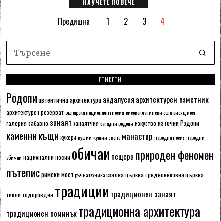
НАУЧЕТЕ ПОВЕЧЕ
Предишна
1
2
3
4
ЕТИКЕТИ
Родопи
архитектурен паметник
андалусия
автентична архитектура
архитектурен резерват
българска национална носия
високопланински села
висящ мост
занаят
източни Родопи
галерия
забавно
занаятчия
изкуство
западни родопи
каменни къщи
манастир
кукери
кушии
кушии с коне
народна носия
народни
обичаи
природен феномен
пещера
национални носии
обичаи
пътепис
римски мост
скална църква
средновековна църква
ръчна техника
традиции
традиционен занаят
тикли
тодоровден
традиционна архитектура
традиционен поминък