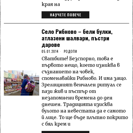
края на
НАУЧЕТЕ ПОВЕЧЕ
Село Рибново – бели булки,
атлазени шалвари, пъстри
дарове
05.01.2014
РОДОПИ
Сватбите! Безспорно, това е
първото нещо, което изниква в
съзнанието на човек,
споменавайки Рибново. И има защо.
Зрелищният венчален ритуал се
пази жив и пъстър от
незапомнени времена до ден
днешен. Традицията изисква
булото на невестата да е самото
й лице. То ще бъде плътно покрито
с бял крем и