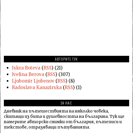
АВТОРИТЕ ТУК
Iskra Boteva
(
RSS
) (21)
Ivelina Berova
(
RSS
) (307)
Ljubomir Ljubenov
(
RSS
) (8)
Radoslava Kanazirska
(
RSS
) (1)
ЗА НАС
Дневник на пътешествията на няколко човека,
скитащи из бита и душевността на българина. Тук ще
намерите авторски снимки от българия, пътеписи и
текстове, отразяващи пътуванията.