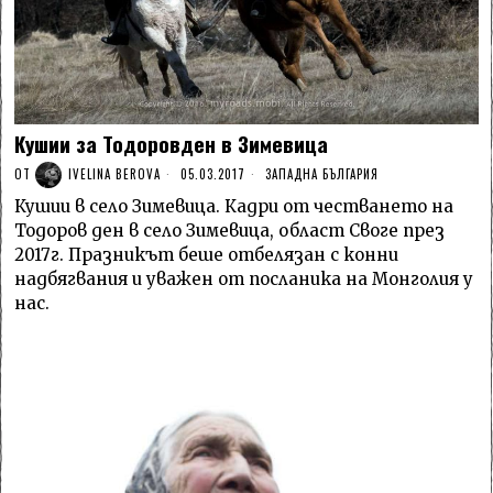
Кушии за Тодоровден в Зимевица
ОТ
IVELINA BEROVA
05.03.2017
ЗАПАДНА БЪЛГАРИЯ
Кушии в село Зимевица. Кадри от честването на
Тодоров ден в село Зимевица, област Своге през
2017г. Празникът беше отбелязан с конни
надбягвания и уважен от посланика на Монголия у
нас.