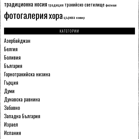
традиционна носия
тракийско светилище
традиция
фестивал
фотогалерия
хора
църква
язовир
КАТЕГОРИИ
Азербайджан
Белгия
Боливия
България
Горнотракийска низина
Гърция
Думи
Дунавска равнина
Забавно
Западна България
Израел
Испания