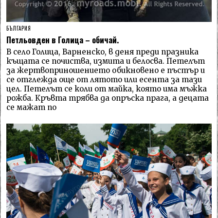
БЪЛГАРИЯ
Петльовден в Голица – обичай.
В село Голица, Варненско, в деня преди празника
къщата се почиства, измита и белосва. Петелът
за жертвоприношението обикновено е пъстър и
се отглежда още от лятото или есента за тази
цел. Петелът се коли от майка, която има мъжка
рожба. Кръвта трябва да опръска прага, а децата
се мажат по