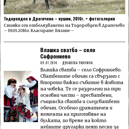
Тодоровден в Драгичево – кушии, 2016г. + фотогалерия
Снимки от отбелязването на Тодоровден в Драгичево
– 19.03.2016г. Класиране: Бягане –
Влашка сватба – село
Софрониево
09.01.2014
ДУНАВСКА РАВНИНА
Влашка сватба – село Софрониево.
Сватбените обичаи са свързани с
второто важно събитие в живота
на човека. Те се разделени на три
основни части – пресватбени,
същинска сватба и следсватбени
обичаи. Особено драматичен и
момента на приготвяне на
булката, по време на който
нейните другарки пеят песни за