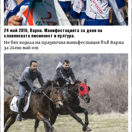
24 май 2016, Варна. Манифестацията за деня на
славянската писменост и култура.
Не бях ходила на празнична манифестация във Варна
за 24ти май от