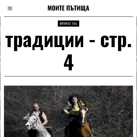
BROWSE TAG
традиции
- стр.
4