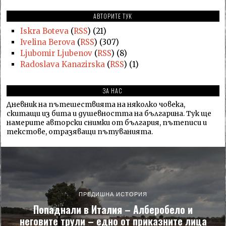
АВТОРИТЕ ТУК
Iskra Boteva
(
RSS
) (21)
Ivelina Berova
(
RSS
) (307)
Ljubomir Ljubenov
(
RSS
) (8)
Radoslava Kanazirska
(
RSS
) (1)
ЗА НАС
Дневник на пътешествията на няколко човека,
скитащи из бита и душевността на българина. Тук ще
намерите авторски снимки от българия, пътеписи и
текстове, отразяващи пътуванията.
ПРЕДИШНА ИСТОРИЯ
Попаднали в Италия – Алберобело и
неговите трули – едно от приказните лица