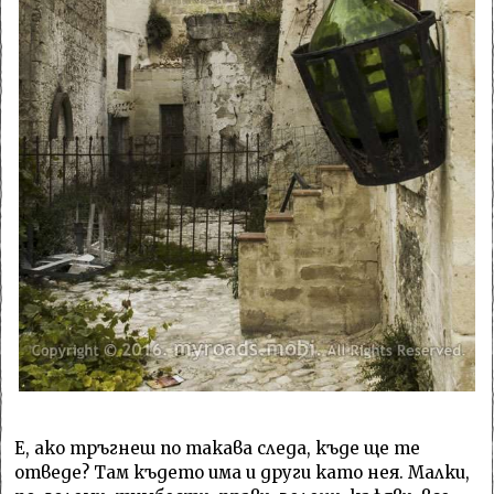
Е, ако тръгнеш по такава следа, къде ще те
отведе? Там където има и други като нея. Малки,