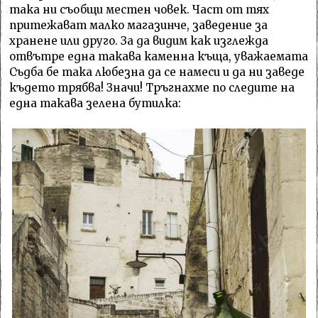
така ни съобщи местен човек. Част от тях
притежават малко магазинче, заведение за
хранене или друго. За да видим как изглежда
отвътре една такава каменна къща, уважаемата
Съдба бе така любезна да се намеси и да ни заведе
където трябва! Значи! Тръгнахме по следите на
една такава зелена бутилка: