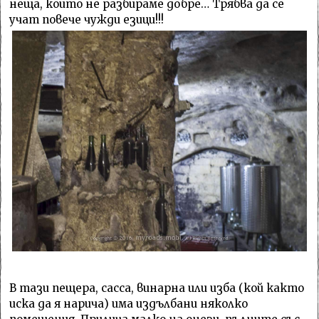
неща, които не разбираме добре… Трябва да се
учат повече чужди езици!!!
В тази пещера, сасса, винарна или изба (кой както
иска да я нарича) има издълбани няколко