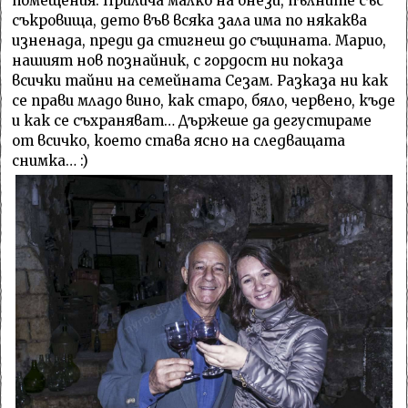
помещения. Прилича малко на онези, пълните със
съкровища, дето във всяка зала има по някаква
изненада, преди да стигнеш до същината. Марио,
нашият нов познайник, с гордост ни показа
всички тайни на семейната Сезам. Разказа ни как
се прави младо вино, как старо, бяло, червено, къде
и как се съхраняват… Държеше да дегустираме
от всичко, което става ясно на следващата
снимка… :)