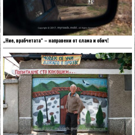
„Ние, врабчетата“ – направени от слама и обич!