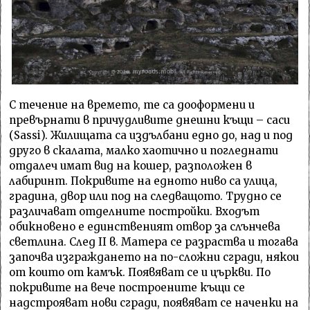
С течение на времето, те са дооформени и
превърнати в причудливите днешни къщи – саси
(Sassi). Жилищата са издълбани едно до, над и под
друго в скалата, малко хаотично и погледнати
отдалеч имат вид на кошер, разположен в
лабиринт. Покривите на едното ниво са улица,
градина, двор или под на следващото. Трудно се
различават отделните постройки. Входът
обикновено е единственият отвор за слънчева
светлина. След II в. Матера се разраства и тогава
започва изграждането на по-сложни сгради, някои
от които от камък. Появяват се и църкви. По
покривите на вече построените къщи се
надстрояват нови сгради, появяват се наченки на