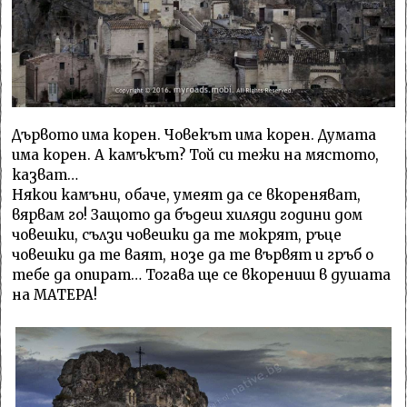
Дървото има корен. Човекът има корен. Думата
има корен. А камъкът? Той си тежи на мястото,
казват…
Някои камъни, обаче, умеят да се вкореняват,
вярвам го! Защото да бъдеш хиляди години дом
човешки, сълзи човешки да те мокрят, ръце
човешки да те ваят, нозе да те вървят и гръб о
тебе да опират… Тогава ще се вкорениш в душата
на МАТЕРА!