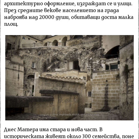
архитектурно оформление, изграждат се и улици.
През средните векове населението на града
наброява над 20000 души, обитаващи доста малка
площ.
Днес Матера има стара и нова част. В
историческата живеят около 300 семейства, поне