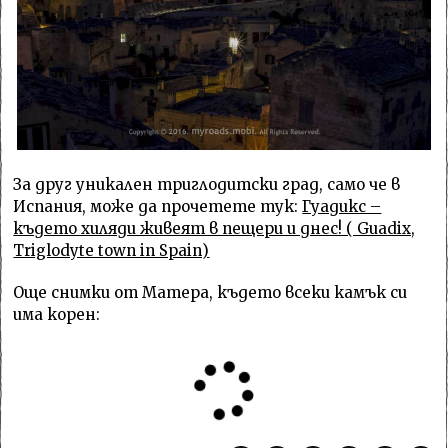
За друг уникален триглодитски град, само че в
Испания, може да прочетете тук:
Гуадикс –
където хиляди живеят в пещери и днес! ( Guadix,
Triglodyte town in Spain)
Още снимки от Матера, където всеки камък си
има корен: