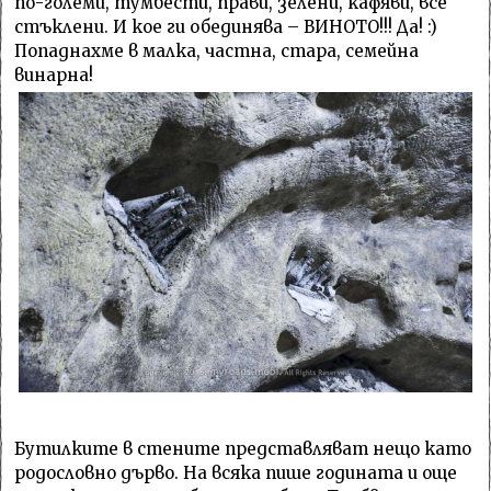
по-големи, тумбести, прави, зелени, кафяви, все
стъклени. И кое ги обединява – ВИНОТО!!! Да! :)
Попаднахме в малка, частна, стара, семейна
винарна!
Бутилките в стените представляват нещо като
родословно дърво. На всяка пише годината и още