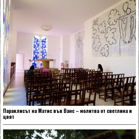
Параклисът на Матис във Ванс – молитва от светлина и
цвят