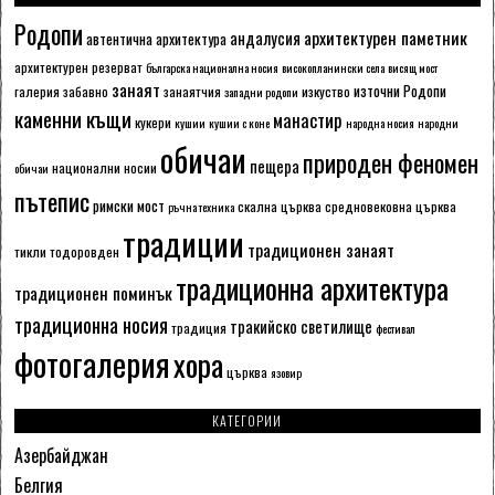
Родопи
архитектурен паметник
андалусия
автентична архитектура
архитектурен резерват
българска национална носия
високопланински села
висящ мост
занаят
източни Родопи
галерия
забавно
занаятчия
изкуство
западни родопи
каменни къщи
манастир
кукери
кушии
кушии с коне
народна носия
народни
обичаи
природен феномен
пещера
национални носии
обичаи
пътепис
римски мост
скална църква
средновековна църква
ръчна техника
традиции
традиционен занаят
тикли
тодоровден
традиционна архитектура
традиционен поминък
традиционна носия
тракийско светилище
традиция
фестивал
фотогалерия
хора
църква
язовир
КАТЕГОРИИ
Азербайджан
Белгия