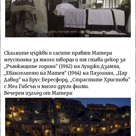
Скалните църкви и сасите правят Матера
неустоима за много творци и тя става декор за
„Ръмжащите години” (1962) на Луиджи Дзампа,
„Евангелието на Матея” (1964) на Пазолини, „Цар
Давид” на Брус Бересфорд, „Страстите Христови”
с Мел Гибсън и много други филми.
Вечерен изглед от Матера: