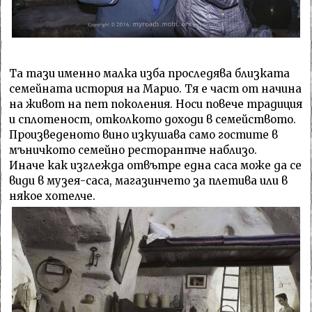
Та тази именно малка изба проследява близката
семейната история на Марио. Тя е част от начина
на живот на пет поколения. Носи повече традиция
и сплотеност, отколкото доходи в семейството.
Произведеното вино изкушава само гостите в
мъничкото семейно ресторантче наблизо.
Иначе как изглежда отвътре една саса може да се
види в музея-саса, магазинчето за плетива или в
някое хотелче.