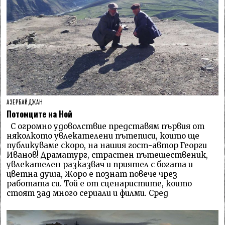
АЗЕРБАЙДЖАН
Потомците на Ной
С огромно удоволствие представям първия от
няколкото увлекателени пътеписи, които ще
публикуваме скоро, на нашия гост-автор Георги
Иванов! Драматург, страстен пътешественик,
увлекателен разказвач и приятел с богата и
цветна душа, Жоро е познат повече чрез
работата си. Той е от сценаристите, които
стоят зад много сериали и филми. Сред