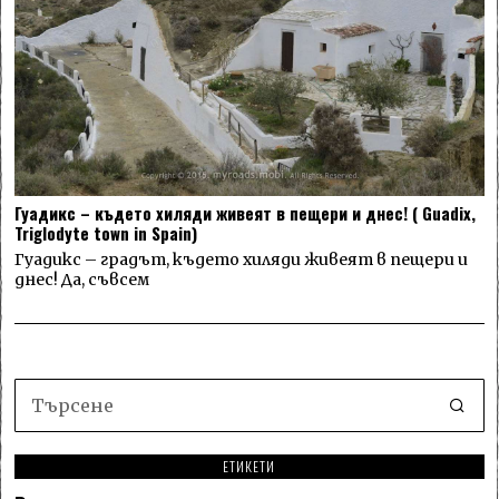
Гуадикс – където хиляди живеят в пещери и днес! ( Guadix,
Triglodyte town in Spain)
Гуадикс – градът, където хиляди живеят в пещери и
днес! Да, съвсем
ЕТИКЕТИ