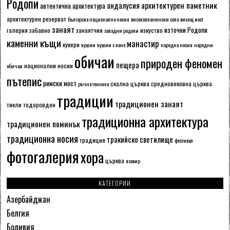
Родопи
архитектурен паметник
андалусия
автентична архитектура
архитектурен резерват
българска национална носия
високопланински села
висящ мост
занаят
източни Родопи
галерия
забавно
занаятчия
изкуство
западни родопи
каменни къщи
манастир
кукери
кушии
кушии с коне
народна носия
народни
обичаи
природен феномен
пещера
национални носии
обичаи
пътепис
римски мост
скална църква
средновековна църква
ръчна техника
традиции
традиционен занаят
тикли
тодоровден
традиционна архитектура
традиционен поминък
традиционна носия
тракийско светилище
традиция
фестивал
фотогалерия
хора
църква
язовир
КАТЕГОРИИ
Азербайджан
Белгия
Боливия