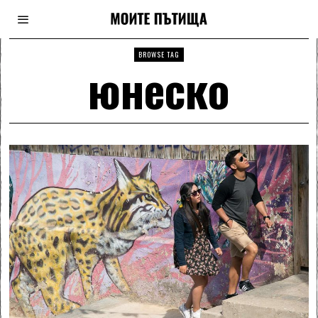
BROWSE TAG
юнеско