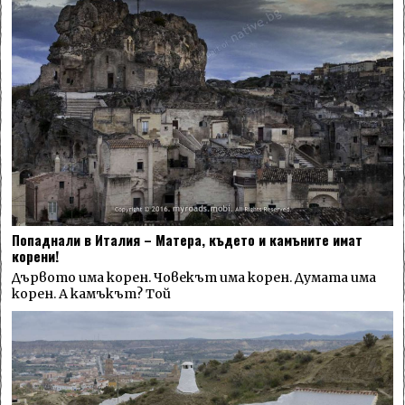
Попаднали в Италия – Матера, където и камъните имат
корени!
Дървото има корен. Човекът има корен. Думата има
корен. А камъкът? Той