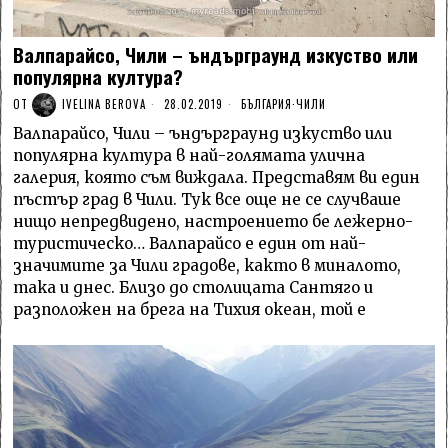
Валпарайсо, Чили – ъндърграунд изкуство или
популярна култура?
ОТ
IVELINA BEROVA
28.02.2019
БЪЛГАРИЯ
·
ЧИЛИ
Валпарайсо, Чили – ъндърграунд изкуство или
популярна култура в най-голямата улична
галерия, която съм виждала. Представям ви един
пъстър град в Чили. Тук все още не се случваше
нищо непредвидено, настроението бе лежерно-
туристическо… Валпарайсо е един от най-
значимите за Чили градове, както в миналото,
така и днес. Близо до столицата Сантяго и
разположен на брега на Тихия океан, той е