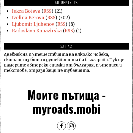
АВТОРИТЕ ТУК
Iskra Boteva
(
RSS
) (21)
Ivelina Berova
(
RSS
) (307)
Ljubomir Ljubenov
(
RSS
) (8)
Radoslava Kanazirska
(
RSS
) (1)
ЗА НАС
Дневник на пътешествията на няколко човека,
скитащи из бита и душевността на българина. Тук ще
намерите авторски снимки от българия, пътеписи и
текстове, отразяващи пътуванията.
Моите пътища -
myroads.mobi