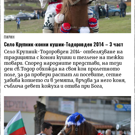
ПИРИН
Село Крупник-конни кушии-Тодоровден 2014 – 3 част
Село Крупник-Тодоровден 2014- отбелязване на
традицията с конни кушии и теглене на тежки
товари. Според народните представи, на този
ден св.Тодор обхожда на своя кон пролетното
поле, за да провери растат ли посевите, сетне
забива копието си в земята, връзва за него коня,
съблича девет кожуха и отива при Бога,