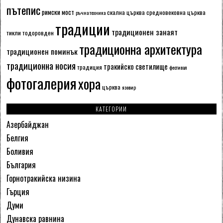
пътепис
римски мост
скална църква
средновековна църква
ръчна техника
традиции
традиционен занаят
тикли
тодоровден
традиционна архитектура
традиционен поминък
традиционна носия
тракийско светилище
традиция
фестивал
фотогалерия
хора
църква
язовир
КАТЕГОРИИ
Азербайджан
Белгия
Боливия
България
Горнотракийска низина
Гърция
Думи
Дунавска равнина