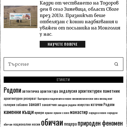
Кадри от честването на Тодоров
ден в село Зимевица, област Своге
през 2013г. Празникът беше
отбелязан с конни надбягвания и
уважен от посланика на Монголия
у нас.
НАУЧЕТЕ ПОВЕЧЕ
ЕТИКЕТИ
Родопи
архитектурен паметник
андалусия
автентична архитектура
архитектурен резерват
българска национална носия
високопланински села
висящ мост
занаят
източни Родопи
галерия
забавно
занаятчия
изкуство
западни родопи
каменни къщи
манастир
кукери
кушии
кушии с коне
народна носия
народни
обичаи
природен феномен
пещера
национални носии
обичаи