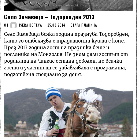
Село Зимевица – Тодоровден 2013
ОТ
ISKRA BOTEVA
25.08.2014
СТАРА ПЛАНИНА
Село Зимевица всяка година празнува Тодоровден,
като го отбелязва с традиционни кушии с коне.
През 2013 година гост на празника беше и
посланика на Монголия. Не знам дали гостът от
родината на Чингис остана доволен, но всички
гости и участници се забавляваха с програмата,
подготвена специално за деня.