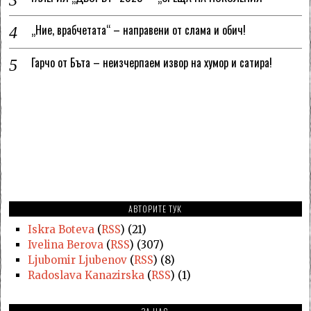
„Ние, врабчетата“ – направени от слама и обич!
Гарчо от Бъта – неизчерпаем извор на хумор и сатира!
АВТОРИТЕ ТУК
Iskra Boteva
(
RSS
) (21)
Ivelina Berova
(
RSS
) (307)
Ljubomir Ljubenov
(
RSS
) (8)
Radoslava Kanazirska
(
RSS
) (1)