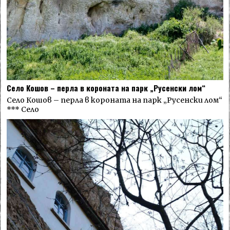
Село Кошов – перла в короната на парк „Русенски лом“
Село Кошов – перла в короната на парк „Русенски лом“
*** Село