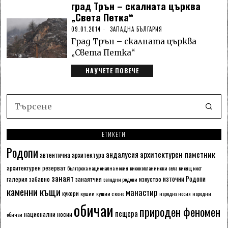
град Трън – скалната църква
„Света Петка“
09.01.2014
ЗАПАДНА БЪЛГАРИЯ
Град Трън – скалната църква
„Света Петка“
НАУЧЕТЕ ПОВЕЧЕ
ЕТИКЕТИ
Родопи
архитектурен паметник
андалусия
автентична архитектура
архитектурен резерват
българска национална носия
високопланински села
висящ мост
занаят
източни Родопи
галерия
забавно
занаятчия
изкуство
западни родопи
каменни къщи
манастир
кукери
кушии
кушии с коне
народна носия
народни
обичаи
природен феномен
пещера
национални носии
обичаи