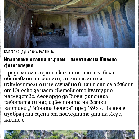
БЪЛГАРИЯ
·
ДУНАВСКА РАВНИНА
Ивановски скални църкви – паметник на Юнеско +
фотогалерия
Преди много години скалните ниши са били
обитавани от монаси, стенописани са
изключително и не случайно в наши сни са обявени
от Юнеско за част световното културно
наследство. Леонардо да Винчи започнал
работата си над известната на всички
картина „Тайната вечеря“ през 1495 г. На нея е
изобразена сцена от последните дни на Исус,
както е