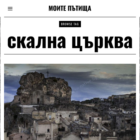
BROWSE TAG
скална църква