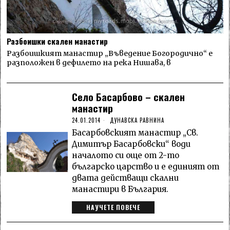
Разбоишки скален манастир
Разбоишкият манастир „Въведение Богородично“ е
разположен в дефилето на река Нишава, в
Село Басарбово – скален
манастир
24.01.2014
ДУНАВСКА РАВНИНА
Басарбовският манастир „Св.
Димитър Басарбовски“ води
началото си още от 2-то
българско царство и е единият от
двата действащи скални
манастири в България.
НАУЧЕТЕ ПОВЕЧЕ