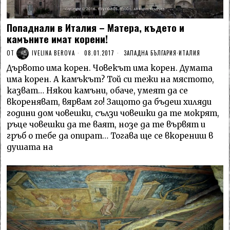
Попаднали в Италия – Матера, където и
камъните имат корени!
ОТ
IVELINA BEROVA
08.01.2017
ЗАПАДНА БЪЛГАРИЯ
·
ИТАЛИЯ
Дървото има корен. Човекът има корен. Думата
има корен. А камъкът? Той си тежи на мястото,
казват… Някои камъни, обаче, умеят да се
вкореняват, вярвам го! Защото да бъдеш хиляди
години дом човешки, сълзи човешки да те мокрят,
ръце човешки да те ваят, нозе да те вървят и
гръб о тебе да опират… Тогава ще се вкорениш в
душата на