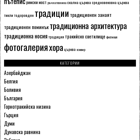
пътепис
римски мост
скална църква
средновековна църква
ръчна техника
традиции
традиционен занаят
тикли
тодоровден
традиционна архитектура
традиционен поминък
традиционна носия
тракийско светилище
традиция
фестивал
фотогалерия
хора
църква
язовир
КАТЕГОРИИ
Азербайджан
Белгия
Боливия
България
Горнотракийска низина
Гърция
Думи
Дунавска равнина