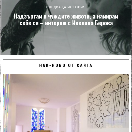
СЛЕДВАЩА ИСТОРИЯ
Надзъртам в чуждите животи, а намирам
себе си – интервю с Ивелина Берова
НАЙ-НОВО ОТ САЙТА