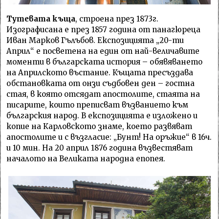
Тутевата къща
, строена през 1873г.
Изографисана е през 1857 година от панагюреца
Иван Марков Гълъбов. Експозицията „20-ти
Април“ е посветена на един от най-величавите
моменти в българската история – обявяването
на Априлското въстание. Къщата пресъздава
обстановката от онзи съдбовен ден – гостна
стая, в която отсядат апостолите, стаята на
писарите, които преписват възванието към
българския народ. В експозицията е изложено и
копие на Карловското знаме, което развяват
апостолите и с възгласие: „Бунт! На оръжие“ в 16ч.
и 10 мин. На 20 април 1876 година възвестяват
началото на Великата народна епопея.