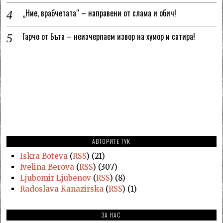
„Ние, врабчетата“ – направени от слама и обич!
Гарчо от Бъта – неизчерпаем извор на хумор и сатира!
АВТОРИТЕ ТУК
Iskra Boteva
(
RSS
) (21)
Ivelina Berova
(
RSS
) (307)
Ljubomir Ljubenov
(
RSS
) (8)
Radoslava Kanazirska
(
RSS
) (1)
ЗА НАС