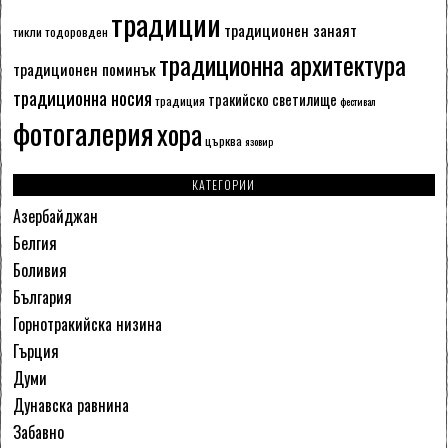
традиции
традиционен занаят
тикли
тодоровден
традиционна архитектура
традиционен поминък
традиционна носия
тракийско светилище
традиция
фестивал
фотогалерия
хора
църква
язовир
КАТЕГОРИИ
Азербайджан
Белгия
Боливия
България
Горнотракийска низина
Гърция
Думи
Дунавска равнина
Забавно