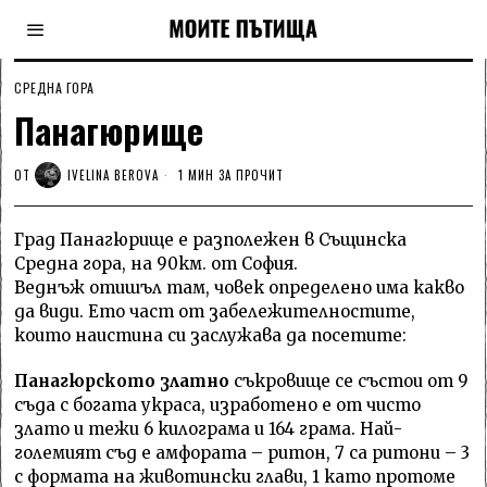
СРЕДНА ГОРА
Панагюрище
ОТ
IVELINA BEROVA
1 МИН ЗА ПРОЧИТ
Град Панагюрище е разполежен в Същинска
Средна гора, на 90км. от София.
Веднъж отишъл там, човек определено има какво
да види. Ето част от забележителностите,
които наистина си заслужава да посетите:
Панагюрското златно
съкровище се състои от 9
съда с богата украса, изработено е от чисто
злато и тежи 6 килограма и 164 грама. Най-
големият съд е амфората – ритон, 7 са ритони – 3
с формата на животински глави, 1 като протоме