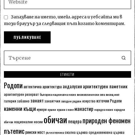
Запазване на името, имейл адреса и уебсайта ми в
този браузър за следващия път когато коментирам.
ЕТИКЕТИ
Родопи
архитектурен паметник
андалусия
автентична архитектура
архитектурен резерват
българска национална носия
високопланински села
висящ мост
занаят
източни Родопи
галерия
забавно
занаятчия
изкуство
западни родопи
каменни къщи
манастир
кукери
кушии
кушии с коне
народна носия
народни
обичаи
природен феномен
пещера
национални носии
обичаи
пътепис
римски мост
скална църква
средновековна църква
ръчна техника