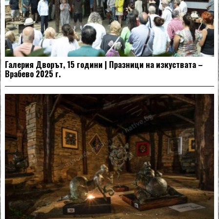
Галерия Дворът, 15 години | Празници на изкуствата –
Врабево 2025 г.