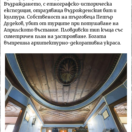
Възраждането, с етнографско-историческа
експозиция, отразяваща възрожденския бит и
култура. Собственост на търговеца Петър
Дудеков, убит от турците при потушаване на
Априлското въстание. Пловдивски тип къща със
симетричен план на застрояване. Богата
вътрешна архитектурно-декоративна украса.