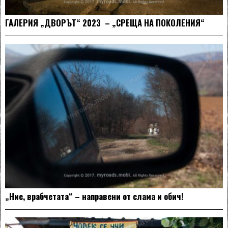
ГАЛЕРИЯ „ДВОРЪТ“ 2023 – „СРЕЩА НА ПОКОЛЕНИЯ“
„Ние, врабчетата“ – направени от слама и обич!