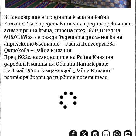
В Панагюрище е и родната къща на Райна
Княгиня. Тя е представител на средногорския тип
асиметрична къща, стоена през 1673г.В нея на
6/18.01.1856г. се ражда бъдещата знаменоска на
априлското въстание – Райна Попгеоргиева
Футекова – Райна Княгиня.
През 1922г. наследниците на Райна Княгиня
даряват къщата на Община Панагюрище.
На 3 май 1950г. къща-музей „Райна Княгиня“
разтваря врати за първите посетители.