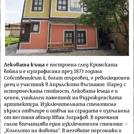
Лековата къща
е построена след Кримската
война и е изографисана през 1873 година.
Собственикът й, богат търговец, е революционен
деец и участник в Априлското въстание. Наред с
историческата стойност, Лековата къща е и
ценен, уникален паметник на възрожденската
архитектура. Изключителната стенописна
украса отвътре и отвън на сградата е изпълнена
от местния автор Иван Зографов. В приемния
салон впечатлява един изключителен стенопис –
„Колелото на живота“. В неговите персонажи и