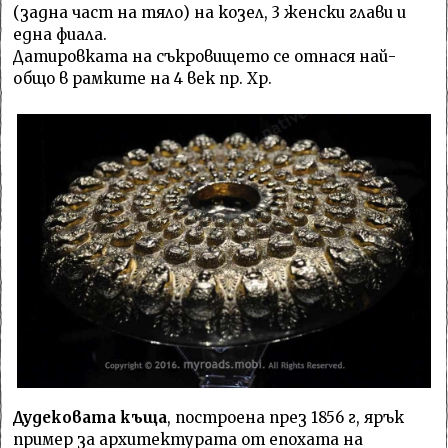
(задна част на тяло) на козел, 3 женски глави и
една фиала.
Датировката на съкровището се отнася най-
общо в рамките на 4 век пр. Хр.
Дудековата къща
, построена през 1856 г, ярък
пример за архитектурата от епохата на