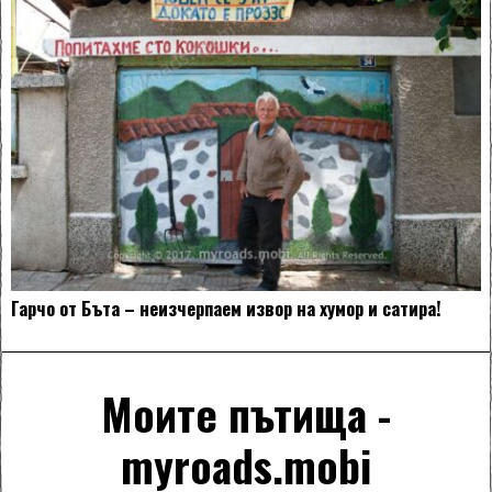
Гарчо от Бъта – неизчерпаем извор на хумор и сатира!
Моите пътища -
myroads.mobi