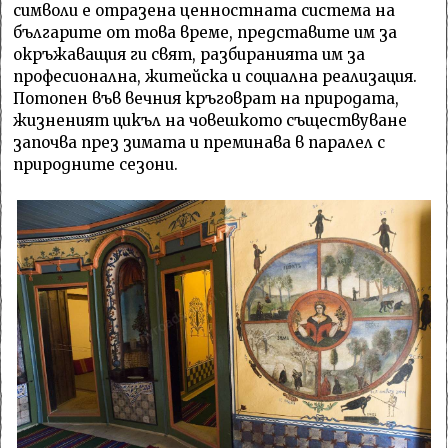
символи е отразена ценностната система на
българите от това време, представите им за
окръжаващия ги свят, разбиранията им за
професионална, житейска и социална реализация.
Потопен във вечния кръговрат на природата,
жизненият цикъл на човешкото съществуване
започва през зимата и преминава в паралел с
природните сезони.