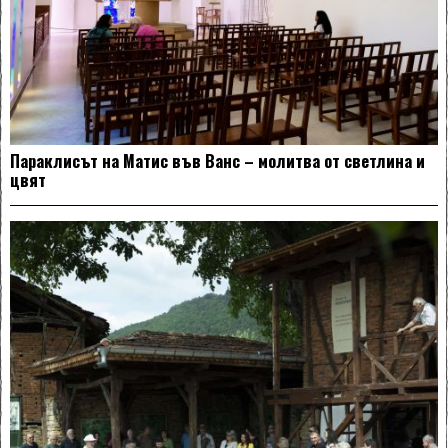
Параклисът на Матис във Ванс – молитва от светлина и
цвят