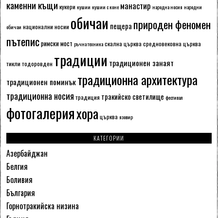
каменни къщи
манастир
кукери
кушии
кушии с коне
народна носия
народни
обичаи
природен феномен
пещера
национални носии
обичаи
пътепис
римски мост
скална църква
средновековна църква
ръчна техника
традиции
традиционен занаят
тикли
тодоровден
традиционна архитектура
традиционен поминък
традиционна носия
тракийско светилище
традиция
фестивал
фотогалерия
хора
църква
язовир
КАТЕГОРИИ
Азербайджан
Белгия
Боливия
България
Горнотракийска низина