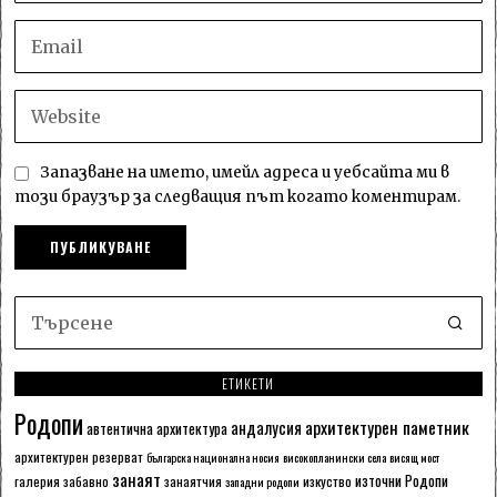
Запазване на името, имейл адреса и уебсайта ми в
този браузър за следващия път когато коментирам.
ЕТИКЕТИ
Родопи
архитектурен паметник
андалусия
автентична архитектура
архитектурен резерват
българска национална носия
високопланински села
висящ мост
занаят
източни Родопи
галерия
забавно
занаятчия
изкуство
западни родопи