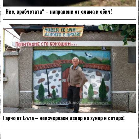
„Ние, врабчетата“ – направени от слама и обич!
Гарчо от Бъта – неизчерпаем извор на хумор и сатира!