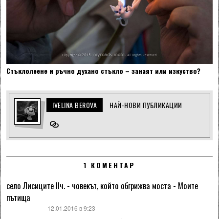
Стъклолеене и ръчно духано стъкло – занаят или изкуство?
IVELINA BEROVA
НАЙ-НОВИ ПУБЛИКАЦИИ
1 КОМЕНТАР
село Лисиците IIч. - човекът, който обгрижва моста - Моите
пътища
каза:
12.01.2016 в 9:23