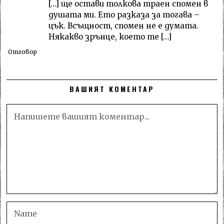
[…] ще остави толкова траен спомен в
душата ми. Ето разказа за тогава –
цък. Всъщност, спомен не е думата.
Някакво зрънце, което те […]
Отговор
ВАШИЯТ КОМЕНТАР