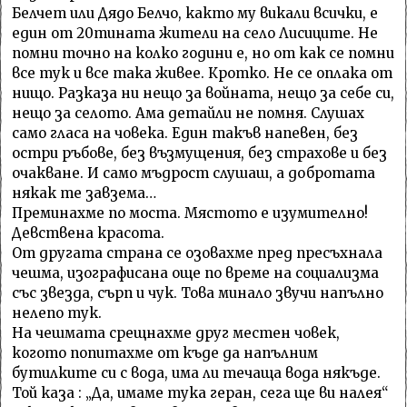
Белчет или Дядо Белчо, както му викали всички, е
един от 20тината жители на село Лисиците. Не
помни точно на колко години е, но от как се помни
все тук и все така живее. Кротко. Не се оплака от
нищо. Разказа ни нещо за войната, нещо за себе си,
нещо за селото. Ама детайли не помня. Слушах
само гласа на човека. Един такъв напевен, без
остри ръбове, без възмущения, без страхове и без
очакване. И само мъдрост слушаш, а добротата
някак те завзема…
Преминахме по моста. Мястото е изумително!
Девствена красота.
От другата страна се озовахме пред пресъхнала
чешма, изографисана още по време на социализма
със звезда, сърп и чук. Това минало звучи напълно
нелепо тук.
На чешмата срещнахме друг местен човек,
когото попитахме от къде да напълним
бутилките си с вода, има ли течаща вода някъде.
Той каза : „Да, имаме тука геран, сега ще ви налея“