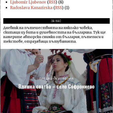
Ljubomir Ljubenov
(
RSS
) (8)
Radoslava Kanazirska
(
RSS
) (1)
ЗА НАС
Дневник на пътешествията на няколко човека,
скитащи из бита и душевността на българина. Тук ще
намерите авторски снимки от българия, пътеписи и
текстове, отразяващи пътуванията.
ПРЕДИШНА ИСТОРИЯ
Влашка сватба – село Софрониево