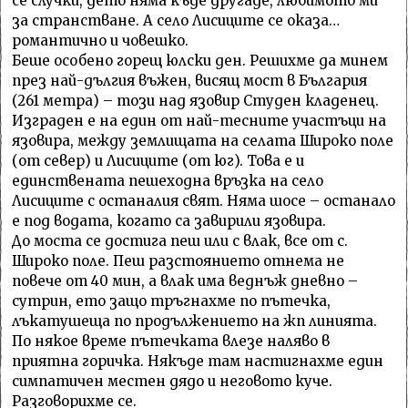
се случки, дето няма къде другаде, любимото ми
за странстване. А село Лисиците се оказа…
романтично и човешко.
Беше особено горещ юлски ден. Решихме да минем
през най-дългия въжен, висящ мост в България
(261 метра) – този над язовир Студен кладенец.
Изграден е на един от най-тесните участъци на
язовира, между землищата на селата Широко поле
(от север) и Лисиците (от юг). Това е и
единствената пешеходна връзка на село
Лисиците с останалия свят. Няма шосе – останало
е под водата, когато са завирили язовира.
До моста се достига пеш или с влак, все от с.
Широко поле. Пеш разстоянието отнема не
повече от 40 мин, а влак има веднъж дневно –
сутрин, ето защо тръгнахме по пътечка,
лъкатушеща по продължението на жп линията.
По някое време пътечката влезе наляво в
приятна горичка. Някъде там настигнахме един
симпатичен местен дядо и неговото куче.
Разговорихме се.