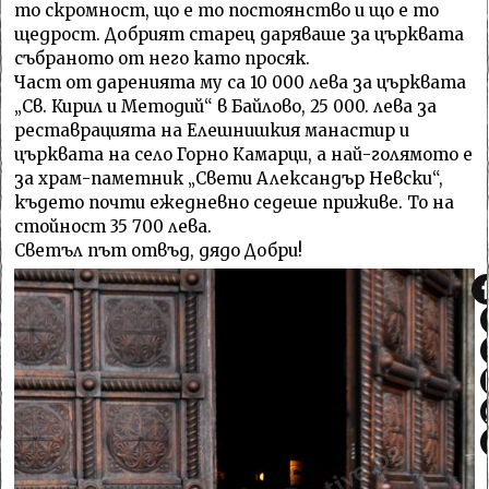
то скромност, що е то постоянство и що е то
щедрост. Добрият старец даряваше за църквата
събраното от него като просяк.
Част от даренията му са 10 000 лева за църквата
„Св. Кирил и Методий“ в Байлово, 25 000. лева за
реставрацията на Елешнишкия манастир и
църквата на село Горно Камарци, а най-голямото е
за храм-паметник „Свети Александър Невски“,
където почти ежедневно седеше приживе. То на
стойност 35 700 лева.
Светъл път отвъд, дядо Добри!