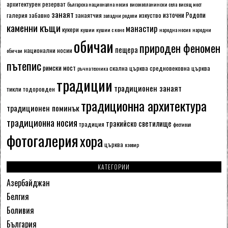
архитектурен резерват
българска национална носия
високопланински села
висящ мост
занаят
източни Родопи
галерия
забавно
занаятчия
изкуство
западни родопи
каменни къщи
манастир
кукери
кушии
кушии с коне
народна носия
народни
обичаи
природен феномен
пещера
национални носии
обичаи
пътепис
римски мост
скална църква
средновековна църква
ръчна техника
традиции
традиционен занаят
тикли
тодоровден
традиционна архитектура
традиционен поминък
традиционна носия
тракийско светилище
традиция
фестивал
фотогалерия
хора
църква
язовир
КАТЕГОРИИ
Азербайджан
Белгия
Боливия
България