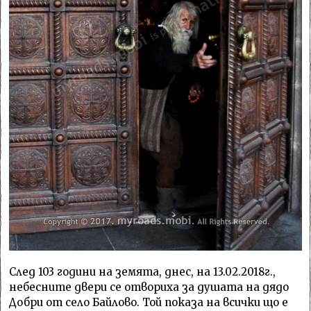
След 103 години на земята, днес, на 13.02.2018г.,
небесните двери се отвориха за душата на дядо
Добри от село Байлово. Той показа на всички що е