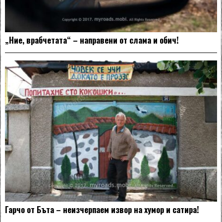
„Ние, врабчетата“ – направени от слама и обич!
Гарчо от Бъта – неизчерпаем извор на хумор и сатира!