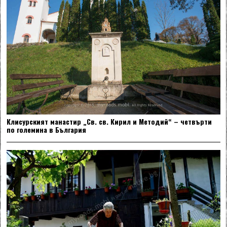
Клисурският манастир „Св. св. Кирил и Методий“ – четвърти
по големина в България