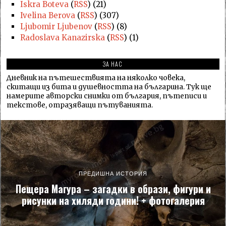
Iskra Boteva
(
RSS
) (21)
Ivelina Berova
(
RSS
) (307)
Ljubomir Ljubenov
(
RSS
) (8)
Radoslava Kanazirska
(
RSS
) (1)
ЗА НАС
Дневник на пътешествията на няколко човека,
скитащи из бита и душевността на българина. Тук ще
намерите авторски снимки от българия, пътеписи и
текстове, отразяващи пътуванията.
ПРЕДИШНА ИСТОРИЯ
Пещера Магура – загадки в образи, фигури и
рисунки на хиляди години! + фотогалерия