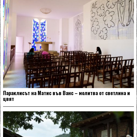
Параклисът на Матис във Ванс – молитва от светлина и
цвят