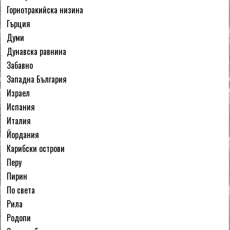
Горнотракийска низина
Гърция
Думи
Дунавска равнина
Забавно
Западна България
Израел
Испания
Италия
Йордания
Карибски острови
Перу
Пирин
По света
Рила
Родопи