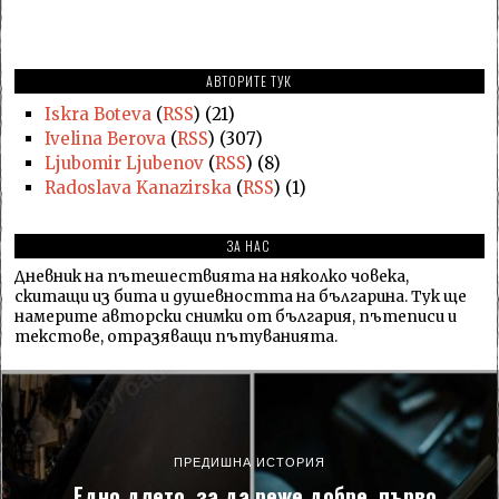
АВТОРИТЕ ТУК
Iskra Boteva
(
RSS
) (21)
Ivelina Berova
(
RSS
) (307)
Ljubomir Ljubenov
(
RSS
) (8)
Radoslava Kanazirska
(
RSS
) (1)
ЗА НАС
Дневник на пътешествията на няколко човека,
скитащи из бита и душевността на българина. Тук ще
намерите авторски снимки от българия, пътеписи и
текстове, отразяващи пътуванията.
ПРЕДИШНА ИСТОРИЯ
„Едно длето, за да реже добре, първо