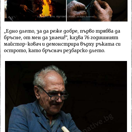
„Едно длето, за да реже добре, първо трябва да
бръсне, от мен да знаеш!“, казва 76 годишният
майстор-ковач и демонстрира върху ръката си
острото, като бръснач резбарско длето.