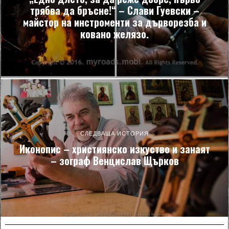
трябва да бръсне!“ – Слави Гуевски –
майстор на инстроменти за дърворезба и
ковано желязо.
СЛЕДВАЩА ИСТОРИЯ
Иконопис – християнско изкуство и занаят
– зограф Венцислав Щърков