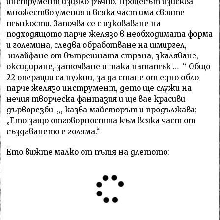
инструмент изцяло ръчно. Процесът изисква
множество умения и всяка част има своите
тънкости. Започва се с изковаване на
подходящото парче желязо в необходимата форма
и големина, следва обработване на шмиргел,
шлайфане от вътрешната страна, зкаляване,
оксидиране, заточване и така нататък … “ Общо
22 операции са нужни, за да стане от едно обло
парче желязо инструмент, дето ще служи на
нечия творческа фантазия и ще вае красиви
дърворезби „, казва майсторът и продължава:
„Ето защо отговорността към всяка част от
създаването е голяма.“
Ето вижте малко от пътя на длетото: