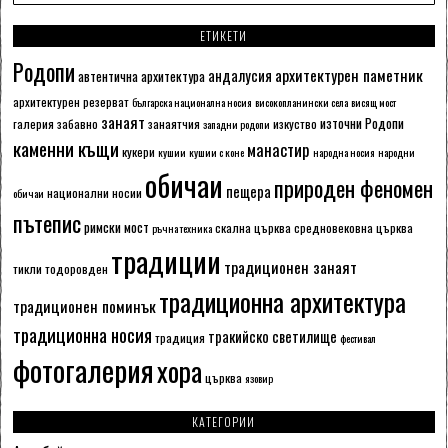
ЕТИКЕТИ
Родопи
архитектурен паметник
андалусия
автентична архитектура
архитектурен резерват
българска национална носия
високопланински села
висящ мост
занаят
източни Родопи
галерия
забавно
занаятчия
изкуство
западни родопи
каменни къщи
манастир
кукери
кушии
кушии с коне
народна носия
народни
обичаи
природен феномен
пещера
национални носии
обичаи
пътепис
римски мост
скална църква
средновековна църква
ръчна техника
традиции
традиционен занаят
тикли
тодоровден
традиционна архитектура
традиционен поминък
традиционна носия
тракийско светилище
традиция
фестивал
фотогалерия
хора
църква
язовир
КАТЕГОРИИ