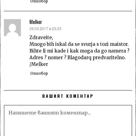
Отговор
Melker
каза:
29.03.2017 в 23:23
Zdraveite,
Mnogo bih iskal da se svurja s tozi maistor.
Bihte li mi kade i kak moga da go namera ?
Adres ? nomer ? Blagodarq predvaritelno.
/Melker
Отговор
ВАШИЯТ КОМЕНТАР