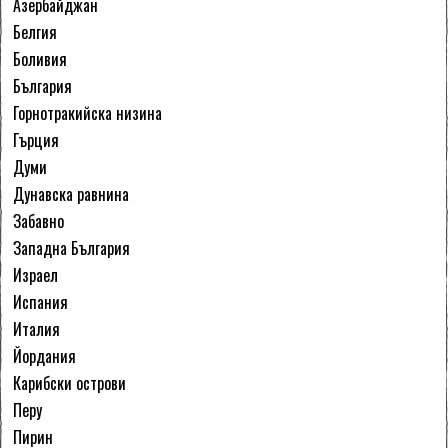
Азербайджан
Белгия
Боливия
България
Горнотракийска низина
Гърция
Думи
Дунавска равнина
Забавно
Западна България
Израел
Испания
Италия
Йордания
Карибски острови
Перу
Пирин