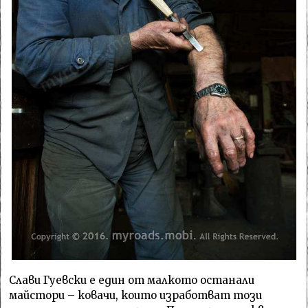
Слави Гуевски е един от малкото останали
майстори – ковачи, които изработват този