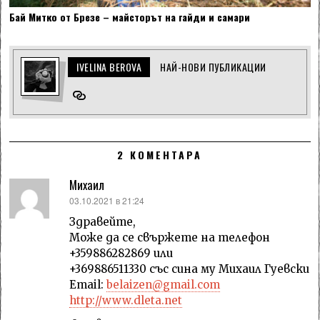
Бай Митко от Брезе – майсторът на гайди и самари
IVELINA BEROVA
НАЙ-НОВИ ПУБЛИКАЦИИ
2 КОМЕНТАРА
Михаил
каза:
03.10.2021 в 21:24
Здравейте,
Може да се свържете на телефон
+359886282869 или
+369886511330 със сина му Михаил Гуевски
Email:
belaizen@gmail.com
http://www.dleta.net