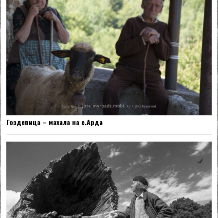
Гоздевица – махала на с.Арда