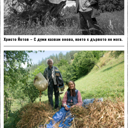
Христо Йотов – С думи казвам онова, което с дървото не мога.