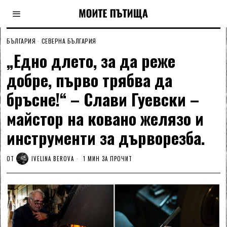
БЪЛГАРИЯ
·
СЕВЕРНА БЪЛГАРИЯ
„Едно длето, за да реже
добре, първо трябва да
бръсне!“ – Слави Гуевски –
майстор на ковано желязо и
инструменти за дърворезба.
ОТ
IVELINA BEROVA
1 МИН ЗА ПРОЧИТ