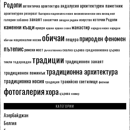
Родопи
архитектурен паметник
андалусия
автентична архитектура
архитектурен резерват
българска национална носия
високопланински села
висящ мост
занаят
източни Родопи
галерия
забавно
занаятчия
изкуство
западни родопи
каменни къщи
манастир
кукери
кушии
кушии с коне
народна носия
народни
обичаи
природен феномен
пещера
национални носии
обичаи
пътепис
римски мост
скална църква
средновековна църква
ръчна техника
традиции
традиционен занаят
тикли
тодоровден
традиционна архитектура
традиционен поминък
традиционна носия
тракийско светилище
традиция
фестивал
фотогалерия
хора
църква
язовир
КАТЕГОРИИ
Азербайджан
Белгия