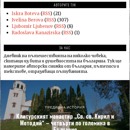
АВТОРИТЕ ТУК
Iskra Boteva
(
RSS
) (21)
Ivelina Berova
(
RSS
) (307)
Ljubomir Ljubenov
(
RSS
) (8)
Radoslava Kanazirska
(
RSS
) (1)
ЗА НАС
Дневник на пътешествията на няколко човека,
скитащи из бита и душевността на българина. Тук ще
намерите авторски снимки от българия, пътеписи и
текстове, отразяващи пътуванията.
ПРЕДИШНА ИСТОРИЯ
Клисурският манастир „Св. св. Кирил и
Методий“ – четвърти по големина в
България