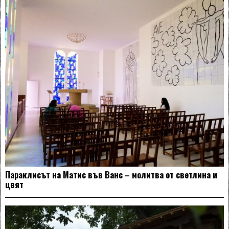
Параклисът на Матис във Ванс – молитва от светлина и
цвят