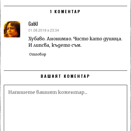
1 КОМЕНТАР
GabU
каза:
01.08.2018 в 23:34
Хубаво. Анонимно. Чисто като душица.
И липсва, където съм.
Отговор
ВАШИЯТ КОМЕНТАР