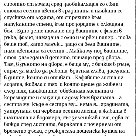
сиротно стърчащ сред заобикалящия го свят,
стояха есенни цветя в градината и паяжини се
спускаха от лозата, от стрехите към
напуканите стени, към прозорците с олющена
боя… Едно дете тичаше под вишните с филия в
ръка, филия, намазана с олио и червен пипер… това
беше той, като малък… защо са бели вишните,
нали цветята са есенни… Майка му под вишните,
стои, загледана в детето, тичащо през двора…
Там, в дъното на двора, е баща му, с бичкия в ръце,
спрял за малко да работи, вдигнал глава, заслушан
в дните, които си отиват… Кафявите листа на
лозата, живяла с тях, и която щеше да живее и
след тях, паяжините, обхванали листата и
керемидите и слизащи надолу към вратата… а
сестра му, къде е сестра му… няма я… градината,
затрупана от червени есенни листа, и жабата в
шахтата на водомера, със зеленикави очи, едва се
вижда сред листата, бараката с почернели от
времето дъски, с ръждясала пощенска кутия на