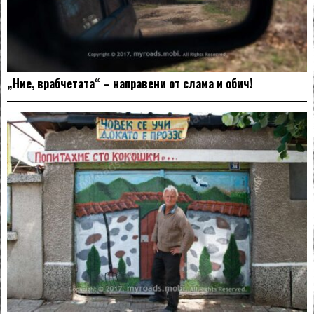
„Ние, врабчетата“ – направени от слама и обич!