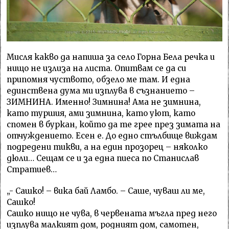
Мисля какво да напиша за село Горна Бела речка и
нищо не излиза на листа. Опитвам се да си
припомня чуството, обзело ме там. И една
единствена дума ми изплува в съзнанието –
ЗИМНИНА. Именно! Зимнина! Ама не зимнина,
като туршия, ами зимнина, като уют, като
спомен в буркан, който да те грее през зимата на
отчуждението. Есен е. До едно стълбище виждам
подредени тикви, а на един прозорец – няколко
дюли… Сещам се и за една пиеса по Станислав
Стратиев…
„- Сашко! – вика бай Ламбо. – Саше, чуваш ли ме,
Сашко!
Сашко нищо не чува, в червената мъгла пред него
изплува малкият дом, родният дом, самотен,