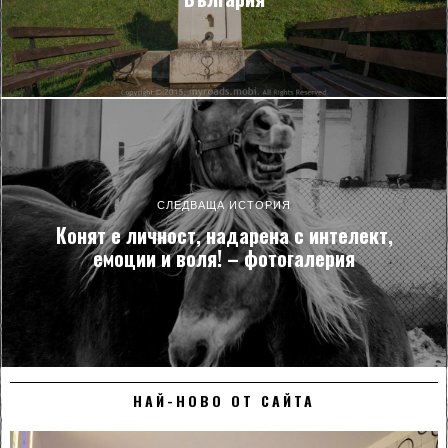
СЛЕДВАЩА ИСТОРИЯ
Конят е личност, надарена с интелект,
емоции и воля! – фотогалерия
НАЙ-НОВО ОТ САЙТА