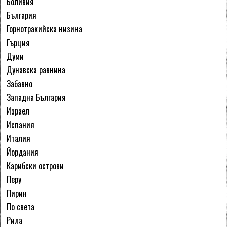
Боливия
България
Горнотракийска низина
Гърция
Думи
Дунавска равнина
Забавно
Западна България
Израел
Испания
Италия
Йордания
Карибски острови
Перу
Пирин
По света
Рила