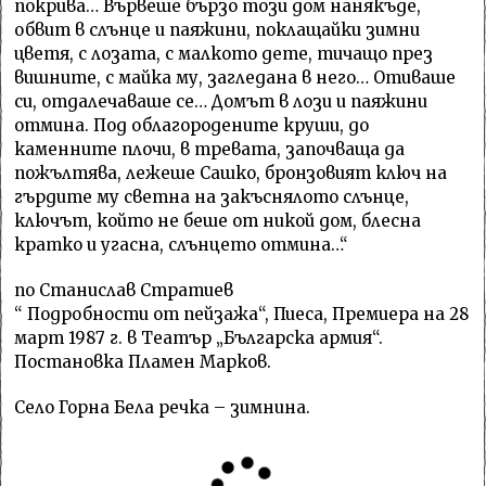
покрива… Вървеше бързо този дом нанякъде,
обвит в слънце и паяжини, поклащайки зимни
цветя, с лозата, с малкото дете, тичащо през
вишните, с майка му, загледана в него… Отиваше
си, отдалечаваше се… Домът в лози и паяжини
отмина. Под облагородените круши, до
каменните плочи, в тревата, започваща да
пожълтява, лежеше Сашко, бронзовият ключ на
гърдите му светна на закъснялото слънце,
ключът, който не беше от никой дом, блесна
кратко и угасна, слънцето отмина…“
по Станислав Стратиев
“ Подробности от пейзажа“, Пиеса, Премиера на 28
март 1987 г. в Театър „Българска армия“.
Постановка Пламен Марков.
Село Горна Бела речка – зимнина.