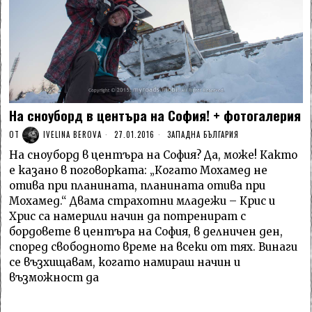
На сноуборд в центъра на София! + фотогалерия
ОТ
IVELINA BEROVA
27.01.2016
ЗАПАДНА БЪЛГАРИЯ
На сноуборд в центъра на София? Да, може! Както
е казано в поговорката: „Когато Мохамед не
отива при планината, планината отива при
Мохамед.“ Двама страхотни младежи – Крис и
Хрис са намерили начин да потренират с
бордовете в центъра на София, в делничен ден,
според свободното време на всеки от тях. Винаги
се възхищавам, когато намираш начин и
възможност да