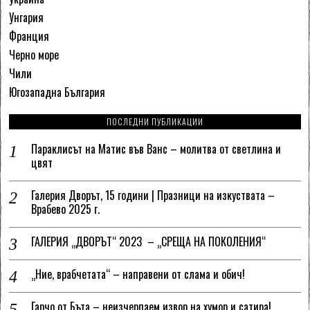
Унгария
Франция
Черно море
Чили
Югозападна България
ПОСЛЕДНИ ПУБЛИКАЦИИ
Параклисът на Матис във Ванс – молитва от светлина и
цвят
Галерия Дворът, 15 години | Празници на изкуствата –
Врабево 2025 г.
ГАЛЕРИЯ „ДВОРЪТ“ 2023 – „СРЕЩА НА ПОКОЛЕНИЯ“
„Ние, врабчетата“ – направени от слама и обич!
Гарчо от Бъта – неизчерпаем извор на хумор и сатира!