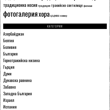
традиционна носия
тракийско светилище
традиция
фестивал
фотогалерия
хора
църква
язовир
КАТЕГОРИИ
Азербайджан
Белгия
Боливия
България
Горнотракийска низина
Гърция
Думи
Дунавска равнина
Забавно
Западна България
Израел
Испания