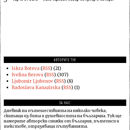
АВТОРИТЕ ТУК
Iskra Boteva
(
RSS
) (21)
Ivelina Berova
(
RSS
) (307)
Ljubomir Ljubenov
(
RSS
) (8)
Radoslava Kanazirska
(
RSS
) (1)
ЗА НАС
Дневник на пътешествията на няколко човека,
скитащи из бита и душевността на българина. Тук ще
намерите авторски снимки от българия, пътеписи и
текстове, отразяващи пътуванията.