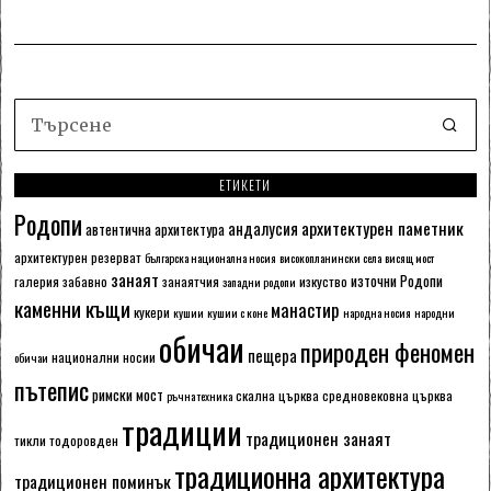
ЕТИКЕТИ
Родопи
архитектурен паметник
андалусия
автентична архитектура
архитектурен резерват
българска национална носия
високопланински села
висящ мост
занаят
източни Родопи
галерия
забавно
занаятчия
изкуство
западни родопи
каменни къщи
манастир
кукери
кушии
кушии с коне
народна носия
народни
обичаи
природен феномен
пещера
национални носии
обичаи
пътепис
римски мост
скална църква
средновековна църква
ръчна техника
традиции
традиционен занаят
тикли
тодоровден
традиционна архитектура
традиционен поминък