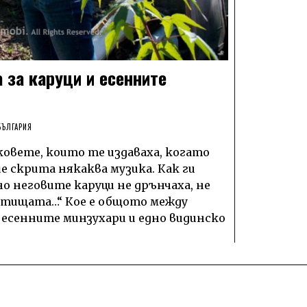
 за каруци и есенните
БЪЛГАРИЯ
ковете, които те издаваха, когато
е скрита някаква музика. Как ги
но неговите каруци не дрънчаха, не
пътищата…“ Кое е общото между
, есенните минзухари и едно видинско