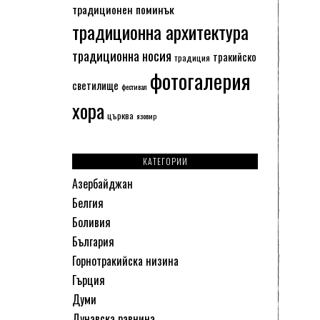
традиционен поминък
традиционна архитектура
традиционна носия
тракийско
традиция
фотогалерия
светилище
фестивал
хора
църква
язовир
КАТЕГОРИИ
Азербайджан
Белгия
Боливия
България
Горнотракийска низина
Гърция
Думи
Дунавска равнина