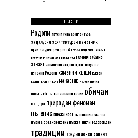
ЕТИКЕТИ
Родопи
автентична архитектура
архитектурен паметник
андалусия
архитектурен резерват
българска национална носия
галерия
забавно
високопланински села
висящ мост
занаят
занаятчия
изкуство
западни родопи
каменни къщи
източни Родопи
кукери
манастир
кушии
кушии с коне
народна носия
обичаи
национални носии
народни обичаи
природен феномен
пещера
пътепис
римски мост
скална
ръчна техника
църква
средновековна църква
тикли
тодоровден
традиции
традиционен занаят