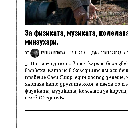
За физиката, музиката, колелата
минзухари.
ОТ
IVELINA BEROVA
18.11.2019
ДУМИ
·
СЕВЕРОЗАПАДНА 
„…Но най-чудното в тия каруци бяха зву
вървяха. Като че в железните им оси беш
правеше Сали Яшар, един господ знаеше, 
хлопаха като другите коля, а пееха по 
физиката, музиката, колелата за каруци
село? Обединява