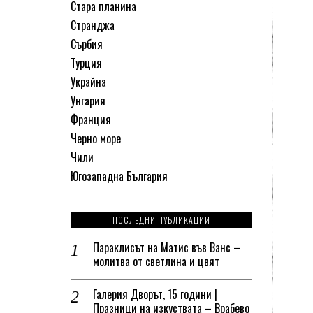
Стара планина
Странджа
Сърбия
Турция
Украйна
Унгария
Франция
Черно море
Чили
Югозападна България
ПОСЛЕДНИ ПУБЛИКАЦИИ
Параклисът на Матис във Ванс –
молитва от светлина и цвят
Галерия Дворът, 15 години |
Празници на изкуствата – Врабево