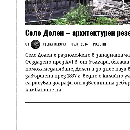
Село Долен – архитектурен рез
ОТ
IVELINA BEROVA
05.01.2014
РОДОПИ
Село Долен е разположено в западната час
Създадено през ХVІ в. от българи, бяга
помохамеданчване, Долен и до днес пази 
завършена през 1837 г. ведно с килийно 
са рисувли зографи от известната дебър
камбаните на