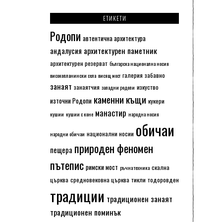
ЕТИКЕТИ
Родопи
автентична архитектура
архитектурен паметник
андалусия
архитектурен резерват
българска национална носия
галерия
забавно
високопланински села
висящ мост
занаят
занаятчия
изкуство
западни родопи
каменни къщи
източни Родопи
кукери
манастир
кушии
кушии с коне
народна носия
обичаи
национални носии
народни обичаи
природен феномен
пещера
пътепис
римски мост
скална
ръчна техника
църква
средновековна църква
тикли
тодоровден
традиции
традиционен занаят
традиционен поминък