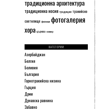
традиционна архитектура
традиционна носия
тракийско
традиция
фотогалерия
светилище
фестивал
хора
църква
язовир
КАТЕГОРИИ
Азербайджан
Белгия
Боливия
България
Горнотракийска низина
Гърция
Думи
Дунавска равнина
Забавно