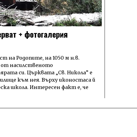
ерват + фотогалерия
т на Родопите, на 1050 м н.в.
щи от насилственото
вярата си. Църквата „Св. Никола” е
училище към нея. Върху иконостаса й
ска школа. Интересен факт е, че