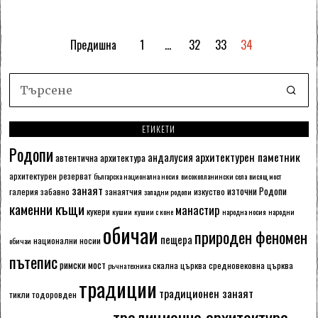
Предишна
1
…
32
33
34
ЕТИКЕТИ
Родопи
архитектурен паметник
андалусия
автентична архитектура
архитектурен резерват
българска национална носия
високопланински села
висящ мост
занаят
източни Родопи
галерия
забавно
занаятчия
изкуство
западни родопи
каменни къщи
манастир
кукери
кушии
кушии с коне
народна носия
народни
обичаи
природен феномен
пещера
национални носии
обичаи
пътепис
римски мост
скална църква
средновековна църква
ръчна техника
традиции
традиционен занаят
тикли
тодоровден
традиционна архитектура