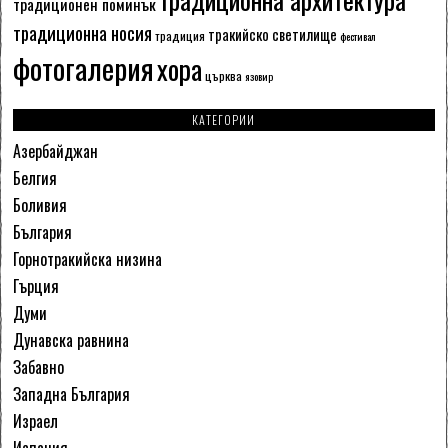
традиционен поминък
традиционна носия
тракийско светилище
традиция
фестивал
фотогалерия
хора
църква
язовир
КАТЕГОРИИ
Азербайджан
Белгия
Боливия
България
Горнотракийска низина
Гърция
Думи
Дунавска равнина
Забавно
Западна България
Израел
Испания