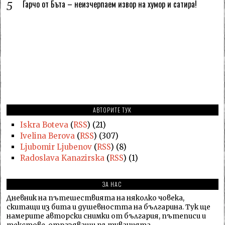
Гарчо от Бъта – неизчерпаем извор на хумор и сатира!
АВТОРИТЕ ТУК
Iskra Boteva
(
RSS
) (21)
Ivelina Berova
(
RSS
) (307)
Ljubomir Ljubenov
(
RSS
) (8)
Radoslava Kanazirska
(
RSS
) (1)
ЗА НАС
Дневник на пътешествията на няколко човека,
скитащи из бита и душевността на българина. Тук ще
намерите авторски снимки от българия, пътеписи и