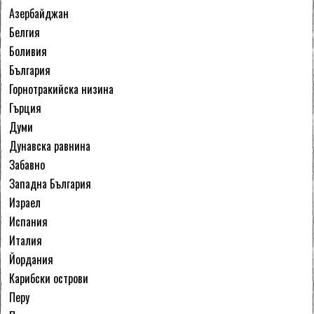
Азербайджан
Белгия
Боливия
България
Горнотракийска низина
Гърция
Думи
Дунавска равнина
Забавно
Западна България
Израел
Испания
Италия
Йордания
Карибски острови
Перу