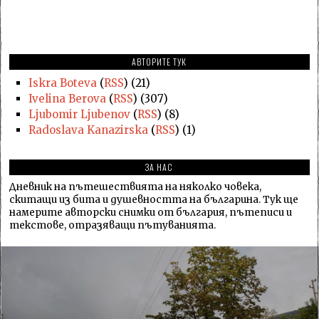
АВТОРИТЕ ТУК
Iskra Boteva
(
RSS
) (21)
Ivelina Berova
(
RSS
) (307)
Ljubomir Ljubenov
(
RSS
) (8)
Radoslava Kanazirska
(
RSS
) (1)
ЗА НАС
Дневник на пътешествията на няколко човека,
скитащи из бита и душевността на българина. Тук ще
намерите авторски снимки от българия, пътеписи и
текстове, отразяващи пътуванията.