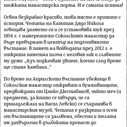
тежката манастирска порта. И е самата истина!
Освен безкрайно красиво, това място е пропито с
история. Четата на Капитан Дядо Никола
освещава знамето си и се установява тук през
1856 г. с намерението Соколският манастир да
бъде превърнат в център на подготвяното
въстание. В памет на войводата през 2012 г. е
открита паметна плоча с неговия лик и славните
му думи: „Азъ подкачвам звонче, което след време
ще стане камбана…“
По време на Априлското въстание убежище в
Соколския манастир откриват и бунтовниците,
предвождани от Цанко Дюстабанов, чийто меч (и
предмети, за които се твърди, че са
принадлежали на Васил Левски) се съхранява в
манастирския музей. Четата е разкрита и осем
от въстаниците са заловени, обесени и телата
им захвърлени в дълбоката пропаст до