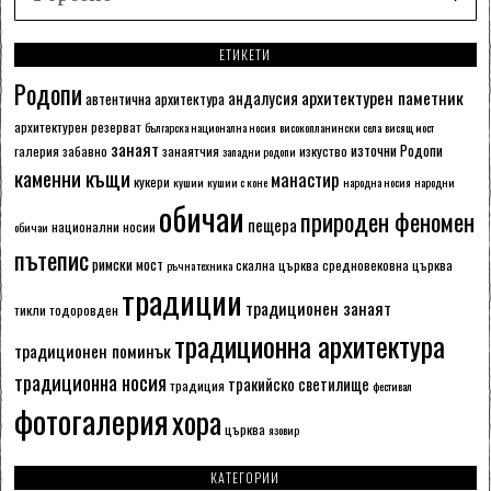
ЕТИКЕТИ
Родопи
архитектурен паметник
андалусия
автентична архитектура
архитектурен резерват
българска национална носия
високопланински села
висящ мост
занаят
източни Родопи
галерия
забавно
занаятчия
изкуство
западни родопи
каменни къщи
манастир
кукери
кушии
кушии с коне
народна носия
народни
обичаи
природен феномен
пещера
национални носии
обичаи
пътепис
римски мост
скална църква
средновековна църква
ръчна техника
традиции
традиционен занаят
тикли
тодоровден
традиционна архитектура
традиционен поминък
традиционна носия
тракийско светилище
традиция
фестивал
фотогалерия
хора
църква
язовир
КАТЕГОРИИ