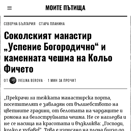
СЕВЕРНА БЪЛГАРИЯ
·
СТАРА ПЛАНИНА
Соколският манастир
„Успение Богородично“ и
каменната чешма на Кольо
Фичето
ОТ
IVELINA BEROVA
1 МИН ЗА ПРОЧИТ
„Прекрачи ли тежката манастирска порта,
посетителят е завладян от вълшебството на
цветните градини, от белотата на чардаците и
ромона на белоструйната чешма. Не се нагледва и
не се насища на красотата и възкликва: „Господи,
колко е хубаво!” Това е изписано на плоча близо до