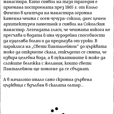
манастира. Като символ на тази трагедия е
приемана построената през 1865 г. от Кольо
Фичето в центъра на манастира огромна
каменна чешма с осем чучура-соколи, днес ценен
архитектурен паметник и символ на Соколския
манастир. Легендата гласи, че чешмата никога не
пресъхва и водата й има чудодейни способности
да изцелява болни и да предпазва от уроки. В
параклиса на „Свети Панталеймон“ до църквата
може да откриете скала, откъдето се смята, че
извира целебна вода, а в пукнатините й може да
сложите бележка с желания, които свети
Панталеймон ще помогне да се сбъднат.
А в началото имало само скромна дървена
църквица с вдълбан в скалата олтар…