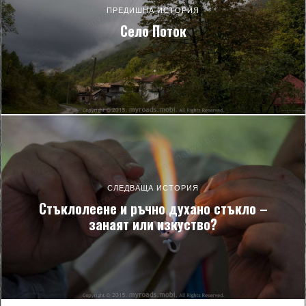
ПРЕДИШНА ИСТОРИЯ
Село Поток
СЛЕДВАЩА ИСТОРИЯ
Стъклолеене и ръчно духано стъкло –
занаят или изкуство?