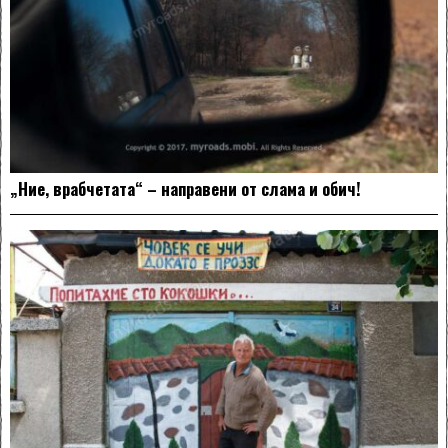
„Ние, врабчетата“ – направени от слама и обич!