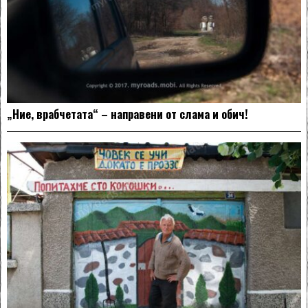
„Ние, врабчетата“ – направени от слама и обич!