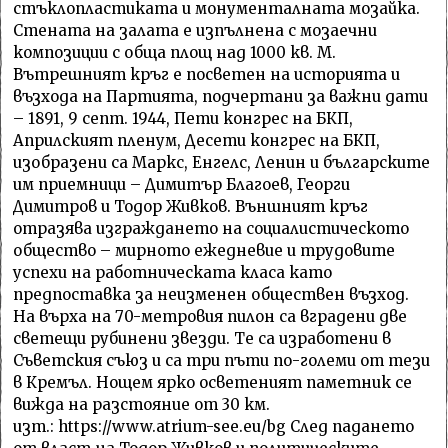
стъклопластиката и монументалната мозайка.
Стената на залата е изпълнена с мозаечни
композиции с обща площ над 1000 кв. М.
Вътрешният кръг е посветен на историята и
възхода на Партията, подчертани за важни дати
– 1891, 9 септ. 1944, Пети конгрес на БКП,
Априлският пленум, Десети конгрес на БКП,
изобразени са Маркс, Енгелс, Ленин и българските
им приемници – Димитър Благоев, Георги
Димитров и Тодор Живков. Външният кръг
отразява изграждането на социалистическото
общество – мирното ежедневие и трудовите
успехи на работническата класа като
предпоставка за неизменен обществен възход.
На върха на 70-метровия пилон са вградени две
светещи рубинени звезди. Те са изработени в
Съветския съюз и са три пъти по-големи от тези
в Кремъл. Нощем ярко осветеният паметник се
вижда на разстояние от 30 км.
изт.: https://www.atrium-see.eu/bg След падането