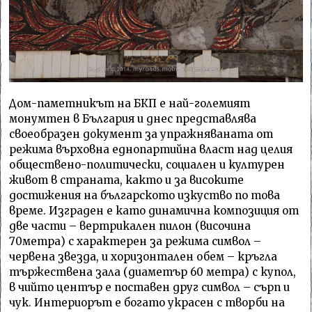
Дом-паметникът на БКП е най-големият
монумтен в България и днес представлява
своеобразен документ за упражняваната от
режима върховна еднопартийна власт над целия
обществено-политически, социален и културен
живот в страната, както и за високите
достижения на българското изкуство по това
време. Изграден е като динамична композиция от
две части – вертрикален пилон (височина
70метра) с характерен за режима символ –
червена звезда, и хоризонтален обем – кръгла
тържествена зала (диаметър 60 метра) с купол,
в чийто център е поставен друг символ – сърп и
чук. Интериорът е богато украсен с творби на