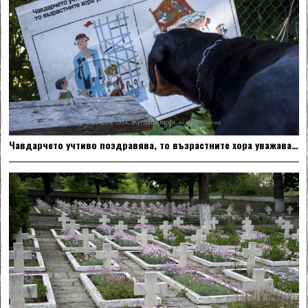
Чавдарчето учтиво поздравява, то възрастните хора уважава…