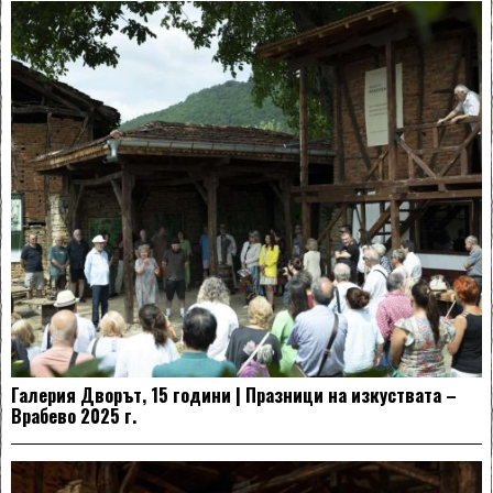
Галерия Дворът, 15 години | Празници на изкуствата –
Врабево 2025 г.