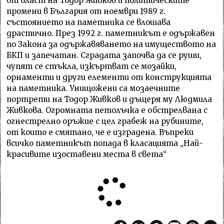
от власт на Тодор Живков и политическите
промени в България от ноември 1989 г.
състоянието на паметника се влошава
драстично. През 1992 г. паметникът е одържавен
по Закона за одържавяването на имуществото на
БКП и запечатан. Сградата започва да се руши,
чупят се стъкла, изкъртват се мозайки,
орнаменти и други елементи от конструкцията
на паметника. Унищожени са мозаечните
портрети на Тодор Живков и дъщеря му Людмила
Живкова. Огромната петолъчка е обстрелвана с
огнестрелно оръжие с цел грабеж на рубините,
от които е смятано, че е изградена. Въпреки
всичко паметникът попада в класацията „Най-
красивите изоставени места в света“