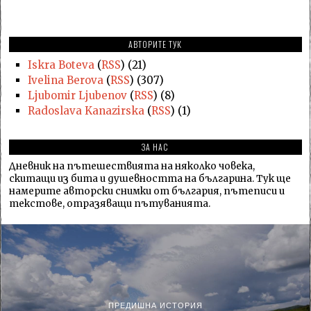
АВТОРИТЕ ТУК
Iskra Boteva
(
RSS
) (21)
Ivelina Berova
(
RSS
) (307)
Ljubomir Ljubenov
(
RSS
) (8)
Radoslava Kanazirska
(
RSS
) (1)
ЗА НАС
Дневник на пътешествията на няколко човека,
скитащи из бита и душевността на българина. Тук ще
намерите авторски снимки от българия, пътеписи и
текстове, отразяващи пътуванията.
ПРЕДИШНА ИСТОРИЯ