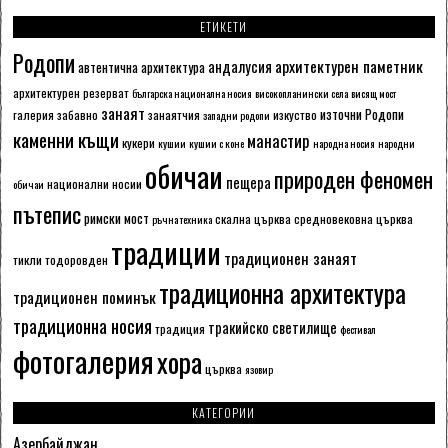
ЕТИКЕТИ
Родопи
архитектурен паметник
андалусия
автентична архитектура
архитектурен резерват
българска национална носия
високопланински села
висящ мост
занаят
източни Родопи
галерия
забавно
занаятчия
изкуство
западни родопи
каменни къщи
манастир
кукери
кушии
кушии с коне
народна носия
народни
обичаи
природен феномен
пещера
национални носии
обичаи
пътепис
римски мост
скална църква
средновековна църква
ръчна техника
традиции
традиционен занаят
тикли
тодоровден
традиционна архитектура
традиционен поминък
традиционна носия
тракийско светилище
традиция
фестивал
фотогалерия
хора
църква
язовир
КАТЕГОРИИ
Азербайджан