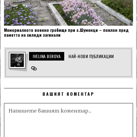
Мемориалното военно гробище при с.Шуменци – поклон пред
паметта на хиляди загинали
IVELINA BEROVA
НАЙ-НОВИ ПУБЛИКАЦИИ
ВАШИЯТ КОМЕНТАР