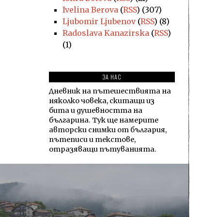
Ivelina Berova
(
RSS
) (307)
Ljubomir Ljubenov
(
RSS
) (8)
Radoslava Kanazirska
(
RSS
)
(1)
ЗА НАС
Дневник на пътешествията на
няколко човека, скитащи из
бита и душевността на
българина. Тук ще намерите
авторски снимки от българия,
пътеписи и текстове,
отразяващи пътуванията.