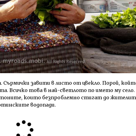
. Сърмички завити в листо от цвекло. Порой, койт
а. Всичко това в най-светлото по името му село.
отоните, които безпроблемно стигат до жителит
отинските водопади.