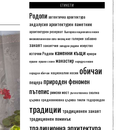
ЕТИКЕТИ
Родопи
автентична архитектура
архитектурен паметник
андалусия
архитектурен резерват
българска национална носия
галерия
забавно
високопланински села
висящ мост
занаят
занаятчия
изкуство
западни родопи
каменни къщи
източни Родопи
кукери
манастир
кушии
кушии с коне
народна носия
обичаи
национални носии
народни обичаи
природен феномен
пещера
пътепис
римски мост
скална
ръчна техника
църква
средновековна църква
тикли
тодоровден
традиции
традиционен занаят
традиционен поминък
традиционна архитектура