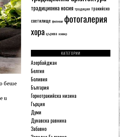
традиционна носия
тракийско
традиция
фотогалерия
светилище
фестивал
хора
църква
язовир
КАТЕГОРИИ
Азербайджан
Белгия
Боливия
о беше
България
Горнотракийска низина
е и
Гърция
Думи
Дунавска равнина
Забавно