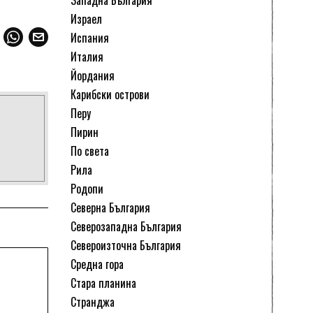
Западна България
Израел
Испания
Италия
Йордания
Карибски острови
Перу
Пирин
По света
Рила
Родопи
Северна България
Северозападна България
Североизточна България
Средна гора
Стара планина
Странджа