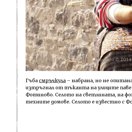
Гъба
смръчкула
– набрана, но не опитана
изтръгнал от тъканта на улиците павет
Фотиново. Селото на светлината, на ф
техните домове. Селото е известно с Ф