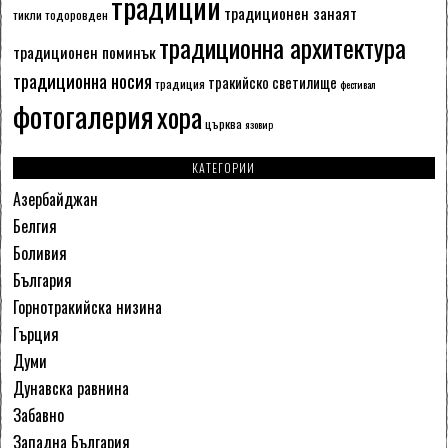
традиции
традиционен занаят
тикли
тодоровден
традиционна архитектура
традиционен поминък
традиционна носия
тракийско светилище
традиция
фестивал
фотогалерия
хора
църква
язовир
КАТЕГОРИИ
Азербайджан
Белгия
Боливия
България
Горнотракийска низина
Гърция
Думи
Дунавска равнина
Забавно
Западна България