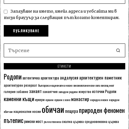
Запазване на името, имейл адреса и уебсайта ми в
този браузър за следващия път когато коментирам.
ЕТИКЕТИ
Родопи
архитектурен паметник
андалусия
автентична архитектура
архитектурен резерват
българска национална носия
високопланински села
висящ мост
занаят
източни Родопи
галерия
забавно
занаятчия
изкуство
западни родопи
каменни къщи
манастир
кукери
кушии
кушии с коне
народна носия
народни
обичаи
природен феномен
пещера
национални носии
обичаи
пътепис
римски мост
скална църква
средновековна църква
ръчна техника