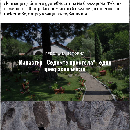
скитащи из бита и душевността на българина. Тук ще
намерите авторски снимки от българия, пътеписи и
текстове, отразяващи пътуванията.
ПРЕДИШНА ИСТОРИЯ
Манастир „Седемте престола“- едно
прекрасно място!