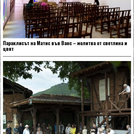
Параклисът на Матис във Ванс – молитва от светлина и
цвят