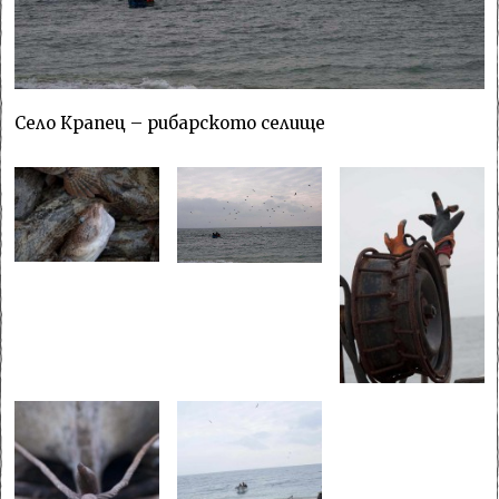
Село Крапец – рибарското селище