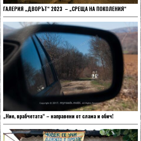
ГАЛЕРИЯ „ДВОРЪТ“ 2023 – „СРЕЩА НА ПОКОЛЕНИЯ“
„Ние, врабчетата“ – направени от слама и обич!