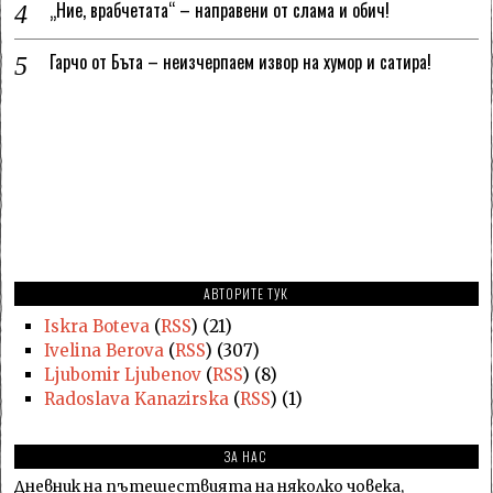
„Ние, врабчетата“ – направени от слама и обич!
Гарчо от Бъта – неизчерпаем извор на хумор и сатира!
АВТОРИТЕ ТУК
Iskra Boteva
(
RSS
) (21)
Ivelina Berova
(
RSS
) (307)
Ljubomir Ljubenov
(
RSS
) (8)
Radoslava Kanazirska
(
RSS
) (1)
ЗА НАС
Дневник на пътешествията на няколко човека,