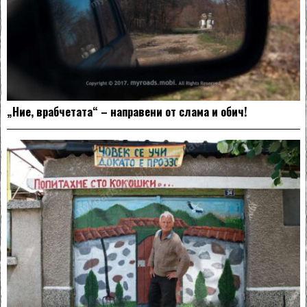
„Ние, врабчетата“ – направени от слама и обич!