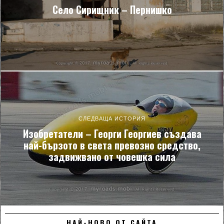
Село Сирищник – Пернишко
СЛЕДВАЩА ИСТОРИЯ
Изобретатели – Георги Георгиев създава
най-бързото в света превозно средство,
задвижвано от човешка сила
НАЙ-НОВО ОТ САЙТА