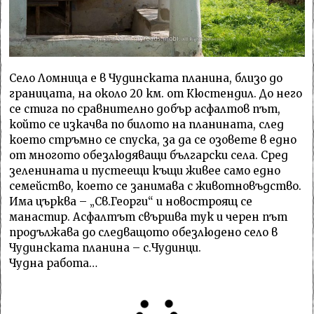
Село Ломница е в Чудинската планина, близо до
границата, на около 20 км. от Кюстендил. До него
се стига по сравнително добър асфалтов път,
който се изкачва по билото на планината, след
което стръмно се спуска, за да се озовете в едно
от многото обезлюдяващи български села. Сред
зеленината и пустеещи къщи живее само едно
семейство, което се занимава с животновъдство.
Има църква – „Св.Георги“ и новостроящ се
манастир. Асфалтът свършва тук и черен път
продължава до следващото обезлюдено село в
Чудинската планина – с.Чудинци.
Чудна работа…