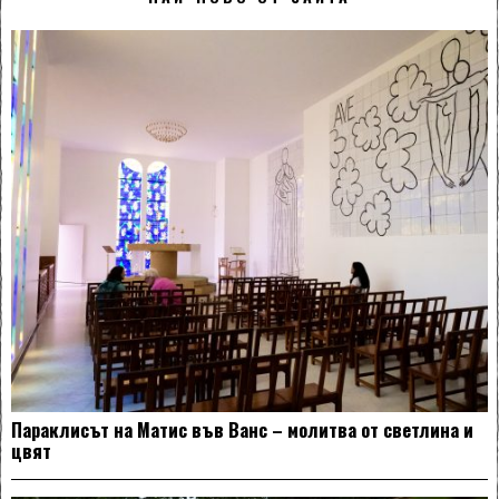
Параклисът на Матис във Ванс – молитва от светлина и
цвят