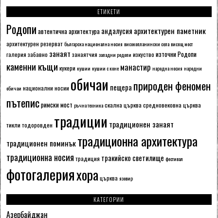
ЕТИКЕТИ
Родопи
архитектурен паметник
андалусия
автентична архитектура
архитектурен резерват
българска национална носия
високопланински села
висящ мост
занаят
източни Родопи
галерия
забавно
занаятчия
изкуство
западни родопи
каменни къщи
манастир
кукери
кушии
кушии с коне
народна носия
народни
обичаи
природен феномен
пещера
национални носии
обичаи
пътепис
римски мост
скална църква
средновековна църква
ръчна техника
традиции
традиционен занаят
тикли
тодоровден
традиционна архитектура
традиционен поминък
традиционна носия
тракийско светилище
традиция
фестивал
фотогалерия
хора
църква
язовир
КАТЕГОРИИ
Азербайджан