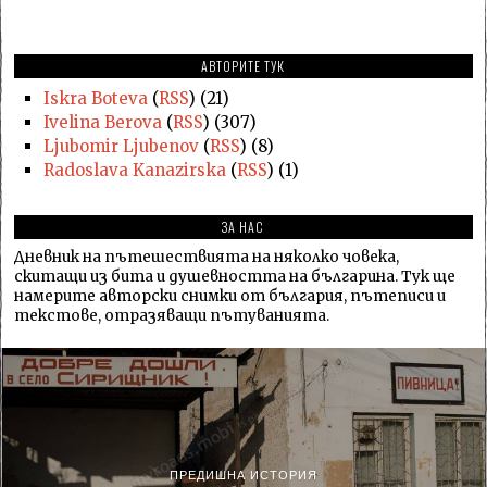
АВТОРИТЕ ТУК
Iskra Boteva
(
RSS
) (21)
Ivelina Berova
(
RSS
) (307)
Ljubomir Ljubenov
(
RSS
) (8)
Radoslava Kanazirska
(
RSS
) (1)
ЗА НАС
Дневник на пътешествията на няколко човека,
скитащи из бита и душевността на българина. Тук ще
намерите авторски снимки от българия, пътеписи и
текстове, отразяващи пътуванията.
ПРЕДИШНА ИСТОРИЯ