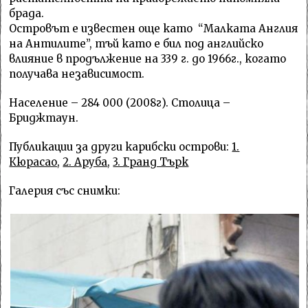
брада.
Островът е известен още като “Малката Англия
на Антилите”, тъй като е бил под английско
влияние в продължение на 339 г. до 1966г., когато
получава независимост.
Население – 284 000 (2008г). Столица –
Бриджтаун.
Публикации за други карибски острови:
1.
Кюрасао
,
2. Аруба
,
3. Гранд Търк
Галерия със снимки: