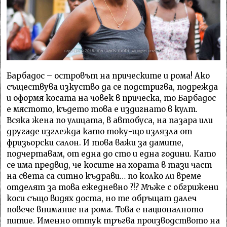
Барбадос – островът на прическите и рома! Ако
съществува изкуство да се подстригва, подрежда
и оформя косата на човек в прическа, то Барбадос
е мястото, където това е издигнато в култ.
Всяка жена по улицата, в автобуса, на пазара или
другаде изглежда като току-що излязла от
фризьорски салон. И това важи за дамите,
подчертавам, от една до сто и една години. Като
се има предвид, че косите на хората в тази част
на света са ситно къдрави… по колко ли време
отделят за това ежедневно ?!? Мъже с обгрижени
коси също видях доста, но те обръщат далеч
повече внимание на рома. Това е националното
питие. Именно оттук тръгва производството на