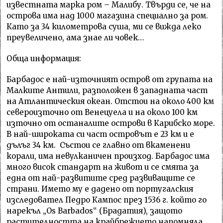
известната марка ром – Малибу. Твърди се, че на
острова има над 1000 магазина специално за ром.
Като за 34 километрова суша, ми се вижда леко
преувеличено, ама знае ли човек…
Обща информация:
Барбадос е най-източният остров от групата на
Малките Антили, разположен в западната част
на Атлантическия океан. Отстои на около 400 км
североизточно от Венецуела и на около 100 км
източно от останалите острови в Карибско море.
В най-широката си част островът е 23 км и е
дълъг 34 км. Състои се главно от вкаменени
корали, има невулканичен произход. Барбадос има
много висок стандарт на живот и се смята за
една от най-развитите сред развиващите се
страни. Името му е дадено от португалския
изследовател Педро Кампос през 1536 г. който го
нарекъл „Os Barbados“ (Брадатия), защото
растителността на крайбрежието напомняла