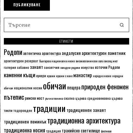
ЕТИКЕТИ
Родопи
архитектурен паметник
андалусия
автентична архитектура
архитектурен резерват
българска национална носия
високопланински села
висящ мост
занаят
източни Родопи
галерия
забавно
занаятчия
изкуство
западни родопи
каменни къщи
манастир
кукери
кушии
кушии с коне
народна носия
народни
обичаи
природен феномен
пещера
национални носии
обичаи
пътепис
римски мост
скална църква
средновековна църква
ръчна техника
традиции
традиционен занаят
тикли
тодоровден
традиционна архитектура
традиционен поминък
традиционна носия
тракийско светилище
традиция
фестивал