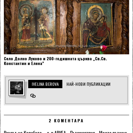
Село Долно Луково и 200-годишната църква „Св.Св.
Константин и Елена”
IVELINA BEROVA
НАЙ-НОВИ ПУБЛИКАЦИИ
2 КОМЕНТАРА
Вкусът на Карибите – о-в АРУБА - Пътешествия - Моите пътища