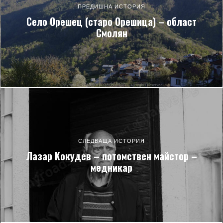
ПРЕДИШНА ИСТОРИЯ
Село Орешец (старо Орешица) – област
Смолян
СЛЕДВАЩА ИСТОРИЯ
Лазар Кокудев – потомствен майстор –
медникар