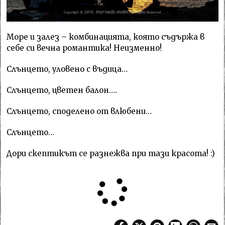
Море и залез – комбинацията, която съдържа в
себе си вечна романтика! Неизменно!
Слънцето, уловено с въдица…
Слънцето, цветен балон….
Слънцето, споделено от влюбени…
Слънцето…
Дори скептикът се разнежва при тази красота! :)