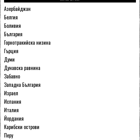
Азербайджан
Белгия
Боливия
България
Горнотракийска низина
Гърция
Думи
Дунавска равнина
Забавно
Западна България
Израел
Испания
Италия
Йордания
Карибски острови
Перу