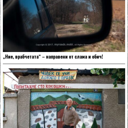
„Ние, врабчетата“ – направени от слама и обич!