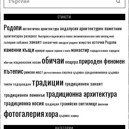
ЕТИКЕТИ
Родопи
архитектурен паметник
андалусия
автентична архитектура
архитектурен резерват
българска национална носия
високопланински села
висящ мост
занаят
източни Родопи
галерия
забавно
занаятчия
изкуство
западни родопи
каменни къщи
манастир
кукери
кушии
кушии с коне
народна носия
народни
обичаи
природен феномен
пещера
национални носии
обичаи
пътепис
римски мост
скална църква
средновековна църква
ръчна техника
традиции
традиционен занаят
тикли
тодоровден
традиционна архитектура
традиционен поминък
традиционна носия
тракийско светилище
традиция
фестивал
фотогалерия
хора
църква
язовир
КАТЕГОРИИ