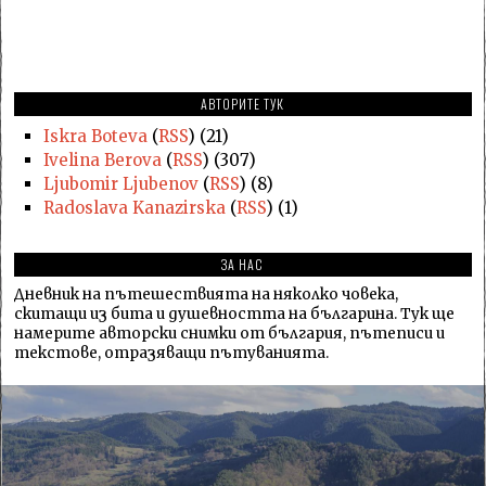
АВТОРИТЕ ТУК
Iskra Boteva
(
RSS
) (21)
Ivelina Berova
(
RSS
) (307)
Ljubomir Ljubenov
(
RSS
) (8)
Radoslava Kanazirska
(
RSS
) (1)
ЗА НАС
Дневник на пътешествията на няколко човека,
скитащи из бита и душевността на българина. Тук ще
намерите авторски снимки от българия, пътеписи и
текстове, отразяващи пътуванията.