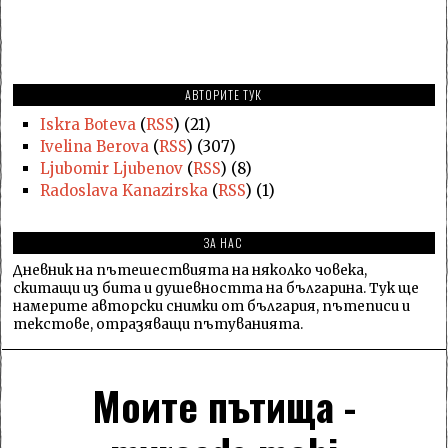
АВТОРИТЕ ТУК
Iskra Boteva
(
RSS
) (21)
Ivelina Berova
(
RSS
) (307)
Ljubomir Ljubenov
(
RSS
) (8)
Radoslava Kanazirska
(
RSS
) (1)
ЗА НАС
Дневник на пътешествията на няколко човека,
скитащи из бита и душевността на българина. Тук ще
намерите авторски снимки от българия, пътеписи и
текстове, отразяващи пътуванията.
Моите пътища -