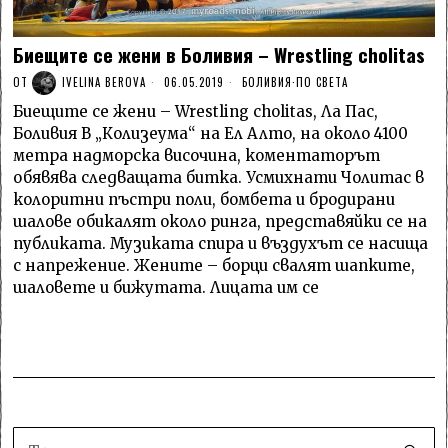
Биещите се жени в Боливия – Wrestling cholitas
ОТ
IVELINA BEROVA
06.05.2019
БОЛИВИЯ
·
ПО СВЕТА
Биещите се жени – Wrestling cholitas, Ла Пас,
Боливия В „Колизеума“ на Ел Алто, на около 4100
метра надморска височина, коментаторът
обявява следващата битка. Усмихнати Чолитас в
колоритни пъстри поли, бомбета и бродирани
шалове обикалят около ринга, представяйки се на
публиката. Музиката спира и въздухът се насища
с напрежение. Жените – борци свалят шапките,
шаловете и бижутата. Лицата им се