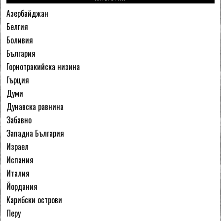
Азербайджан
Белгия
Боливия
България
Горнотракийска низина
Гърция
Думи
Дунавска равнина
Забавно
Западна България
Израел
Испания
Италия
Йордания
Карибски острови
Перу