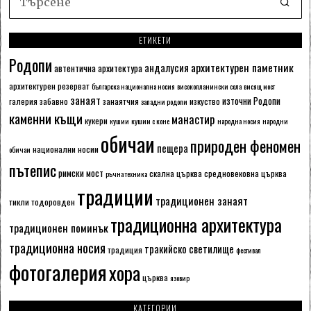
ЕТИКЕТИ
Родопи
архитектурен паметник
андалусия
автентична архитектура
архитектурен резерват
българска национална носия
високопланински села
висящ мост
занаят
източни Родопи
галерия
забавно
занаятчия
изкуство
западни родопи
каменни къщи
манастир
кукери
кушии
кушии с коне
народна носия
народни
обичаи
природен феномен
пещера
национални носии
обичаи
пътепис
римски мост
скална църква
средновековна църква
ръчна техника
традиции
традиционен занаят
тикли
тодоровден
традиционна архитектура
традиционен поминък
традиционна носия
тракийско светилище
традиция
фестивал
фотогалерия
хора
църква
язовир
КАТЕГОРИИ