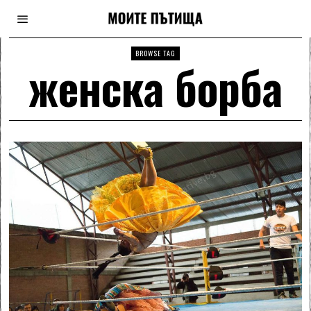
BROWSE TAG
женска борба