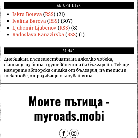
АВТОРИТЕ ТУК
Iskra Boteva
(
RSS
) (21)
Ivelina Berova
(
RSS
) (307)
Ljubomir Ljubenov
(
RSS
) (8)
Radoslava Kanazirska
(
RSS
) (1)
ЗА НАС
Дневник на пътешествията на няколко човека,
скитащи из бита и душевността на българина. Тук ще
намерите авторски снимки от българия, пътеписи и
текстове, отразяващи пътуванията.
Моите пътища -
myroads.mobi