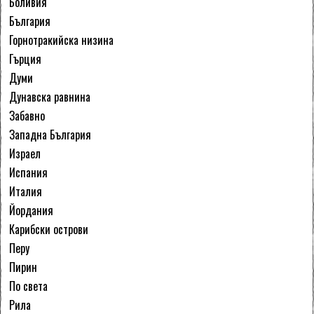
Боливия
България
Горнотракийска низина
Гърция
Думи
Дунавска равнина
Забавно
Западна България
Израел
Испания
Италия
Йордания
Карибски острови
Перу
Пирин
По света
Рила