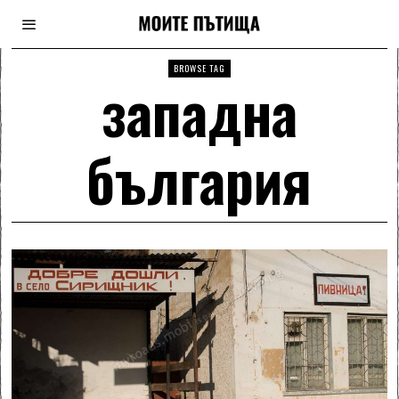
BROWSE TAG
западна
българия