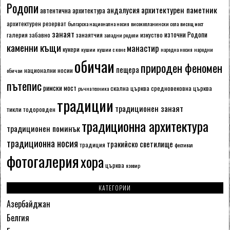
Родопи
архитектурен паметник
андалусия
автентична архитектура
архитектурен резерват
българска национална носия
високопланински села
висящ мост
занаят
източни Родопи
галерия
забавно
занаятчия
изкуство
западни родопи
каменни къщи
манастир
кукери
кушии
кушии с коне
народна носия
народни
обичаи
природен феномен
пещера
национални носии
обичаи
пътепис
римски мост
скална църква
средновековна църква
ръчна техника
традиции
традиционен занаят
тикли
тодоровден
традиционна архитектура
традиционен поминък
традиционна носия
тракийско светилище
традиция
фестивал
фотогалерия
хора
църква
язовир
КАТЕГОРИИ
Азербайджан
Белгия