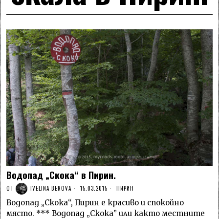
Водопад „Скока“ в Пирин.
ОТ
IVELINA BEROVA
15.03.2015
ПИРИН
Водопад „Скока“, Пирин е красиво и спокойно
място. *** Водопад „Скока” или както местните