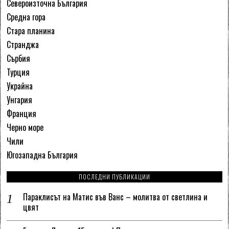
Североизточна България
Средна гора
Стара планина
Странджа
Сърбия
Турция
Украйна
Унгария
Франция
Черно море
Чили
Югозападна България
ПОСЛЕДНИ ПУБЛИКАЦИИ
Параклисът на Матис във Ванс – молитва от светлина и
цвят