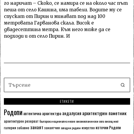
го наричат – Скоко, се намира се на около час път
пеша от село Кашина, има табели. Водите му се
спускат от Пирин и минават под над 100
метровата Гарванова скала. Висок е
двадесеттина метра. Към него може да се
подходи и от село Пирин. И
ЕТИКЕТИ
Родопи
архитектурен паметник
андалусия
автентична архитектура
архитектурен резерват
българска национална носия
високопланински села
висящ мост
занаят
източни Родопи
галерия
забавно
занаятчия
изкуство
западни родопи