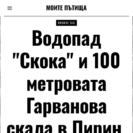
BROWSE TAG
Водопад
"Скока" и 100
метровата
Гарванова
скала в Пирин.