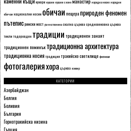
каменни къщи
манастир
кукери
кушии
кушии с коне
народна носия
народни
обичаи
природен феномен
пещера
национални носии
обичаи
пътепис
римски мост
скална църква
средновековна църква
ръчна техника
традиции
традиционен занаят
тикли
тодоровден
традиционна архитектура
традиционен поминък
традиционна носия
тракийско светилище
традиция
фестивал
фотогалерия
хора
църква
язовир
КАТЕГОРИИ
Азербайджан
Белгия
Боливия
България
Горнотракийска низина
Гърция