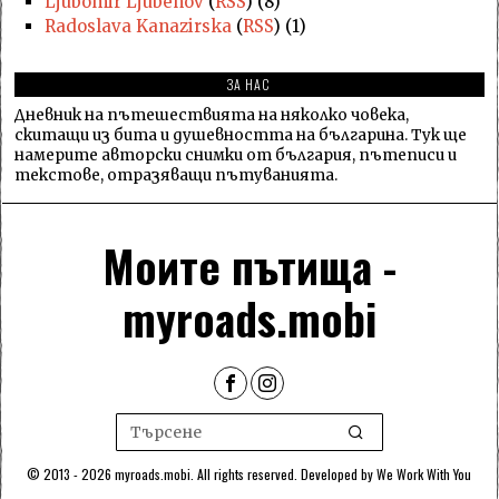
Ljubomir Ljubenov
(
RSS
) (8)
Radoslava Kanazirska
(
RSS
) (1)
ЗА НАС
Дневник на пътешествията на няколко човека,
скитащи из бита и душевността на българина. Тук ще
намерите авторски снимки от българия, пътеписи и
текстове, отразяващи пътуванията.
Моите пътища -
myroads.mobi
© 2013 - 2026 myroads.mobi. All rights reserved. Developed by
We Work With You