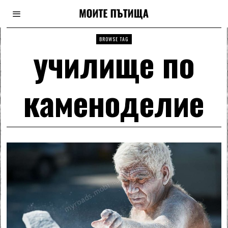
BROWSE TAG
училище по
каменоделие