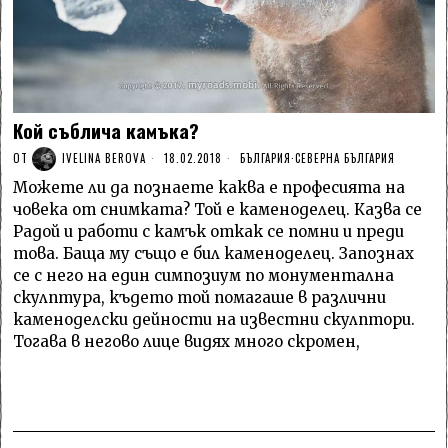
Кой съблича камъка?
ОТ
IVELINA BEROVA
18.02.2018
БЪЛГАРИЯ
·
СЕВЕРНА БЪЛГАРИЯ
Можете ли да познаете каква е професията на
човека от снимката? Той е каменоделец. Казва се
Радой и работи с камък откак се помни и преди
това. Баща му също е бил каменоделец. Запознах
се с него на един симпозиум по монументална
скулптура, където той помагаше в различни
каменоделски дейности на известни скулптори.
Тогава в негово лице видях много скромен,