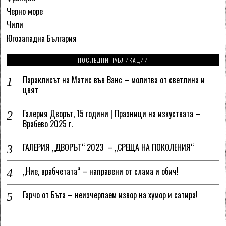
Черно море
Чили
Югозападна България
ПОСЛЕДНИ ПУБЛИКАЦИИ
Параклисът на Матис във Ванс – молитва от светлина и
цвят
Галерия Дворът, 15 години | Празници на изкуствата –
Врабево 2025 г.
ГАЛЕРИЯ „ДВОРЪТ“ 2023 – „СРЕЩА НА ПОКОЛЕНИЯ“
„Ние, врабчетата“ – направени от слама и обич!
Гарчо от Бъта – неизчерпаем извор на хумор и сатира!