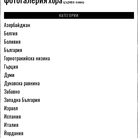
църква
язовир
КАТЕГОРИИ
Азербайджан
Белгия
Боливия
България
Горнотракийска низина
Гърция
Думи
Дунавска равнина
Забавно
Западна България
Израел
Испания
Италия
Йордания