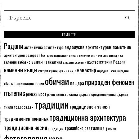
ЕТИКЕТИ
Родопи
архитектурен паметник
андалусия
автентична архитектура
архитектурен резерват
българска национална носия
високопланински села
висящ мост
занаят
източни Родопи
галерия
забавно
занаятчия
изкуство
западни родопи
каменни къщи
манастир
кукери
кушии
кушии с коне
народна носия
народни
обичаи
природен феномен
пещера
национални носии
обичаи
пътепис
римски мост
скална църква
средновековна църква
ръчна техника
традиции
традиционен занаят
тикли
тодоровден
традиционна архитектура
традиционен поминък
традиционна носия
тракийско светилище
традиция
фестивал
фотогалерия
хора