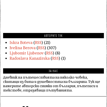
АВТОРИТЕ ТУК
Iskra Boteva
(
RSS
) (21)
Ivelina Berova
(
RSS
) (307)
Ljubomir Ljubenov
(
RSS
) (8)
Radoslava Kanazirska
(
RSS
) (1)
ЗА НАС
Дневник на пътешествията на няколко човека,
скитащи из бита и душевността на българина. Тук ще
намерите авторски снимки от българия, пътеписи и
текстове, отразяващи пътуванията.