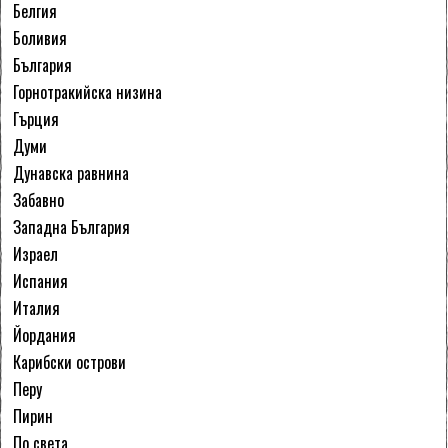
Белгия
Боливия
България
Горнотракийска низина
Гърция
Думи
Дунавска равнина
Забавно
Западна България
Израел
Испания
Италия
Йордания
Карибски острови
Перу
Пирин
По света