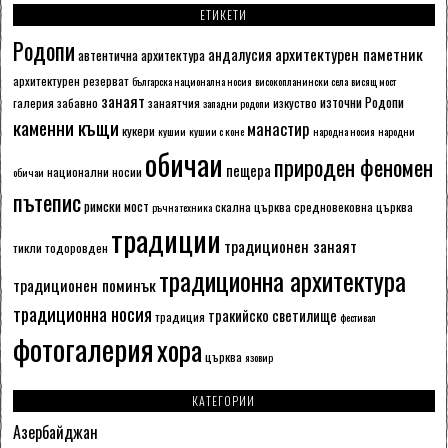
ЕТИКЕТИ
Родопи
архитектурен паметник
андалусия
автентична архитектура
архитектурен резерват
българска национална носия
високопланински села
висящ мост
занаят
източни Родопи
галерия
забавно
занаятчия
изкуство
западни родопи
каменни къщи
манастир
кукери
кушии
кушии с коне
народна носия
народни
обичаи
природен феномен
пещера
национални носии
обичаи
пътепис
римски мост
скална църква
средновековна църква
ръчна техника
традиции
традиционен занаят
тикли
тодоровден
традиционна архитектура
традиционен поминък
традиционна носия
тракийско светилище
традиция
фестивал
фотогалерия
хора
църква
язовир
КАТЕГОРИИ
Азербайджан