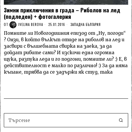
Зимни приключения в града – Риболов на лед
(подледен) + фотогалерия
ОТ
IVELINA BEROVA
25.01.2016
ЗАПАДНА БЪЛГАРИЯ
Помните ли Новогодишния епизод от „Ну, погоди“
? Онзи, в който вълкът отиде на риболов на лед и
засвири с вълшебната свирка на заека, за да
дойдат рибите сами? И изскочи една огромна
щука, разпука леда и го подгони, помните ли? :) Е, в
действителност е малко по различно! :) За да няма
къпане, трябва да се задържи як студ, така