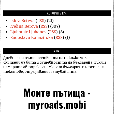
АВТОРИТЕ ТУК
Iskra Boteva
(
RSS
) (21)
Ivelina Berova
(
RSS
) (307)
Ljubomir Ljubenov
(
RSS
) (8)
Radoslava Kanazirska
(
RSS
) (1)
ЗА НАС
Дневник на пътешествията на няколко човека,
скитащи из бита и душевността на българина. Тук ще
намерите авторски снимки от българия, пътеписи и
текстове, отразяващи пътуванията.
Моите пътища -
myroads.mobi