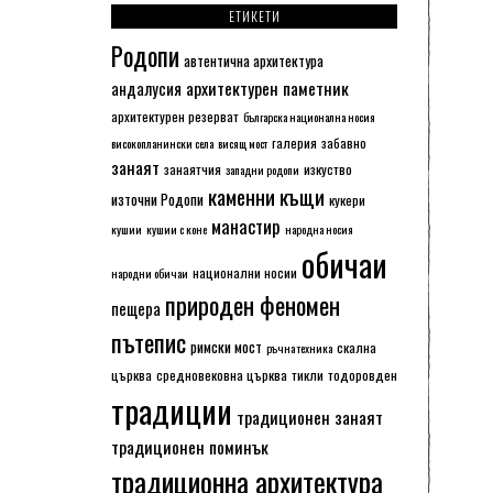
ЕТИКЕТИ
Родопи
автентична архитектура
архитектурен паметник
андалусия
архитектурен резерват
българска национална носия
галерия
забавно
високопланински села
висящ мост
занаят
занаятчия
изкуство
западни родопи
каменни къщи
източни Родопи
кукери
манастир
кушии
кушии с коне
народна носия
обичаи
национални носии
народни обичаи
природен феномен
пещера
пътепис
римски мост
скална
ръчна техника
църква
средновековна църква
тикли
тодоровден
традиции
традиционен занаят
традиционен поминък
традиционна архитектура