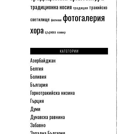
традиционна носия
тракийско
традиция
фотогалерия
светилище
фестивал
хора
църква
язовир
КАТЕГОРИИ
Азербайджан
Белгия
Боливия
България
Горнотракийска низина
Гърция
Думи
Дунавска равнина
Забавно
Западна България