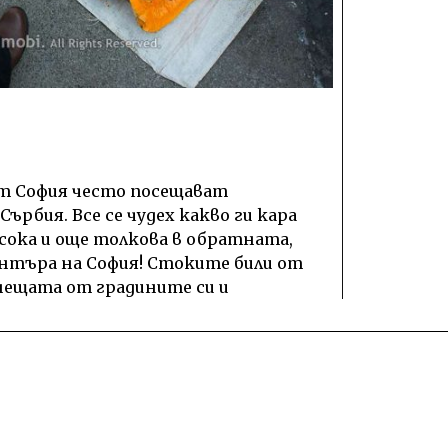
от София често посещават
ърбия. Все се чудех какво ги кара
сока и още толкова в обратната,
ентъра на София! Стоките били от
 нещата от градините си и