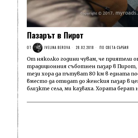
Пазарът в Пирот
ОТ
IVELINA BEROVA
28.02.2018
ПО СВЕТА
·
СЪРБИЯ
От няколко години чувам, че приятели 
традиционния съботнен пазар в Пирот, С
тези хора да пътуват 80 км в едната по
вместо да отидат до женския пазар в ц
близкте села, ми казваха. Хората берат