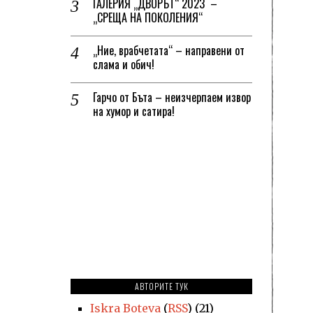
ГАЛЕРИЯ „ДВОРЪТ“ 2023 –
„СРЕЩА НА ПОКОЛЕНИЯ“
„Ние, врабчетата“ – направени от
слама и обич!
Гарчо от Бъта – неизчерпаем извор
на хумор и сатира!
АВТОРИТЕ ТУК
Iskra Boteva
(
RSS
) (21)