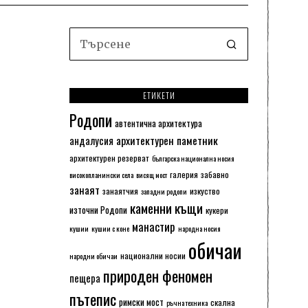
ЕТИКЕТИ
Родопи
автентична архитектура
архитектурен паметник
андалусия
архитектурен резерват
българска национална носия
галерия
забавно
високопланински села
висящ мост
занаят
занаятчия
изкуство
западни родопи
каменни къщи
източни Родопи
кукери
манастир
кушии
кушии с коне
народна носия
обичаи
национални носии
народни обичаи
природен феномен
пещера
пътепис
римски мост
скална
ръчна техника