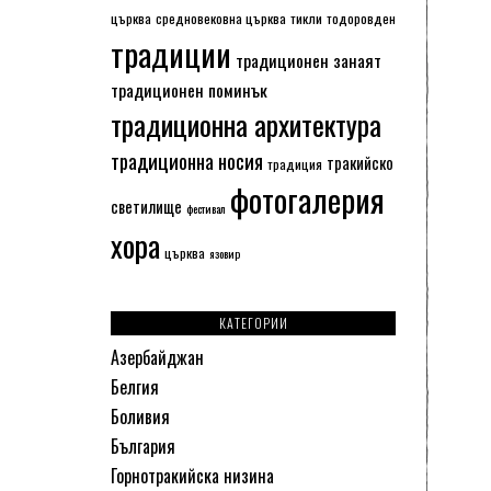
църква
средновековна църква
тикли
тодоровден
традиции
традиционен занаят
традиционен поминък
традиционна архитектура
традиционна носия
тракийско
традиция
фотогалерия
светилище
фестивал
хора
църква
язовир
КАТЕГОРИИ
Азербайджан
Белгия
Боливия
България
Горнотракийска низина