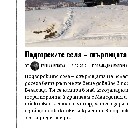
Подгорските села – огърлицата
ОТ
IVELINA BEROVA
19.02.2017
ЮГОЗАПАДНА БЪЛГАРИЯ
Подгорските села – огърлицата на Белас
досега вятърът не ме беше довявал в п
Беласица. Тя се намира в най-югозападна
територията й граничим с Македония и 
обикновен кестен и чинар, много езера и
изобщо необикновена красота. В подно
са подредени едно