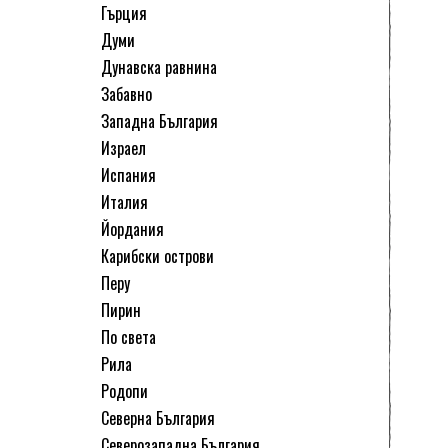
Гърция
Думи
Дунавска равнина
Забавно
Западна България
Израел
Испания
Италия
Йордания
Карибски острови
Перу
Пирин
По света
Рила
Родопи
Северна България
Северозападна България