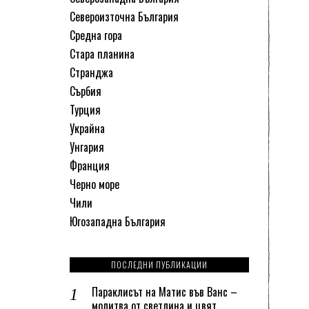
Североизточна България
Средна гора
Стара планина
Странджа
Сърбия
Турция
Украйна
Унгария
Франция
Черно море
Чили
Югозападна България
ПОСЛЕДНИ ПУБЛИКАЦИИ
Параклисът на Матис във Ванс –
молитва от светлина и цвят