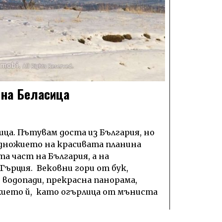
 на Беласица
ица. Пътувам доста из България, но
одножието на красивата планина
та част на България, а на
Гърция. Вековни гори от бук,
 водопади, прекрасна панорама,
жието й, като огърлица от мъниста