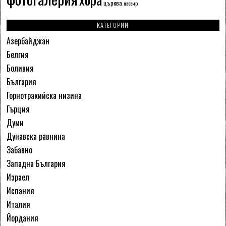
църква
язовир
КАТЕГОРИИ
Азербайджан
Белгия
Боливия
България
Горнотракийска низина
Гърция
Думи
Дунавска равнина
Забавно
Западна България
Израел
Испания
Италия
Йордания