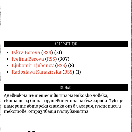
АВТОРИТЕ ТУК
Iskra Boteva
(
RSS
) (21)
Ivelina Berova
(
RSS
) (307)
Ljubomir Ljubenov
(
RSS
) (8)
Radoslava Kanazirska
(
RSS
) (1)
ЗА НАС
Дневник на пътешествията на няколко човека,
скитащи из бита и душевността на българина. Тук ще
намерите авторски снимки от българия, пътеписи и
текстове, отразяващи пътуванията.