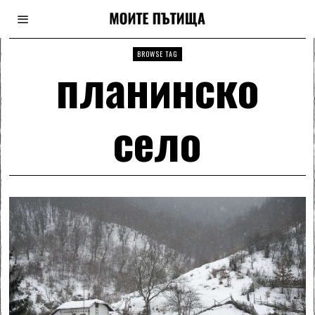
BROWSE TAG
планинско
село