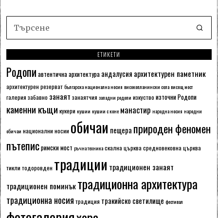
ЕТИКЕТИ
Родопи
архитектурен паметник
андалусия
автентична архитектура
архитектурен резерват
българска национална носия
високопланински села
висящ мост
занаят
източни Родопи
галерия
забавно
занаятчия
изкуство
западни родопи
каменни къщи
манастир
кукери
кушии
кушии с коне
народна носия
народни
обичаи
природен феномен
пещера
национални носии
обичаи
пътепис
римски мост
скална църква
средновековна църква
ръчна техника
традиции
традиционен занаят
тикли
тодоровден
традиционна архитектура
традиционен поминък
традиционна носия
тракийско светилище
традиция
фестивал
фотогалерия
хора