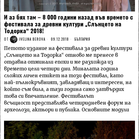
И аз бях там – 8 000 години назад във времето с
фестивала за древни култури „Слънцето на
Тодорка“ 2018!
ОТ
IVELINA BEROVA
09.12.2018
БЪЛГАРИЯ
Петото издание на фестивала за древни култури
„Слънцето на Тодорка“ отново ме пренесе в
отдавна отминали епохи и ме разхожда из
времето цели четири дни. Миналата година
сложих личен етикет на този фестивал, като
най-пълнокръвният, завладяващ и интересен, на
който съм била, а тази година само затвърдих
това си впечатление. Фестивалът
всъщност представлява четиридневен форум на
археолози, актьори и публика. Основните модули