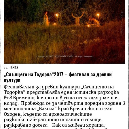
БЪЛГАРИЯ
„Слънцето на Тодорка“2017 – фестивал за древни
култури
Фестивалът за древни култури „Слънцето на
Тодорка“ представлява една истинска разходка
във времето, която ни връща осем хилядолетия
назад. Провежда се за четвърта поредна година в
местността „Валога“ край врачанското село
Оходен, където са археологическите
разкопки най-ранното неолитно селище,
разкривано досега. Как са живели хората,