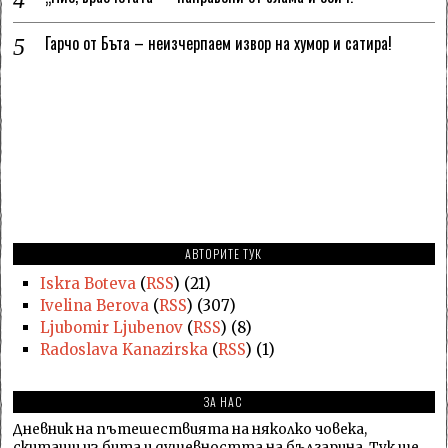
Гарчо от Бъта – неизчерпаем извор на хумор и сатира!
АВТОРИТЕ ТУК
Iskra Boteva
(
RSS
) (21)
Ivelina Berova
(
RSS
) (307)
Ljubomir Ljubenov
(
RSS
) (8)
Radoslava Kanazirska
(
RSS
) (1)
ЗА НАС
Дневник на пътешествията на няколко човека,
скитащи из бита и душевността на българина. Тук ще