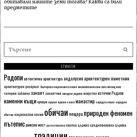
обитавали нашите земи тогава? Какви са били
предметите
ЕТИКЕТИ
Родопи
архитектурен паметник
андалусия
автентична архитектура
архитектурен резерват
българска национална носия
високопланински села
висящ мост
занаят
източни Родопи
галерия
забавно
занаятчия
изкуство
западни родопи
каменни къщи
манастир
кукери
кушии
кушии с коне
народна носия
народни
обичаи
природен феномен
пещера
национални носии
обичаи
пътепис
римски мост
скална църква
средновековна църква
ръчна техника
традиции