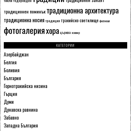
традиционен занаят
тикли
тодоровден
традиционна архитектура
традиционен поминък
традиционна носия
тракийско светилище
традиция
фестивал
фотогалерия
хора
църква
язовир
КАТЕГОРИИ
Азербайджан
Белгия
Боливия
България
Горнотракийска низина
Гърция
Думи
Дунавска равнина
Забавно
Западна България