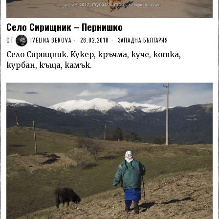
Село Сирищник – Пернишко
ОТ
IVELINA BEROVA
28.02.2018
ЗАПАДНА БЪЛГАРИЯ
Село Сирищник. Кукер, кръчма, куче, коткa,
курбан, къщa, камък.