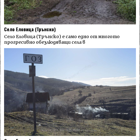
Село Еловица (Трънско)
Село Еловица (Трънско) е само едно от многото
прогресивно обезлюдяващи села в