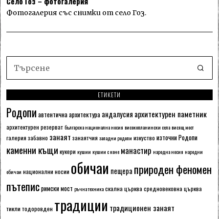
Село Гоз – фотогалерия
Фотогалерия със снимки от село Гоз.
ЕТИКЕТИ
Родопи
архитектурен паметник
андалусия
автентична архитектура
архитектурен резерват
българска национална носия
високопланински села
висящ мост
занаят
източни Родопи
галерия
забавно
занаятчия
изкуство
западни родопи
каменни къщи
манастир
кукери
кушии
кушии с коне
народна носия
народни
обичаи
природен феномен
пещера
национални носии
обичаи
пътепис
римски мост
скална църква
средновековна църква
ръчна техника
традиции
традиционен занаят
тикли
тодоровден