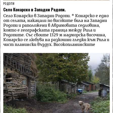
РОДОПИ
Село Конарско в Западни Родопи.
Село Конарско в Западни Родопи. * Конарско е едно
от селата, накацали по високите била на Западни
Родопи и раположени в Аврамовата седловина,
която е географската граница между Рила и
Родопите. Със своите 1329 м надморска височина,
Конарско се любува на разкошни гледки към Рила и
чист планински въздух. Високопланинските