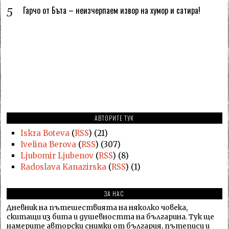
Гарчо от Бъта – неизчерпаем извор на хумор и сатира!
АВТОРИТЕ ТУК
Iskra Boteva
(
RSS
) (21)
Ivelina Berova
(
RSS
) (307)
Ljubomir Ljubenov
(
RSS
) (8)
Radoslava Kanazirska
(
RSS
) (1)
ЗА НАС
Дневник на пътешествията на няколко човека,
скитащи из бита и душевността на българина. Тук ще
намерите авторски снимки от българия, пътеписи и