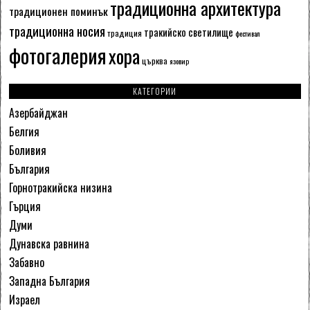
традиционна архитектура
традиционен поминък
традиционна носия
тракийско светилище
традиция
фестивал
фотогалерия
хора
църква
язовир
КАТЕГОРИИ
Азербайджан
Белгия
Боливия
България
Горнотракийска низина
Гърция
Думи
Дунавска равнина
Забавно
Западна България
Израел