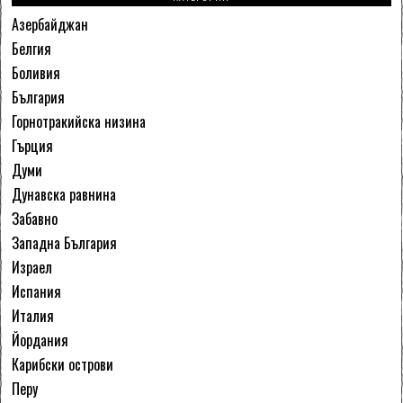
Азербайджан
Белгия
Боливия
България
Горнотракийска низина
Гърция
Думи
Дунавска равнина
Забавно
Западна България
Израел
Испания
Италия
Йордания
Карибски острови
Перу