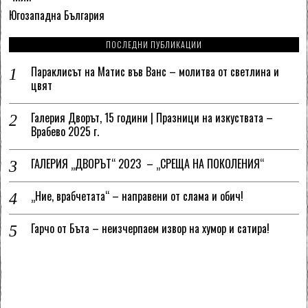
Югозападна България
ПОСЛЕДНИ ПУБЛИКАЦИИ
Параклисът на Матис във Ванс – молитва от светлина и
цвят
Галерия Дворът, 15 години | Празници на изкуствата –
Врабево 2025 г.
ГАЛЕРИЯ „ДВОРЪТ“ 2023 – „СРЕЩА НА ПОКОЛЕНИЯ“
„Ние, врабчетата“ – направени от слама и обич!
Гарчо от Бъта – неизчерпаем извор на хумор и сатира!