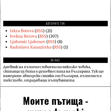
АВТОРИТЕ ТУК
Iskra Boteva
(
RSS
) (21)
Ivelina Berova
(
RSS
) (307)
Ljubomir Ljubenov
(
RSS
) (8)
Radoslava Kanazirska
(
RSS
) (1)
ЗА НАС
Дневник на пътешествията на няколко човека,
скитащи из бита и душевността на българина. Тук ще
намерите авторски снимки от българия, пътеписи и
текстове, отразяващи пътуванията.
Моите пътища -