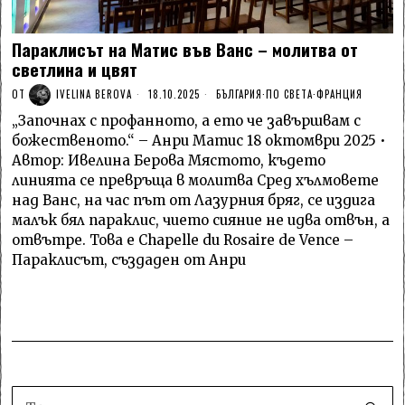
Параклисът на Матис във Ванс – молитва от
светлина и цвят
ОТ
IVELINA BEROVA
18.10.2025
БЪЛГАРИЯ
·
ПО СВЕТА
·
ФРАНЦИЯ
„Започнах с профанното, а ето че завършвам с
божественото.“ – Анри Матис 18 октомври 2025 •
Автор: Ивелина Берова Мястото, където
линията се превръща в молитва Сред хълмовете
над Ванс, на час път от Лазурния бряг, се издига
малък бял параклис, чието сияние не идва отвън, а
отвътре. Това е Chapelle du Rosaire de Vence –
Параклисът, създаден от Анри