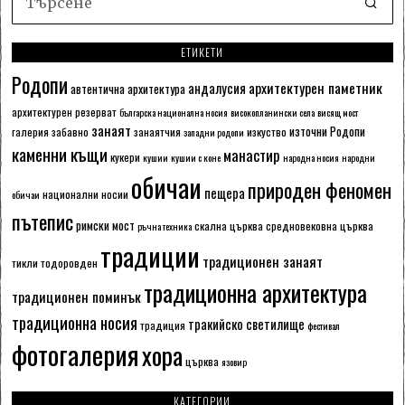
ЕТИКЕТИ
Родопи
архитектурен паметник
андалусия
автентична архитектура
архитектурен резерват
българска национална носия
високопланински села
висящ мост
занаят
източни Родопи
галерия
забавно
занаятчия
изкуство
западни родопи
каменни къщи
манастир
кукери
кушии
кушии с коне
народна носия
народни
обичаи
природен феномен
пещера
национални носии
обичаи
пътепис
римски мост
скална църква
средновековна църква
ръчна техника
традиции
традиционен занаят
тикли
тодоровден
традиционна архитектура
традиционен поминък
традиционна носия
тракийско светилище
традиция
фестивал
фотогалерия
хора
църква
язовир
КАТЕГОРИИ