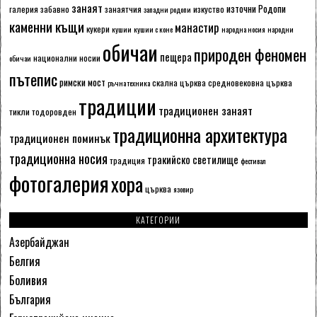
занаят
източни Родопи
галерия
забавно
занаятчия
изкуство
западни родопи
каменни къщи
манастир
кукери
кушии
кушии с коне
народна носия
народни
обичаи
природен феномен
пещера
национални носии
обичаи
пътепис
римски мост
скална църква
средновековна църква
ръчна техника
традиции
традиционен занаят
тикли
тодоровден
традиционна архитектура
традиционен поминък
традиционна носия
тракийско светилище
традиция
фестивал
фотогалерия
хора
църква
язовир
КАТЕГОРИИ
Азербайджан
Белгия
Боливия
България