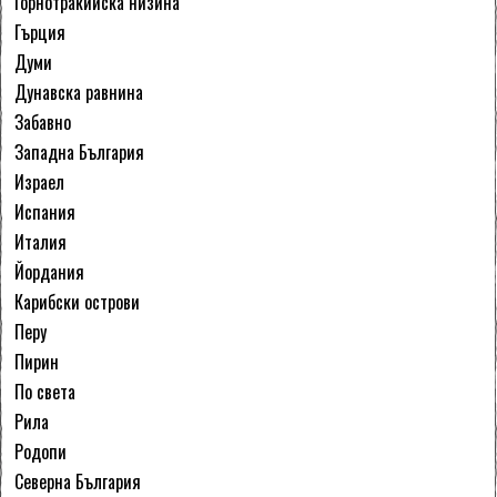
Горнотракийска низина
Гърция
Думи
Дунавска равнина
Забавно
Западна България
Израел
Испания
Италия
Йордания
Карибски острови
Перу
Пирин
По света
Рила
Родопи
Северна България