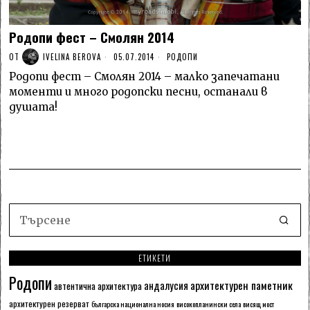
Родопи фест – Смолян 2014
ОТ
IVELINA BEROVA
05.07.2014
РОДОПИ
Родопи фест – Смолян 2014 – малко запечатани
моменти и много родопски песни, останали в
душата!
ЕТИКЕТИ
Родопи
архитектурен паметник
андалусия
автентична архитектура
архитектурен резерват
българска национална носия
високопланински села
висящ мост