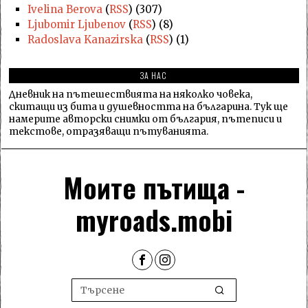
Ivelina Berova
(
RSS
) (307)
Ljubomir Ljubenov
(
RSS
) (8)
Radoslava Kanazirska
(
RSS
) (1)
ЗА НАС
Дневник на пътешествията на няколко човека,
скитащи из бита и душевността на българина. Тук ще
намерите авторски снимки от българия, пътеписи и
текстове, отразяващи пътуванията.
Моите пътища -
myroads.mobi