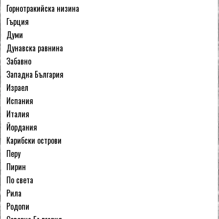
Горнотракийска низина
Гърция
Думи
Дунавска равнина
Забавно
Западна България
Израел
Испания
Италия
Йордания
Карибски острови
Перу
Пирин
По света
Рила
Родопи