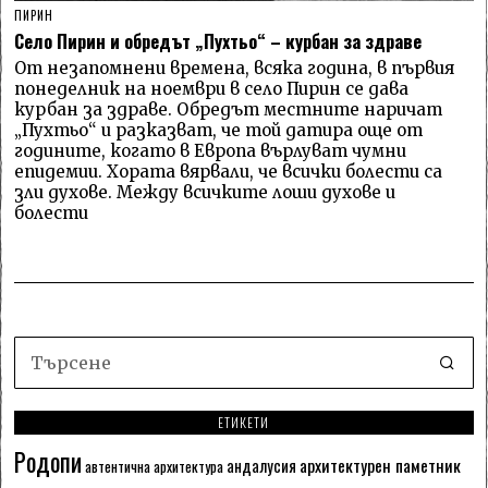
ПИРИН
Село Пирин и обредът „Пухтьо“ – курбан за здраве
От незапомнени времена, всяка година, в първия
понеделник на ноември в село Пирин се дава
курбан за здраве. Обредът местните наричат
„Пухтьо“ и разказват, че той датира още от
годините, когато в Европа върлуват чумни
епидемии. Хората вярвали, че всички болести са
зли духове. Между всичките лоши духове и
болести
ЕТИКЕТИ
Родопи
архитектурен паметник
андалусия
автентична архитектура