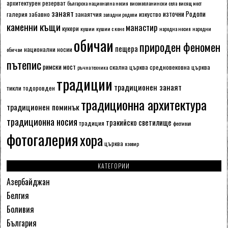
архитектурен резерват
българска национална носия
високопланински села
висящ мост
занаят
източни Родопи
галерия
забавно
занаятчия
изкуство
западни родопи
каменни къщи
манастир
кукери
кушии
кушии с коне
народна носия
народни
обичаи
природен феномен
пещера
национални носии
обичаи
пътепис
римски мост
скална църква
средновековна църква
ръчна техника
традиции
традиционен занаят
тикли
тодоровден
традиционна архитектура
традиционен поминък
традиционна носия
тракийско светилище
традиция
фестивал
фотогалерия
хора
църква
язовир
КАТЕГОРИИ
Азербайджан
Белгия
Боливия
България