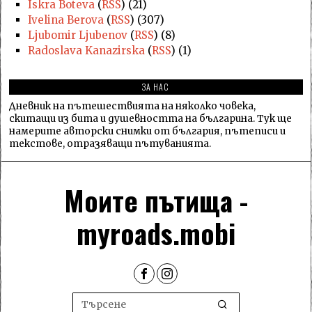
Iskra Boteva
(
RSS
) (21)
Ivelina Berova
(
RSS
) (307)
Ljubomir Ljubenov
(
RSS
) (8)
Radoslava Kanazirska
(
RSS
) (1)
ЗА НАС
Дневник на пътешествията на няколко човека,
скитащи из бита и душевността на българина. Тук ще
намерите авторски снимки от българия, пътеписи и
текстове, отразяващи пътуванията.
Моите пътища -
myroads.mobi