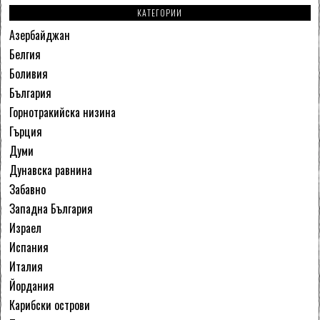
КАТЕГОРИИ
Азербайджан
Белгия
Боливия
България
Горнотракийска низина
Гърция
Думи
Дунавска равнина
Забавно
Западна България
Израел
Испания
Италия
Йордания
Карибски острови