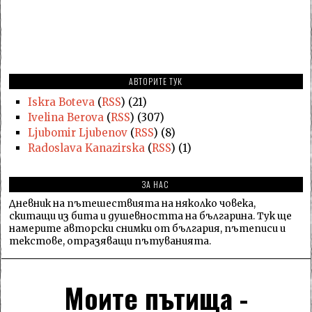
АВТОРИТЕ ТУК
Iskra Boteva
(
RSS
) (21)
Ivelina Berova
(
RSS
) (307)
Ljubomir Ljubenov
(
RSS
) (8)
Radoslava Kanazirska
(
RSS
) (1)
ЗА НАС
Дневник на пътешествията на няколко човека,
скитащи из бита и душевността на българина. Тук ще
намерите авторски снимки от българия, пътеписи и
текстове, отразяващи пътуванията.
Моите пътища -