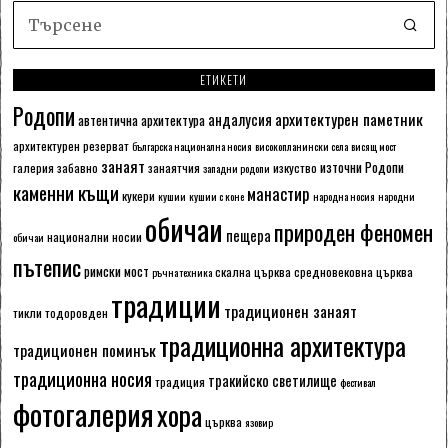
ЕТИКЕТИ
Родопи
архитектурен паметник
андалусия
автентична архитектура
архитектурен резерват
българска национална носия
високопланински села
висящ мост
занаят
източни Родопи
галерия
забавно
занаятчия
изкуство
западни родопи
каменни къщи
манастир
кукери
кушии
кушии с коне
народна носия
народни
обичаи
природен феномен
пещера
национални носии
обичаи
пътепис
римски мост
скална църква
средновековна църква
ръчна техника
традиции
традиционен занаят
тикли
тодоровден
традиционна архитектура
традиционен поминък
традиционна носия
тракийско светилище
традиция
фестивал
фотогалерия
хора
църква
язовир