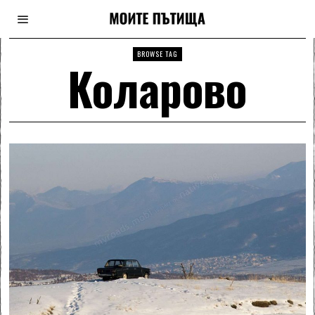
BROWSE TAG
Коларово