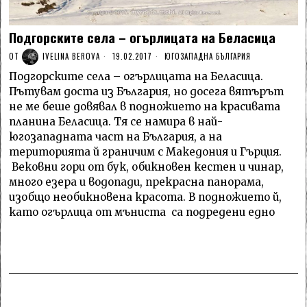
Подгорските села – огърлицата на Беласица
ОТ
IVELINA BEROVA
19.02.2017
ЮГОЗАПАДНА БЪЛГАРИЯ
Подгорските села – огърлицата на Беласица.
Пътувам доста из България, но досега вятърът
не ме беше довявал в подножието на красивата
планина Беласица. Тя се намира в най-
югозападната част на България, а на
територията й граничим с Македония и Гърция.
Вековни гори от бук, обикновен кестен и чинар,
много езера и водопади, прекрасна панорама,
изобщо необикновена красота. В подножието й,
като огърлица от мъниста са подредени едно