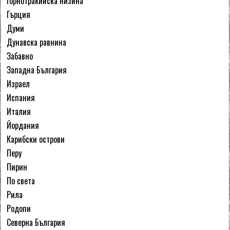
Горнотракийска низина
Гърция
Думи
Дунавска равнина
Забавно
Западна България
Израел
Испания
Италия
Йордания
Карибски острови
Перу
Пирин
По света
Рила
Родопи
Северна България