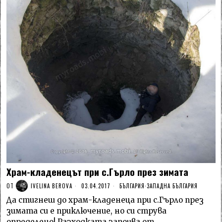
Храм-кладенецът при с.Гърло през зимата
ОТ
IVELINA BEROVA
03.04.2017
БЪЛГАРИЯ
·
ЗАПАДНА БЪЛГАРИЯ
Да стигнеш до храм-кладенеца при с.Гърло през
зимата си е приключение, но си струва
определено! Разходката започва от