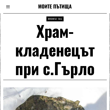
BROWSE TAG
Храм-
кладенецът
при с.Гърло