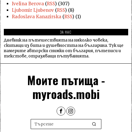
Ivelina Berova
(
RSS
) (307)
Ljubomir Ljubenov
(
RSS
) (8)
Radoslava Kanazirska
(
RSS
) (1)
ЗА НАС
Дневник на пътешествията на няколко човека,
скитащи из бита и душевността на българина. Тук ще
намерите авторски снимки от българия, пътеписи и
текстове, отразяващи пътуванията.
Моите пътища -
myroads.mobi