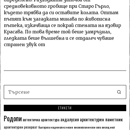
средновековното гробище при Старо Гърло,
където трябва да си оставите колата. Оттам
пътят към загадката минава по живописна
пътека, изкачваща се покрай стената на язовир
Красава. По това време той беше замръзнал,
гледката беше вълшебна и се отдалеч чуваше
странен звук от
ЕТИКЕТИ
Родопи
архитектурен паметник
андалусия
автентична архитектура
архитектурен резерват
българска национална носия
високопланински села
висящ мост