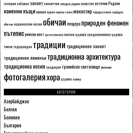
занаят
източни Родопи
галерия
забавно
занаятчия
изкуство
западни родопи
каменни къщи
манастир
кукери
кушии
кушии с коне
народна носия
народни
обичаи
природен феномен
пещера
национални носии
обичаи
пътепис
римски мост
скална църква
средновековна църква
ръчна техника
традиции
традиционен занаят
тикли
тодоровден
традиционна архитектура
традиционен поминък
традиционна носия
тракийско светилище
традиция
фестивал
фотогалерия
хора
църква
язовир
КАТЕГОРИИ
Азербайджан
Белгия
Боливия
България